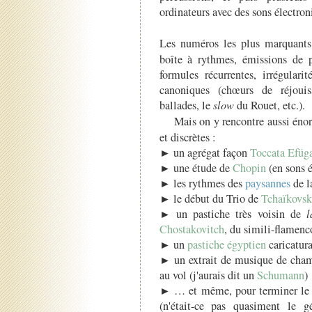
ordinateurs avec des sons électroni
Les numéros les plus marquants
boîte à rythmes, émissions de p
formules récurrentes, irrégulari
canoniques (chœurs de réjou
ballades, le
slow
du Rouet, etc.).
Mais on y rencontre aussi én
et discrètes :
► un agrégat façon
Toccata Efüg
► une étude de
Chopin
(en sons é
► les rythmes des
paysannes
de l
► le début du Trio de
Tchaïkovsk
► un pastiche très voisin de
Chostakovitch
, du simili-flamen
► un
pastiche égyptien
caricatura
► un extrait de musique de chamb
au vol (j'aurais dit un
Schumann
)
► … et même, pour terminer le gr
(n'était-ce pas quasiment le g