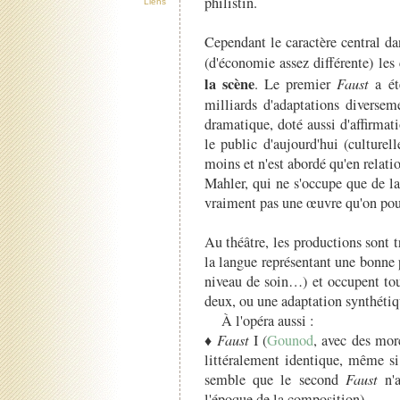
philistin.
Liens
Cependant le caractère central da
(d'économie assez différente) les
la scène
. Le premier
Faust
a ét
milliards d'adaptations diversem
dramatique, doté aussi d'affirmati
le public d'aujourd'hui (culture
moins et n'est abordé qu'en relati
Mahler, qui ne s'occupe que de l
vraiment pas une œuvre qu'on pour
Au théâtre, les productions sont t
la langue représentant une bonne p
niveau de soin…) et occupent to
deux, ou une adaptation synthétiq
À l'opéra aussi :
♦
Faust
I (
Gounod
, avec des mor
littéralement identique, même si
semble que le second
Faust
n'a
l'époque de la composition),