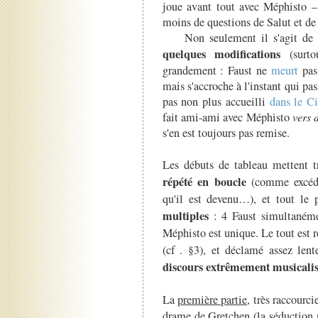
joue avant tout avec Méphisto –
moins de questions de Salut et d
Non seulement il s'agit de l'o
quelques modifications
(surto
grandement : Faust ne
meurt
pas 
mais s'accroche à l'instant qui pa
pas non plus accueilli
dans le Ci
fait ami-ami avec Méphisto
vers 
s'en est toujours pas remise.
Les débuts de tableau mettent 
répété en boucle
(comme excéda
qu'il est devenu…), et tout le
multiples
: 4 Faust simultanéme
Méphisto est unique. Le tout est
(cf . §3), et déclamé assez len
discours extrêmement musicali
La
première partie
, très raccourci
drame de Gretchen (la séduction n