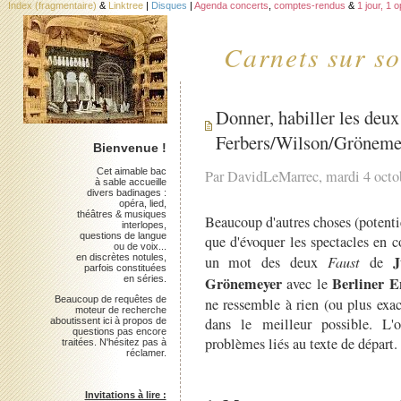
Index (fragmentaire)
&
Linktree
|
Disques
|
Agenda concerts
,
comptes-rendus
&
1 jour, 1 
Carnets sur so
Donner, habiller les deux
Ferbers/Wilson/Gröneme
Bienvenue !
Cet aimable bac
Par DavidLeMarrec, mardi 4 octo
à sable accueille
divers badinages :
opéra, lied,
théâtres & musiques
Beaucoup d'autres choses (potentie
interlopes,
questions de langue
que d'évoquer les spectacles en co
ou de voix...
en discrètes notules,
J
un mot des deux
Faust
de
parfois constituées
en séries.
Grönemeyer
Berliner 
avec le
Beaucoup de requêtes de
ne ressemble à rien (ou plus exac
moteur de recherche
dans le meilleur possible. L'
aboutissent ici à propos de
questions pas encore
problèmes liés au texte de départ.
traitées. N'hésitez pas à
réclamer.
Invitations à lire :