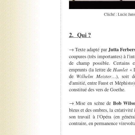
Cliché : Lucie Jan
2.
Qui ?
Jutta Ferber
→ Texte adapté par
coupures (très importantes) à l'in
de champ possible. Certains ex
emprunts (la lettre de
Hamlet
« D
de
Wilhelm Meister
…), soit d
d'amitié, entre Faust et Méphisto). 
constitué des vers de Goethe.
Bob Wils
→ Mise en scène de
bleus et des ombres, la créativit
son travail à l'Opéra (en général
contraire, en permanence virevolta