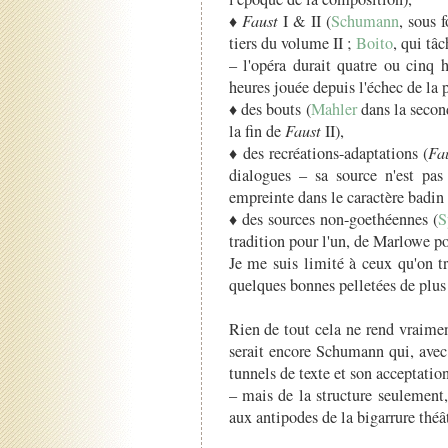
♦
Faust
I & II (
Schumann
, sous 
tiers du volume II ;
Boito
, qui tâ
– l'opéra durait quatre ou cinq 
heures jouée depuis l'échec de la
♦ des bouts (
Mahler
dans la secon
la fin de
Faust
II),
♦ des recréations-adaptations (
Fa
dialogues – sa source n'est pa
empreinte dans le caractère badin
♦ des sources non-goethéennes (
S
tradition pour l'un, de Marlowe pou
Je me suis limité à ceux qu'on t
quelques bonnes pelletées de plus
Rien de tout cela ne rend vraimen
serait encore Schumann qui, avec 
tunnels de texte et son acceptation
– mais de la structure seulement,
aux antipodes de la bigarrure théâ