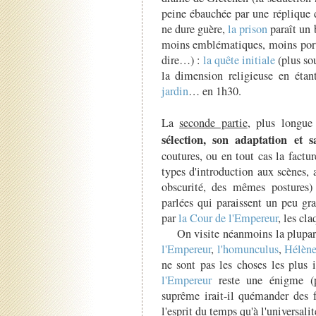
peine ébauchée par une réplique 
ne dure guère,
la prison
paraît un 
moins emblématiques, moins porté
dire…) :
la quête initiale
(plus so
la dimension religieuse en éta
jardin
… en 1h30.
La
seconde partie
, plus longue
sélection, son adaptation et s
coutures, ou en tout cas la fact
types d'introduction aux scènes, 
obscurité, des mêmes postures)
parlées qui paraissent un peu gr
par
la Cour de l'Empereur
, les cl
On visite néanmoins la plupart
l'Empereur
,
l'homunculus
,
Hélèn
ne sont pas les choses les plus
l'Empereur
reste une énigme 
suprême irait-il quémander des f
l'esprit du temps qu'à l'universalit