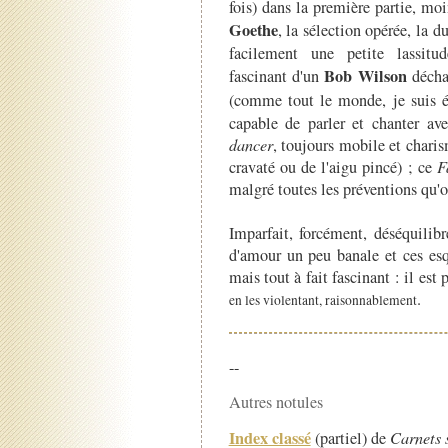
fois) dans la première partie, mo
Goethe
, la sélection opérée, la d
facilement une petite lassitu
Bob Wilson
fascinant d'un
décha
(comme tout le monde, je suis 
capable de parler et chanter av
dancer
, toujours mobile et charis
cravaté ou de l'aigu pincé) ; ce
F
malgré toutes les préventions qu'
Imparfait, forcément, déséquilib
d'amour un peu banale et ces es
mais tout à fait fascinant : il es
.
en les violentant, raisonnablement
--
Autres notules
Index classé
(partiel) de
Carnets 