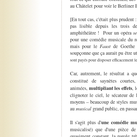
au Châtelet pour voir le Berliner
[En tout cas, c'était plus prudent :
pas lisible depuis les trois d
amphithéâtre ! Pour un opéra
s
pour une comédie musicale du ré
mais pour le
Faust
de Goethe e
soupçonne que ça aurait pu être u
sont payés pour disposer efficacement le
Car, autrement, le résultat a 
constitué de saynètes courtes
multipliant les effets
animées,
, 
clignoter le ciel, le sécateur de
moyens – beaucoup de styles mus
au
musical
grand public, en passan
une comédie mu
Il s'agit plus d'
musicalisé) que d'une pièce de
quasiment constant, la parole tr