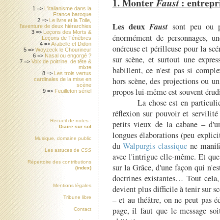
1. Monter
: entrepri
Faust
1 =>
L'italianisme dans la
France baroque
2 =>
Le livre et la Toile,
Les deux
Faust
sont peu ou pr
l'aventure de deux hiérarchies
3 =>
Leçons des Morts &
énormément de personnages, une
Leçons de Ténèbres
4 =>
Arabelle et Didon
onéreuse et périlleuse pour la sc
5 =>
Woyzeck le Chourineur
6 =>
Nasal ou engorgé ?
sur scène, et surtout une expres
7 =>
Voix de poitrine, de tête &
mixte
babillent, ce n'est pas si comple
8 =>
Les trois vertus
hors scène, des projections ou u
cardinales de la mise en
scène
propos lui-même est souvent érudi
9 =>
Feuilleton sériel
La chose est en particulier sa
réflexion sur pouvoir et servilité 
Recueil de notes :
petits vieux de la cabane – d'u
Diaire sur sol
longues élaborations (peu explicit
Musique, domaine public
du
Walpurgis classique
ne manifes
Les astuces de
CSS
avec l'intrigue elle-même. Et qu
Répertoire des contributions
sur la Grâce, d'une façon qui n'e
(index)
doctrines existantes… Tout cela, 
Mentions légales
devient plus difficile à tenir sur s
– et au théâtre, on ne peut pas é
Tribune libre
page, il faut que le message so
Contact