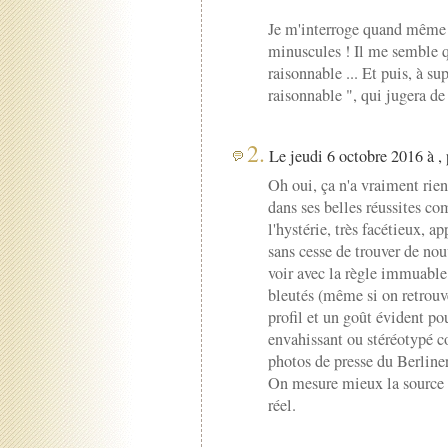
Je m'interroge quand même s
minuscules ! Il me semble que
raisonnable ... Et puis, à s
raisonnable ", qui jugera de 
2.
Le jeudi 6 octobre 2016 à ,
Oh oui, ça n'a vraiment rien
dans ses belles réussites 
l'hystérie, très facétieux, 
sans cesse de trouver de nou
voir avec la règle immuable 
bleutés (même si on retrou
profil et un goût évident po
envahissant ou stéréotypé co
photos de presse du Berline
On mesure mieux la source de
réel.