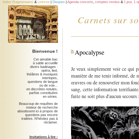
Index (fragmentaire)
&
Linktree
|
Disques
|
Agenda concerts
,
comptes-rendus
&
1 jour, 1 
Carnets sur so
Apocalypse
Bienvenue !
Cet aimable bac
à sable accueille
divers badinages :
Je veux simplement voir ce qui p
opéra, lied,
théâtres & musiques
manière de me tenir informé, de re
interlopes,
œuvres ou de renouveler mon fonds
questions de langue
ou de voix...
sang, cette information terrifiant
en discrètes notules,
parfois constituées
fuite ne soit plus d'aucun secours 
en séries.
Beaucoup de requêtes de
moteur de recherche
aboutissent ici à propos de
questions pas encore
traitées. N'hésitez pas à
réclamer.
Invitations à lire :