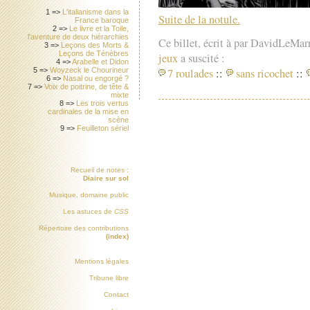
1 =>
L'italianisme dans la
Suite de la notule.
France baroque
2 =>
Le livre et la Toile,
l'aventure de deux hiérarchies
Ce billet, écrit à par DavidLeMar
3 =>
Leçons des Morts &
Leçons de Ténèbres
jeux
a suscité :
4 =>
Arabelle et Didon
7 roulades
::
sans ricochet
::
5 =>
Woyzeck le Chourineur
6 =>
Nasal ou engorgé ?
7 =>
Voix de poitrine, de tête &
mixte
8 =>
Les trois vertus
cardinales de la mise en
scène
9 =>
Feuilleton sériel
Recueil de notes :
Diaire sur sol
Musique, domaine public
Les astuces de
CSS
Répertoire des contributions
(index)
Mentions légales
Tribune libre
Contact