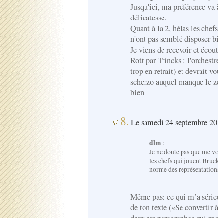
Jusqu'ici, ma préférence va 
délicatesse.
Quant à la 2, hélas les chef
n'ont pas semblé disposer b
Je viens de recevoir et écou
Rott par Trincks : l'orchestr
trop en retrait) et devrait v
scherzo auquel manque le zes
bien.
8.
Le samedi 24 septembre 201
dlm :
Je ne doute pas que me vo
les chefs qui jouent Bru
norme des représentations
Même pas: ce qui m’a sérieu
de ton texte («Se convertir 