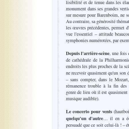
lisibilité et de tenue dans les é
monument dans ses grandes vertic
sur mesure pour Barenboim, ne sou
Au contraire, sa générosité théma
les œuvres précédentes, permet d'
vue l'essentiel – attitude beau
symphonies numérotées, par exem
Depuis l'arrière-scène
, une fois
de cathédrale de la Philharmon
endroits les plus proches de la sc
ne recevoir quasiment qu'un son di
– sans compter, dans le Mozart
rémanence trouble à la fin des 
genre de lieu où il est quasimen
musique audible).
Le concerto pour vents
(hautboi
quelqu'un d'autre
… il en a éc
persuadé que ce soit celui-là ! – é