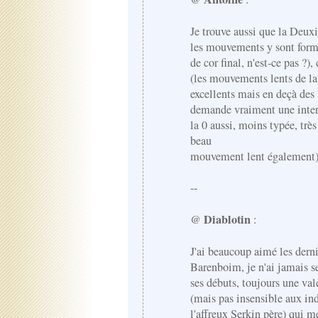
Je trouve aussi que la Deuxi
les mouvements y sont formi
de cor final, n'est-ce pas ?)
(les mouvements lents de la
excellents mais en deçà des 
demande vraiment une inter
la 0 aussi, moins typée, trè
beau
mouvement lent également)
--
Diablotin
@
:
J'ai beaucoup aimé les derni
Barenboim, je n'ai jamais s
ses débuts, toujours une vale
(mais pas insensible aux in
l'affreux Serkin père) qui m