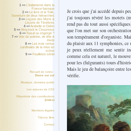
1 =>
L'italianisme dans la
France baroque
Je crois que j'ai accédé depuis p
2 =>
Le livre et la Toile,
l'aventure de deux hiérarchies
j'ai toujours révéré les motets (
3 =>
Leçons des Morts &
rend pas du tout aussi spécifiques
Leçons de Ténèbres
4 =>
Arabelle et Didon
que l'on met sur son orchestration
5 =>
Woyzeck le Chourineur
6 =>
Nasal ou engorgé ?
son tempérament d'organiste. Mai
7 =>
Voix de poitrine, de tête &
mixte
du plaisir aux 11 symphonies, ce 
8 =>
Les trois vertus
cardinales de la mise en
je peux réellement me sentir in
scène
9 =>
Feuilleton sériel
comme cela est naturel, le mouve
pour les (fulgurants) tours d'hist
Mais le jeu de balançoire entre les 
Recueil de notes :
vérifie.
Diaire sur sol
Musique, domaine public
Les astuces de
CSS
Répertoire des contributions
(index)
Mentions légales
Tribune libre
Contact