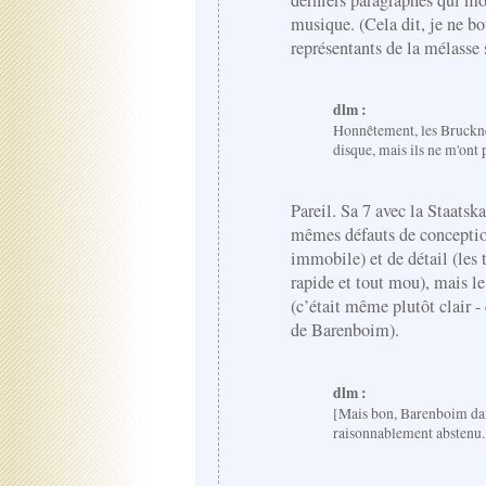
derniers paragraphes qui mon
musique. (Cela dit, je ne bo
représentants de la mélasse s
dlm :
Honnêtement, les Bruckne
disque, mais ils ne m'ont
Pareil. Sa 7 avec la Staatsk
mêmes défauts de conception
immobile) et de détail (les 
rapide et tout mou), mais le
(c’était même plutôt clair -
de Barenboim).
dlm :
[Mais bon, Barenboim dan
raisonnablement abstenu