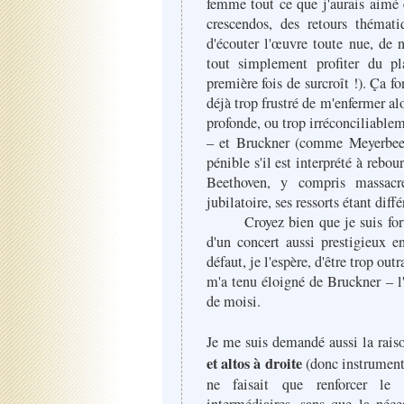
femme tout ce que j'aurais aimé 
crescendos, des retours thémat
d'écouter l'œuvre toute nue, de n
tout simplement profiter du pl
première fois de surcroît !). Ça fo
déjà trop frustré de m'enfermer alo
profonde, ou trop irréconciliabl
– et Bruckner (comme Meyerbeer 
pénible s'il est interprété à rebo
Beethoven, y compris massacré
jubilatoire, ses ressorts étant diffé
Croyez bien que je suis fort f
d'un concert aussi prestigieux e
défaut, je l'espère, d'être trop out
m'a tenu éloigné de Bruckner – l'e
de moisi.
Je me suis demandé aussi la rais
et altos à droite
(donc instrument
ne faisait que renforcer le 