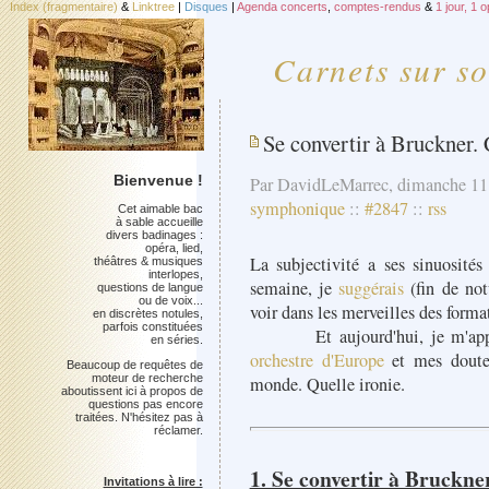
Index (fragmentaire)
&
Linktree
|
Disques
|
Agenda concerts
,
comptes-rendus
&
1 jour, 1 
Carnets sur so
Se convertir à Bruckner.
Bienvenue !
Par DavidLeMarrec, dimanche 11
symphonique
::
#2847
::
rss
Cet aimable bac
à sable accueille
divers badinages :
opéra, lied,
La subjectivité a ses sinuosités
théâtres & musiques
interlopes,
semaine, je
suggérais
(fin de not
questions de langue
ou de voix...
voir dans les merveilles des format
en discrètes notules,
parfois constituées
Et aujourd'hui, je m'apprêt
en séries.
orchestre d'Europe
et mes doutes
Beaucoup de requêtes de
moteur de recherche
monde. Quelle ironie.
aboutissent ici à propos de
questions pas encore
traitées. N'hésitez pas à
réclamer.
1. Se convertir à Bruckne
Invitations à lire :