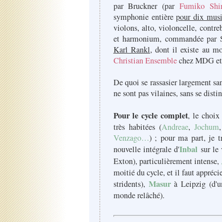
par Bruckner (par
Fumiko Shi
symphonie entière
pour dix musi
violons, alto, violoncelle, contre
et harmonium, commandée par 
Karl Rankl
, dont il existe au m
Christian Ensemble
chez MDG et
De quoi se rassasier largement sa
ne sont pas vilaines, sans se disti
Pour le cycle complet
, le choix
très habitées (
Andreae
,
Jochum
Venzago…
) ; pour ma part, je t
Inbal
nouvelle intégrale d'
sur le 
Exton), particulièrement intense,
moitié du cycle, et il faut appréci
Masur
stridents),
à Leipzig (d'u
monde relâché).