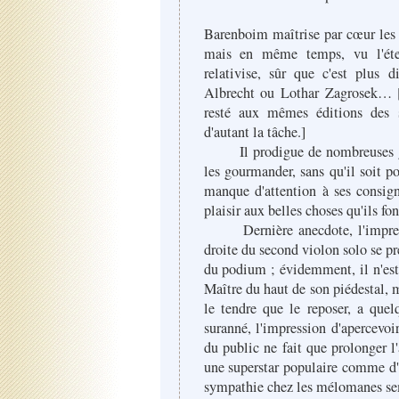
Barenboim maîtrise par cœur les 
mais en même temps, vu l'éten
relativise, sûr que c'est plus 
Albrecht ou Lothar Zagrosek… [P
resté aux mêmes éditions des 
d'autant la tâche.]
Il prodigue de nombreuses gri
les gourmander, sans qu'il soit po
manque d'attention à ses consig
plaisir aux belles choses qu'ils fon
Dernière anecdote, l'impressio
droite du second violon solo se pré
du podium ; évidemment, il n'est 
Maître du haut de son piédestal, 
le tendre que le reposer, a que
suranné, l'impression d'apercevoi
du public ne fait que prolonger 
une superstar populaire comme d'a
sympathie chez les mélomanes sem