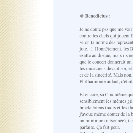
--
Benedictus
@
:
Je ne doute pas que me voir
contre les chefs qui jouen
selon la norme des représent
joie. :) Honnêtement, les 
exalté au disque, mais ils n
que le concert donnerait un 
les musiciens devant soi, et
et de la sincérité. Mais non
Philharmonie aidant, c'était
Et encore, sa Cinquième que
sensiblement les mêmes grie
brucknériens tradis et les t
j'avoue même douter de la b
un minimum raisonnée), tan
parfaite. Ça fait peur.