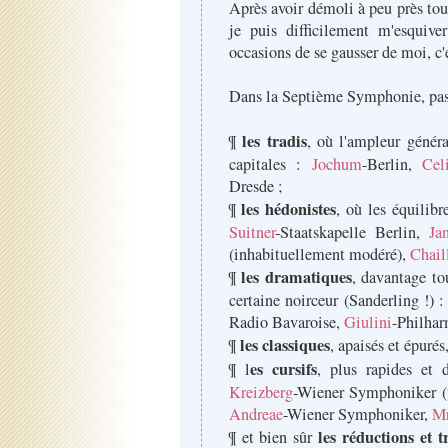
Après avoir démoli à peu près to
je puis difficilement m'esquive
occasions de se gausser de moi, c'
Dans la Septième Symphonie, pas 
les tradis
¶
, où l'ampleur généra
capitales :
Jochum
-Berlin,
Cel
Dresde ;
les hédonistes
¶
, où les équilibr
Suitner
-Staatskapelle Berlin,
Ja
(inhabituellement modéré),
Chail
les dramatiques
¶
, davantage to
certaine noirceur (Sanderling !) 
Radio Bavaroise,
Giulini
-Philha
les classiques
¶
, apaisés et épurés
es cursifs
¶ l
, plus rapides et 
Kreizberg
-Wiener Symphoniker (t
Andreae
-Wiener Symphoniker,
Mr
les réductions et t
¶ et bien sûr