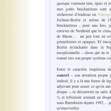
quoique vraiment lent, épais et su
mes goûts brucknériens sont as
sècheresse d'Andreae ou
Venzag
Jochum-Berlin et même de l'i
brucknériens ; pour une fois, j
cursives de Neuhold que le class
de Masur… un peu tout en somm
grumeleuses et opaques. Et enco
Berlin m'enchante dans la Sep
exceptionnelle – chose qui ne le 
tourné vers son propre système co
Entre le caractère impérieux d
concert
– son attention propre e
endroit, il y a là une forme de lé
adjuvant pour aimer ce qu'on aura
disque –, la découverte en salle 
!), et tellement avenant au disq
sous Barenboim depuis 1992… je 
m'émerveiller.