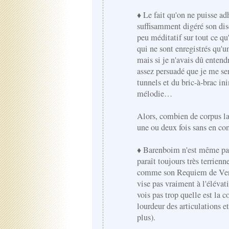
♦ Le fait qu'on ne puisse ad
suffisamment digéré son dis
peu méditatif sur tout ce q
qui ne sont enregistrés qu'u
mais si je n'avais dû entendr
assez persuadé que je me se
tunnels et du bric-à-brac in
mélodie…
Alors, combien de corpus lai
une ou deux fois sans en co
♦ Barenboim n'est même pas
paraît toujours très terrienn
comme son Requiem de Verd
vise pas vraiment à l'élévat
vois pas trop quelle est la c
lourdeur des articulations e
plus).