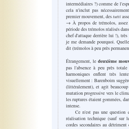
intermédiaires ?) comme de l'espr
cela n'inclut pas nécessaireme
premier mouvement, des
tutti
ass
→ À propos de trémolos, assez 
période des trémolos réalisés dans 
chef d'attaque derrière lui !), très
je me demande pourquoi. Quelle 
dit (trémolos à peu près permanen
deuxième mou
Étrangement, le
pas l'absence à peu près total
harmoniques enflent très lent
visuellement : Barenboim suggère
(littéralement), et agit beaucou
mutation progressive vers le clima
les ruptures étaient gommées, da
intense.
Ce n'est pas une question de n
réalisation technique (sauf sur 
cordes secondaires au détriment 