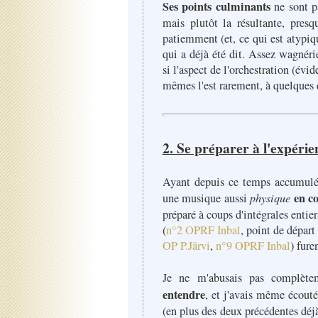
Ses points culminants
ne sont p
mais plutôt la résultante, pres
patiemment (et, ce qui est atypiq
qui a déjà été dit. Assez wagnér
si l'aspect de l'orchestration (év
mêmes l'est rarement, à quelques q
2. Se préparer à l'expérie
Ayant depuis ce temps accumulé l
en c
une musique aussi
physique
préparé à coups d'intégrales entie
(
n°2 OPRF Inbal
, point de départ
OP P.Järvi
,
n°9 OPRF Inbal
) fure
Je ne m'abusais pas complète
entendre
, et j'avais même écout
(en plus des deux précédentes déjà 