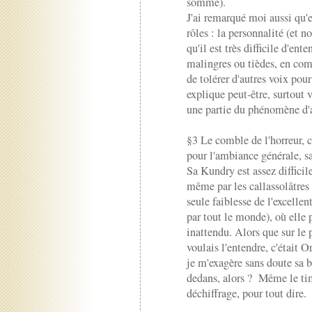
somme).
J'ai remarqué moi aussi qu'e
rôles : la personnalité (et n
qu'il est très difficile d'ent
malingres ou tièdes, en com
de tolérer d'autres voix pou
explique peut-être, surtout 
une partie du phénomène d'a
§3 Le comble de l'horreur, c
pour l'ambiance générale, sa
Sa Kundry est assez diffici
même par les callassolâtres 
seule faiblesse de l'excelle
par tout le monde), où elle p
inattendu. Alors que sur le p
voulais l'entendre, c'était O
je m'exagère sans doute sa b
dedans, alors ? Même le tim
déchiffrage, pour tout dire.