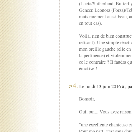
(Lucia/Sutherland, Butterf
Gencer, Leonora (Forza)/Te
mais rarement aussi beau, a
en tout cas).
Voilà, rien de bien construc
relisant). Une simple réacti
mon oreille gauche (elle en
la pertinence) et violemment
ce le contraire ? Il faudra qu
émotive !
4.
Le lundi 13 juin 2016 à , p
Bonsoir,
Oui, oui... Vous avez raison
"une excellente chanteuse c
Pour ma part, c'est sans dou