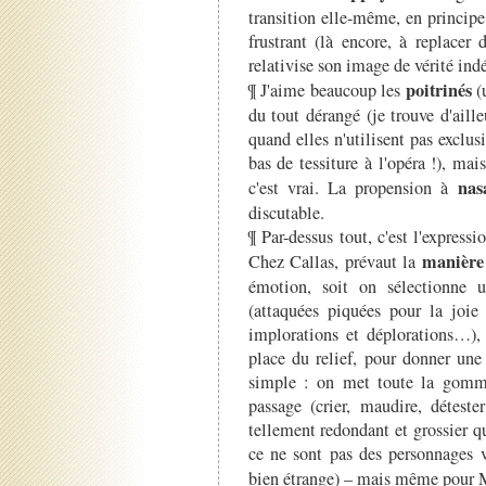
transition elle-même, en princip
frustrant (là encore, à replace
relativise son image de vérité ind
poitrinés
¶ J'aime beaucoup les
(u
du tout dérangé (je trouve d'aill
quand elles n'utilisent pas exclu
bas de tessiture à l'opéra !), mai
nas
c'est vrai. La propension à
discutable.
¶ Par-dessus tout, c'est l'express
manière 
Chez Callas, prévaut la
émotion, soit on sélectionne 
(attaquées piquées pour la joi
implorations et déplorations…), 
place du relief, pour donner une c
simple : on met toute la gomme
passage (crier, maudire, déteste
tellement redondant et grossier q
ce ne sont pas des personnages 
bien étrange) – mais même pour 