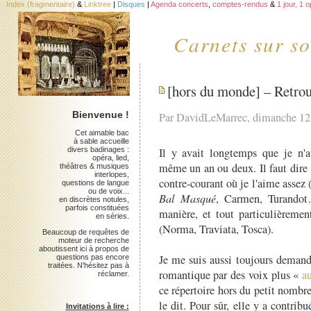
Index (fragmentaire)
&
Linktree
|
Disques
|
Agenda concerts
,
comptes-rendus
&
1 jour, 1 
Carnets sur so
[hors du monde] – Retrou
Bienvenue !
Par DavidLeMarrec, dimanche 12
Cet aimable bac
à sable accueille
divers badinages :
Il y avait longtemps que je n'a
opéra, lied,
même un an ou deux. Il faut dire
théâtres & musiques
interlopes,
contre-courant où je l'aime assez 
questions de langue
ou de voix...
Bal Masqué
, Carmen, Turandot…
en discrètes notules,
parfois constituées
manière, et tout particulièremen
en séries.
(Norma, Traviata, Tosca).
Beaucoup de requêtes de
moteur de recherche
aboutissent ici à propos de
Je me suis aussi toujours demand
questions pas encore
traitées. N'hésitez pas à
romantique par des voix plus «
a
réclamer.
ce répertoire hors du petit nombre
le dit. Pour sûr, elle y a contribu
Invitations à lire :