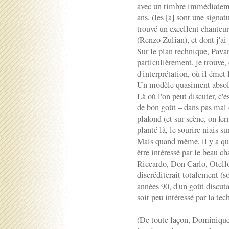
avec un timbre immédiatemen
ans. (les [a] sont une signa
trouvé un excellent chanteu
(Renzo Zulian), et dont j'ai
Sur le plan technique, Pavaro
particulièrement, je trouve, 
d'interprétation, où il émet 
Un modèle quasiment absolu
Là où l'on peut discuter, c'e
de bon goût – dans pas mal 
plafond (et sur scène, on fe
planté là, le sourire niais su
Mais quand même, il y a qu
être intéressé par le beau c
Riccardo, Don Carlo, Otello
discréditerait totalement (so
années 90, d'un goût discutab
soit peu intéressé par la tec
(De toute façon, Dominique 