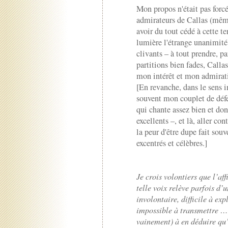
Mon propos n'était pas forcé
admirateurs de Callas (même 
avoir du tout cédé à cette t
lumière l'étrange unanimité 
clivants – à tout prendre, pa
partitions bien fades, Calla
mon intérêt et mon admirat
[En revanche, dans le sens in
souvent mon couplet de défe
qui chante assez bien et don
excellents –, et là, aller co
la peur d'être dupe fait souv
excentrés et célèbres.]
Je crois volontiers que l’aff
telle voix relève parfois d
involontaire, difficile à exp
impossible à transmettre … 
vainement) à en déduire qu’i