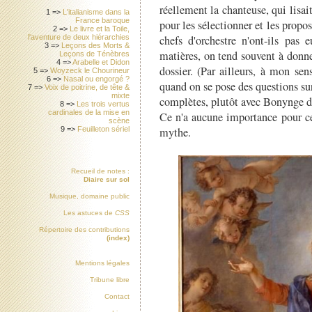
réellement la chanteuse, qui lisai
1 =>
L'italianisme dans la
France baroque
pour les sélectionner et les propos
2 =>
Le livre et la Toile,
chefs d'orchestre n'ont-ils pa
l'aventure de deux hiérarchies
3 =>
Leçons des Morts &
matières, on tend souvent à donne
Leçons de Ténèbres
4 =>
Arabelle et Didon
dossier. (Par ailleurs, à mon sens
5 =>
Woyzeck le Chourineur
6 =>
Nasal ou engorgé ?
quand on se pose des questions sur
7 =>
Voix de poitrine, de tête &
mixte
complètes, plutôt avec Bonynge do
8 =>
Les trois vertus
cardinales de la mise en
Ce n'a aucune importance pour ce
scène
mythe.
9 =>
Feuilleton sériel
Recueil de notes :
Diaire sur sol
Musique, domaine public
Les astuces de
CSS
Répertoire des contributions
(index)
Mentions légales
Tribune libre
Contact