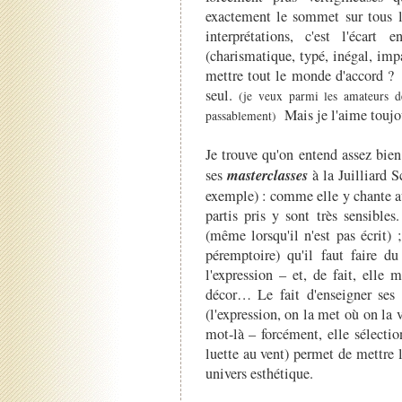
exactement le sommet sur tous le
interprétations, c'est l'écart
(charismatique, typé, inégal, imp
mettre tout le monde d'accord ? C
seul.
(je veux parmi les amateurs de
Mais je l'aime toujo
passablement)
Je trouve qu'on entend assez bien 
masterclasses
ses
à la Juilliard S
exemple) : comme elle y chante a
partis pris y sont très sensible
(même lorsqu'il n'est pas écrit)
péremptoire) qu'il faut faire d
l'expression – et, de fait, elle 
décor… Le fait d'enseigner ses
(l'expression, on la met où on la
mot-là – forcément, elle sélecti
luette au vent) permet de mettre 
univers esthétique.