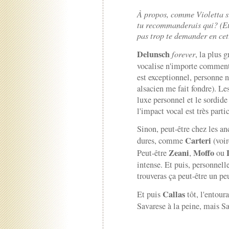
À propos, comme Violetta su
tu recommanderais qui? (Et 
pas trop te demander en cet
Delunsch
forever
, la plus 
vocalise n'importe comment,
est exceptionnel, personne 
alsacien me fait fondre). Le
luxe personnel et le sordide 
l'impact vocal est très parti
Sinon, peut-être chez les an
Carteri
dures, comme
(voir
Zeani
Moffo
Peut-être
,
ou
intense. Et puis, personnelle
trouveras ça peut-être un pe
Callas
Et puis
tôt, l'entour
Savarese à la peine, mais S
--