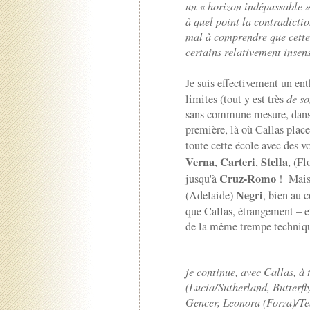
un « horizon indépassable » 
à quel point la contradicti
mal à comprendre que cette v
certains relativement insens
Je suis effectivement un en
limites (tout y est très
de so
sans commune mesure, dans l
première, là où Callas place
toute cette école avec des vo
Verna
Carteri
Stella
,
,
, (Fl
Cruz-Romo
jusqu'à
! Mais 
Negri
(Adelaide)
, bien au 
que Callas, étrangement – e
de la même trempe techniq
je continue, avec Callas, à
(Lucia/Sutherland, Butterf
Gencer, Leonora (Forza)/Te