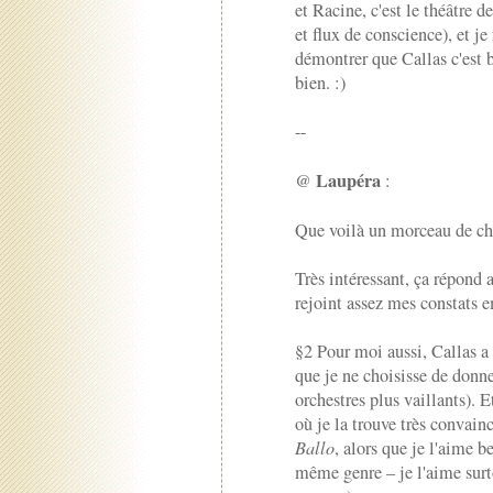
et Racine, c'est le théâtre d
et flux de conscience), et je
démontrer que Callas c'est b
bien. :)
--
Laupéra
@
:
Que voilà un morceau de ch
Très intéressant, ça répond a
rejoint assez mes constats
§2 Pour moi aussi, Callas a 
que je ne choisisse de donner
orchestres plus vaillants).
où je la trouve très convain
Ballo
, alors que je l'aime 
même genre – je l'aime surt