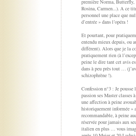
première Norma, Butterfly,
Rosina, Carmen...). A ce ti
personnel une place que null
d’entrée » dans l’opéra !
Et pourtant, pour pratiquemen
entendu mieux depuis, ou au
différent). Alors que je la
pratiquement rien (à l’exce
peine le dire tant cet avis e
dans à peu près tout … (j’a
schizophrène !).
Confession n°3 : Je pousse l
passion ses Master classes à
une affection à peine avoua
historiquement informée » 
recommandable, à peine audib
réservée pour jamais aux seu
italien en plus … vous imagi
après 10 Meier et 20 Ludwi