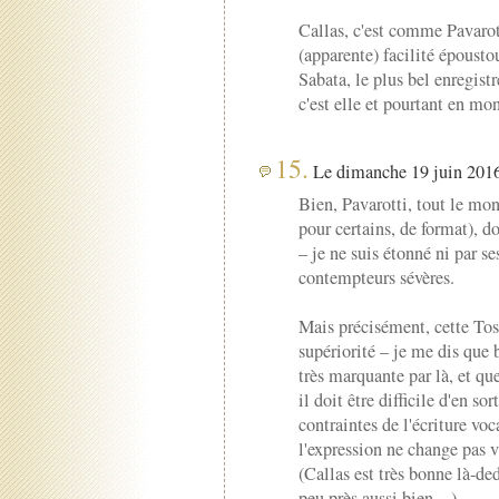
Callas, c'est comme Pavarot
(apparente) facilité épousto
Sabata, le plus bel enregist
c'est elle et pourtant en mon
15.
Le dimanche 19 juin 2016
Bien, Pavarotti, tout le mon
pour certains, de format), do
– je ne suis étonné ni par se
contempteurs sévères.
Mais précisément, cette Tosc
supériorité – je me dis que
très marquante par là, et que
il doit être difficile d'en so
contraintes de l'écriture voca
l'expression ne change pas v
(Callas est très bonne là-de
peu près aussi bien…)