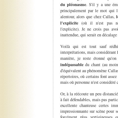
du pléonasme
. S'il y a une ém
principalement par le mot qui l'
l
alentour, alors que chez Callas,
l'explicite
(où il n'est pas néc
l'explicite). Je ne crois pas av
inattendue, qui serait en décalage 
Voilà qui est tout sauf rédhi
interprétations, mais considérant l
manière, je reste étonné qu'on
indépassable
du chant (au moins
d'équivalent au phénomène Callas d
répertoires, où certains font asse
mais où personne n'est considéré 
Or, à la réécoute un peu distanci
à fait défendables, mais pas par
excellente chanteuse certes imm
impressionnante sur scène pour s
forcément plus vertigineuses q