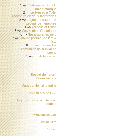
1 =>
L'italianisme dans la
France baroque
2 =>
Le livre et la Toile,
l'aventure de deux hiérarchies
3 =>
Leçons des Morts &
Leçons de Ténèbres
4 =>
Arabelle et Didon
5 =>
Woyzeck le Chourineur
6 =>
Nasal ou engorgé ?
7 =>
Voix de poitrine, de tête &
mixte
8 =>
Les trois vertus
cardinales de la mise en
scène
9 =>
Feuilleton sériel
Recueil de notes :
Diaire sur sol
Musique, domaine public
Les astuces de
CSS
Répertoire des contributions
(index)
Mentions légales
Tribune libre
Contact