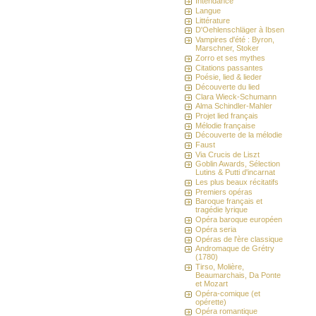
Intendance
Langue
Littérature
D'Oehlenschläger à Ibsen
Vampires d'été : Byron,
Marschner, Stoker
Zorro et ses mythes
Citations passantes
Poésie, lied & lieder
Découverte du lied
Clara Wieck-Schumann
Alma Schindler-Mahler
Projet lied français
Mélodie française
Découverte de la mélodie
Faust
Via Crucis de Liszt
Goblin Awards, Sélection
Lutins & Putti d'incarnat
Les plus beaux récitatifs
Premiers opéras
Baroque français et
tragédie lyrique
Opéra baroque européen
Opéra seria
Opéras de l'ère classique
Andromaque de Grétry
(1780)
Tirso, Molière,
Beaumarchais, Da Ponte
et Mozart
Opéra-comique (et
opérette)
Opéra romantique