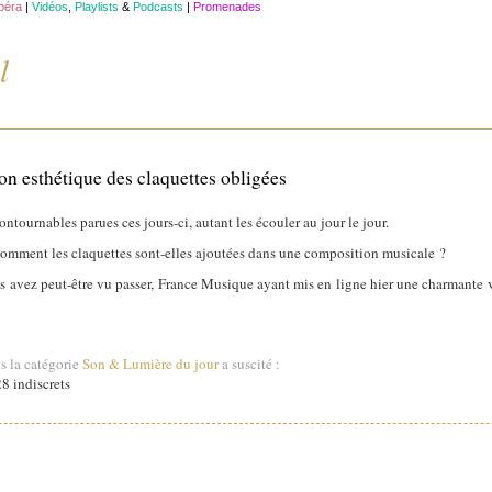
opéra
|
Vidéos
,
Playlists
&
Podcasts
|
Promenades
l
on esthétique des claquettes obligées
ntournables parues ces jours-ci, autant les écouler au jour le jour.
mment les claquettes sont-elles ajoutées dans une composition musicale ?
ez peut-être vu passer, France Musique ayant mis en ligne hier une charmante vi
s la catégorie
Son & Lumière du jour
a suscité :
8 indiscrets