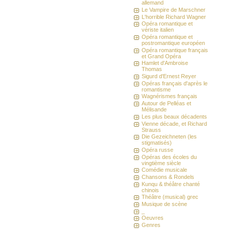
allemand
Le Vampire de Marschner
L'horrible Richard Wagner
Opéra romantique et
vériste italien
Opéra romantique et
postromantique européen
Opéra romantique français
et Grand Opéra
Hamlet d'Ambroise
Thomas
Sigurd d'Ernest Reyer
Opéras français d'après le
romantisme
Wagnérismes français
Autour de Pelléas et
Mélisande
Les plus beaux décadents
Vienne décade, et Richard
Strauss
Die Gezeichneten (les
stigmatisés)
Opéra russe
Opéras des écoles du
vingtième siècle
Comédie musicale
Chansons & Rondels
Kunqu & théâtre chanté
chinois
Théâtre (musical) grec
Musique de scène
_
Oeuvres
Genres