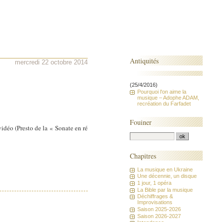
Antiquités
mercredi 22 octobre 2014
(25/4/2016)
Pourquoi l'on aime la
musique – Adophe ADAM,
recréation du Farfadet
Fouiner
déo (Presto de la « Sonate en ré
Chapitres
La musique en Ukraine
Une décennie, un disque
1 jour, 1 opéra
La Bible par la musique
Déchiffrages &
Improvisations
Saison 2025-2026
Saison 2026-2027