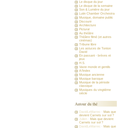
Le disque du jour
Le disque de la semaine
Son & Lumière du jour
Lutin Chamber Orchestra
Musique, domaine public
Discourir
Architecture
Pictural
Au théâtre
Théâtre filmé (et autres
cinémas)
Tribune libre
Les astuces de Tonton
David
En passant - brèves et
jeux
H.S.
Vaste monde et gentils
A l'index
Musique ancienne
Musique baroque
Musique de la période
classique
Musiques du vingtième
siècle
Autour du thé
DavidLeMarrec -
Mais que
devient Carnets sur sol ?
Julien -
Mais que devient
Carnets sur sol ?
DavidLeMarrec -
Mais que