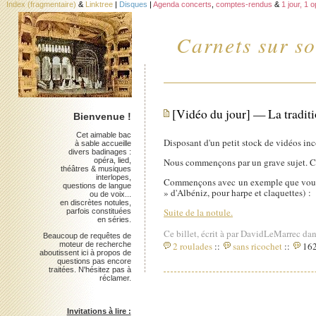
Index (fragmentaire)
&
Linktree
|
Disques
|
Agenda concerts
,
comptes-rendus
&
1 jour, 1 
Carnets sur so
[Vidéo du jour] — La traditi
Bienvenue !
Cet aimable bac
Disposant d'un petit stock de vidéos inco
à sable accueille
divers badinages :
opéra, lied,
Nous commençons par un grave sujet. Co
théâtres & musiques
interlopes,
Commençons avec un exemple que vous av
questions de langue
» d'Albéniz, pour harpe et claquettes) :
ou de voix...
en discrètes notules,
Suite de la notule.
parfois constituées
en séries.
Ce billet, écrit à par DavidLeMarrec dan
Beaucoup de requêtes de
moteur de recherche
2 roulades
::
sans ricochet
::
162
aboutissent ici à propos de
questions pas encore
traitées. N'hésitez pas à
réclamer.
Invitations à lire :