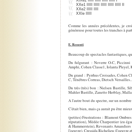
XIXe2 IIIII IIIII IIIII IIIII I
XXe1 IIIII IIIII IIIII IIIII IIIII II
XXe2 IIIII IIII
XXIe IIIII
Comme les années précédentes, je crois 
généreuse pour toutes les tranches à part
E. Ressenti
Beaucoup de spectacles fantastiques, que
Du fulgurant : Noverre O-C, Piccinni 
Amphi, Cohen Classe1, Iolanta Pleyel, 
Du grand : Pyrrhus Croisades, Cohen Cl
C, Ténèbres Correas, Dietsch Versailles..
Du très (très) bon : Nielsen Bastille, 
Mahler Bastille, Zanetto Herblay, Malla
A l'autre bout du spectre, sur un nombre
C'était bien, mais ça aurait pu être mieu
(petites) Frustrations : Blamont Ombre
réputation), Médée Charpentier (eu égar
& Hammerstein), Revenants Amandiers (
l'oeuvre), Cressida Richelieu (l'oeuvre e