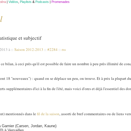
opéra
|
Vidéos
,
Playlists
&
Podcasts
|
Promenades
l
tistique et subjectif
 2013 à
::
Saison 2012-2013
::
#2284
::
rss
ce bilan, à ceci près qu'il est possible de faire un nombre à peu près illimité de conc
dont 18 "nouveaux") : quand on se déplace un peu, on trouve. Et à prix la plupart du 
s supplémentaires d'ici à la fin de l'été, mais voici d'ores et déjà l'essentiel des do
ont) mentionnés dans le
fil de la saison
, assorti de bref commentaires ou de liens ver
 Garnier (Carsen, Jordan, Kaune)
) à Versailles