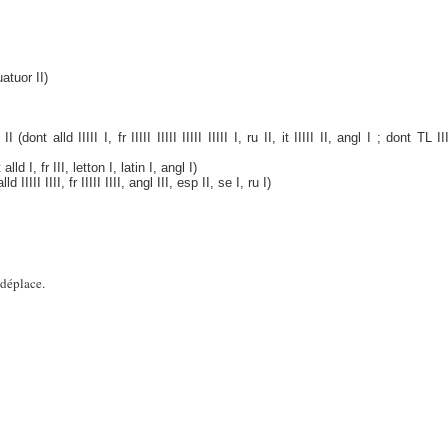
atuor II)
II II (dont alld IIIII I, fr IIIII IIIII IIIII IIIII I, ru II, it IIIII II, angl I ; dont TL I
d I, fr III, letton I, latin I, angl I)
d IIIII IIII, fr IIIII IIII, angl III, esp II, se I, ru I)
 déplace.