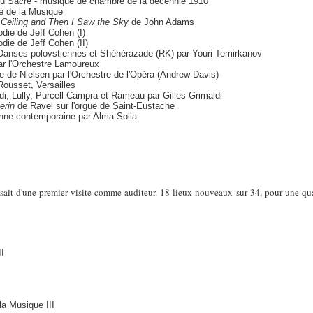
du Sacre - musique de chambre de la décennie 1910
té de la Musique
 Ceiling and Then I Saw the Sky
de John Adams
odie de Jeff Cohen (I)
die de Jeff Cohen (II)
s Danses polovstiennes et Shéhérazade (RK) par Youri Temirkanov
r l'Orchestre Lamoureux
 de Nielsen par l'Orchestre de l'Opéra (Andrew Davis)
Rousset, Versailles
di, Lully, Purcell Campra et Rameau par Gilles Grimaldi
erin
de Ravel sur l'orgue de Saint-Eustache
onne contemporaine par Alma Solla
issait d'une premier visite comme auditeur. 18 lieux nouveaux sur 34, pour une qu
II
la Musique III