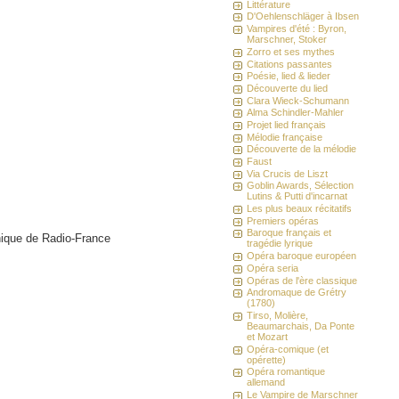
Littérature
D'Oehlenschläger à Ibsen
Vampires d'été : Byron,
Marschner, Stoker
Zorro et ses mythes
Citations passantes
Poésie, lied & lieder
Découverte du lied
Clara Wieck-Schumann
Alma Schindler-Mahler
Projet lied français
Mélodie française
Découverte de la mélodie
Faust
Via Crucis de Liszt
Goblin Awards, Sélection
Lutins & Putti d'incarnat
Les plus beaux récitatifs
Premiers opéras
Baroque français et
nique de Radio-France
tragédie lyrique
Opéra baroque européen
Opéra seria
Opéras de l'ère classique
Andromaque de Grétry
(1780)
Tirso, Molière,
Beaumarchais, Da Ponte
et Mozart
Opéra-comique (et
opérette)
Opéra romantique
allemand
Le Vampire de Marschner