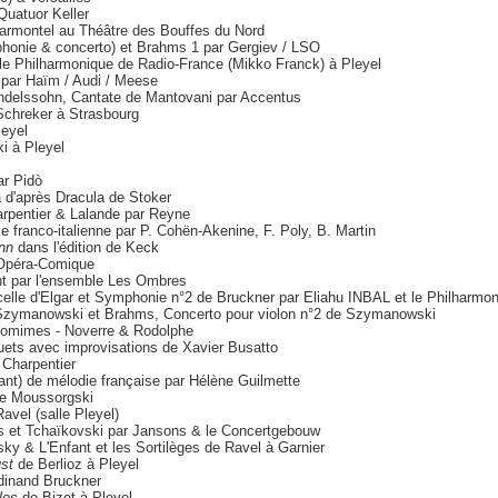
Quatuor Keller
Marmontel au Théâtre des Bouffes du Nord
honie & concerto) et Brahms 1 par Gergiev / LSO
le Philharmonique de Radio-France (Mikko Franck) à Pleyel
 par Haïm / Audi / Meese
ndelssohn, Cantate de Mantovani par Accentus
chreker à Strasbourg
leyel
i à Pleyel
ar Pidò
 d'après Dracula de Stoker
arpentier & Lalande par Reyne
e franco-italienne par P. Cohën-Akenine, F. Poly, B. Martin
nn
dans l'édition de Keck
'Opéra-Comique
nt par l'ensemble Les Ombres
ncelle d'Elgar et Symphonie n°2 de Bruckner par Eliahu INBAL et le Philharmo
 Szymanowski et Brahms, Concerto pour violon n°2 de Szymanowski
ntomimes - Noverre & Rodolphe
ets avec improvisations de Xavier Busatto
Charpentier
urant) de mélodie française par Hélène Guilmette
e Moussorgski
avel (salle Pleyel)
ss et Tchaïkovski par Jansons & le Concertgebouw
ky & L'Enfant et les Sortilèges de Ravel à Garnier
st
de Berlioz à Pleyel
dinand Bruckner
les
de Bizet à Pleyel