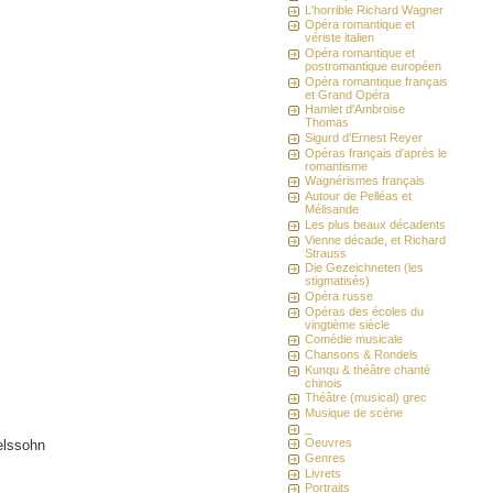
L'horrible Richard Wagner
Opéra romantique et
vériste italien
Opéra romantique et
postromantique européen
Opéra romantique français
et Grand Opéra
Hamlet d'Ambroise
Thomas
Sigurd d'Ernest Reyer
Opéras français d'après le
romantisme
Wagnérismes français
Autour de Pelléas et
Mélisande
Les plus beaux décadents
Vienne décade, et Richard
Strauss
Die Gezeichneten (les
stigmatisés)
Opéra russe
Opéras des écoles du
vingtième siècle
Comédie musicale
Chansons & Rondels
Kunqu & théâtre chanté
chinois
Théâtre (musical) grec
Musique de scène
_
Oeuvres
lssohn
Genres
Livrets
Portraits