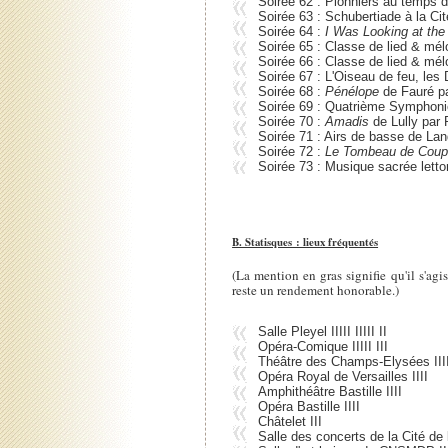
Soirée 62 : Pionniers au temps 
Soirée 63 : Schubertiade à la Ci
Soirée 64 :
I Was Looking at the
Soirée 65 : Classe de lied & mél
Soirée 66 : Classe de lied & mélo
Soirée 67 : L'Oiseau de feu, le
Soirée 68 :
Pénélope
de Fauré pa
Soirée 69 : Quatrième Symphonie
Soirée 70 :
Amadis
de Lully par 
Soirée 71 : Airs de basse de Lan
Soirée 72 :
Le Tombeau de Coup
Soirée 73 : Musique sacrée lett
B. Statisques : lieux fréquentés
(La mention en gras signifie qu'il s'ag
reste un rendement honorable.)
Salle Pleyel IIIII IIIII II
Opéra-Comique IIIII III
Théâtre des Champs-Elysées III
Opéra Royal de Versailles IIII
Amphithéâtre Bastille IIII
Opéra Bastille IIII
Châtelet III
Salle des concerts de la Cité de 