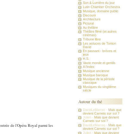
Son & Lumière du jour
Lutin Chamber Orchestra
Musique, domaine public
Discourir
Architecture
Pictural
Au théâtre
Théâtre filmé (et autres
cinémas)
Tribune libre
Les astuces de Tonton
David
En passant - brèves et
jeux
H.S.
Vaste monde et gentils
A l'index
Musique ancienne
Musique baroque
Musique de la période
classique
Musiques du vingtième
siècle
Autour du thé
DavidLeMarrec -
Mais que
devient Carnets sur sol ?
Julien -
Mais que devient
Carnets sur sol ?
entrée de l'Opéra Royal parmi les
DavidLeMarrec -
Mais que
devient Carnets sur sol ?
Julien -
Mais que devient