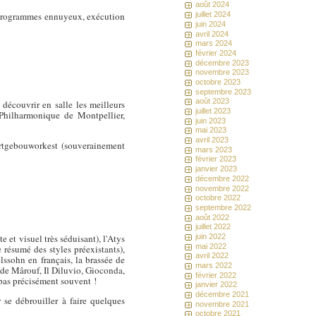
août 2024
programmes ennuyeux, exécution
juillet 2024
juin 2024
avril 2024
mars 2024
février 2024
décembre 2023
novembre 2023
octobre 2023
septembre 2023
août 2023
 découvrir en salle les meilleurs
juillet 2023
 Philharmonique de Montpellier,
juin 2023
mai 2023
avril 2023
certgebouworkest (souverainement
mars 2023
février 2023
janvier 2023
décembre 2022
novembre 2022
octobre 2022
septembre 2022
août 2022
juillet 2022
 et visuel très séduisant), l'Atys
juin 2022
mai 2022
résumé des styles préexistants),
avril 2022
lssohn en français, la brassée de
mars 2022
 de Mârouf, Il Diluvio, Gioconda,
février 2022
pas précisément souvent !
janvier 2022
décembre 2021
 se débrouiller à faire quelques
novembre 2021
octobre 2021