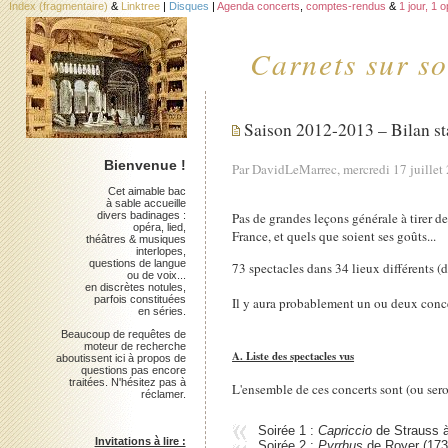
Index (fragmentaire)
&
Linktree
|
Disques
|
Agenda concerts
,
comptes-rendus
&
1 jour, 1 
Carnets sur so
Saison 2012-2013 – Bilan sta
Bienvenue !
Par DavidLeMarrec, mercredi 17 juillet
Cet aimable bac
à sable accueille
divers badinages :
Pas de grandes leçons générale à tirer de 
opéra, lied,
France, et quels que soient ses goûts...
théâtres & musiques
interlopes,
questions de langue
73 spectacles dans 34 lieux différents (
ou de voix...
en discrètes notules,
parfois constituées
Il y aura probablement un ou deux concert
en séries.
Beaucoup de requêtes de
moteur de recherche
A. Liste des spectacles vus
aboutissent ici à propos de
questions pas encore
traitées. N'hésitez pas à
L'ensemble de ces concerts sont (ou ser
réclamer.
Soirée 1 :
Capriccio
de Strauss à
Invitations à lire :
Soirée 2 :
Pyrrhus
de Royer (1730