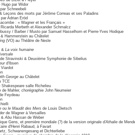
e Hugo par Widor
par Schneebeli
 & Leçons des morts par Jérôme Correas et ses Paladins
par Adrian Eröd
Lacombe : « Wagner et les Français »
r Ricarda Merbeth et Alexander Schmalcz
Debussy / Barber / Musto par Samuel Hasselhorn et Pierre-Yves Hodique
& Hammerstein au Châtelet
ing
(VO) au Théâtre de Nesle
a
&
La voix humaine
iversale
n de Stravinski & Deuxième Symphonie de Sibelius
eur
d'Ibsen
 Viardot
en
ith George
au Châtelet
au TCE
 Shakespeare salle Richelieu
e de Mahler, chorégraphie John Neumeier
de Feydeau
on
ielli
 ou le Maudit des Mers
de Louis Dietsch
der
de Wagner à Versailles
i &
Abu Hassan
de Weber
que Gens, et première mondiale (?) de la version originale d
'Athalie
de Mende
Caire d'Henri Rabaud, à Favart
artz, Schwanengesang et Dichterliebe