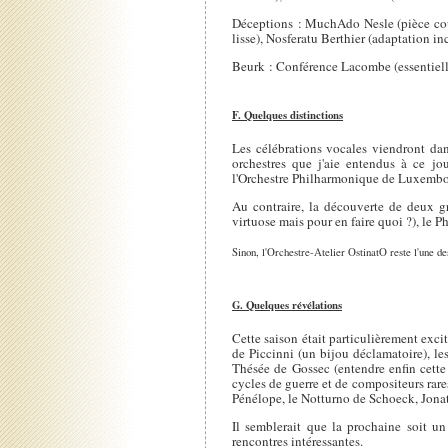
Déceptions : MuchAdo Nesle (pièce co
lisse), Nosferatu Berthier (adaptation in
Beurk : Conférence Lacombe (essentielle
F. Quelques distinctions
Les célébrations vocales viendront dans
orchestres que j'aie entendus à ce jo
l'Orchestre Philharmonique de Luxembou
Au contraire, la découverte de deux g
virtuose mais pour en faire quoi ?), le 
Sinon, l'Orchestre-Atelier OstinatO reste l'une des
G. Quelques révélations
Cette saison était particulièrement exci
de Piccinni (un bijou déclamatoire), le
Thésée de Gossec (entendre enfin cette 
cycles de guerre et de compositeurs rare
Pénélope, le Notturno de Schoeck, Jonat
Il semblerait que la prochaine soit u
rencontres intéressantes.