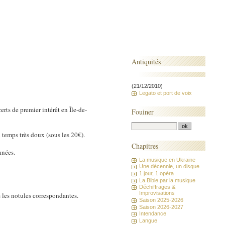
Antiquités
(21/12/2010)
Legato et port de voix
erts de premier intérêt en Île-de-
Fouiner
temps très doux (sous les 20€).
Chapitres
nnées.
La musique en Ukraine
Une décennie, un disque
1 jour, 1 opéra
La Bible par la musique
Déchiffrages &
Improvisations
s les notules correspondantes.
Saison 2025-2026
Saison 2026-2027
Intendance
Langue