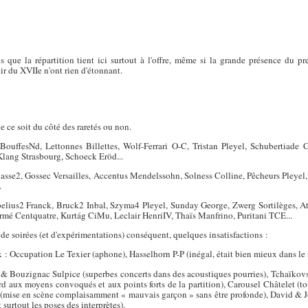
que la répartition tient ici surtout à l'offre, même si la grande présence du pr
ir du XVIIe n'ont rien d'étonnant.
 ce soit du côté des raretés ou non.
BouffesNd, Lettonnes Billettes, Wolf-Ferrari O-C, Tristan Pleyel, Schubertiade
Klang Strasbourg, Schoeck Eröd...
asse2, Gossec Versailles, Accentus Mendelssohn, Solness Colline, Pêcheurs Pleyel,
.
Sibelius2 Franck, Bruck2 Inbal, Szyma4 Pleyel, Sunday George, Zwerg Sortilèges, 
rmé Centquatre, Kurtág CiMu, Leclair HenriIV, Thaïs Manfrino, Puritani TCE...
 de soirées (et d'expérimentations) conséquent, quelques insatisfactions :
x : Occupation Le Texier (aphone), Hasselhorn P-P (inégal, était bien mieux dans le r
s & Bouzignac Sulpice (superbes concerts dans des acoustiques pourries), Tchaïkov
d aux moyens convoqués et aux points forts de la partition), Carousel Châtelet (
mise en scène complaisamment « mauvais garçon » sans être profonde), David & Jo
t surtout les poses des interprètes).