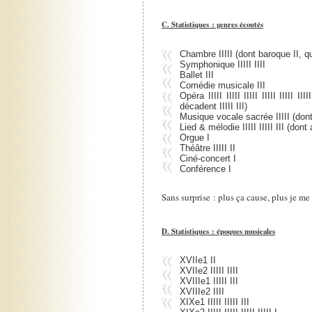
C. Statistiques : genres écoutés
Chambre IIIII (dont baroque II, qu
Symphonique IIIII IIII
Ballet III
Comédie musicale III
Opéra IIIII IIIII IIIII IIIII IIIII III
décadent IIIII III)
Musique vocale sacrée IIIII (dont all
Lied & mélodie IIIII IIIII III (dont all
Orgue I
Théâtre IIIII II
Ciné-concert I
Conférence I
Sans surprise : plus ça cause, plus je me
D. Statistiques : époques musicales
XVIIe1 II
XVIIe2 IIIII IIII
XVIIIe1 IIIII III
XVIIIe2 IIII
XIXe1 IIIII IIIII III