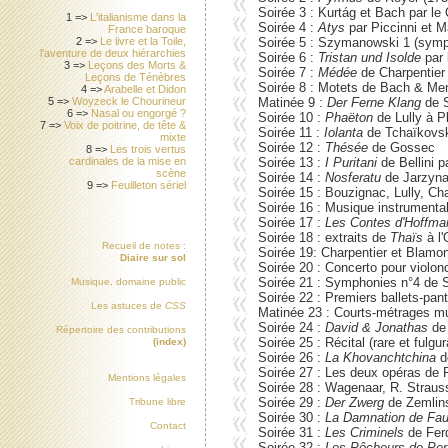
Soirée 3 : Kurtág et Bach par le 
1 =>
L'italianisme dans la
Soirée 4 :
Atys
par Piccinni et 
France baroque
2 =>
Le livre et la Toile,
Soirée 5 : Szymanowski 1 (symp
l'aventure de deux hiérarchies
Soirée 6 :
Tristan und Isolde
par 
3 =>
Leçons des Morts &
Soirée 7 :
Médée
de Charpentier
Leçons de Ténèbres
Soirée 8 : Motets de Bach & Me
4 =>
Arabelle et Didon
5 =>
Woyzeck le Chourineur
Matinée 9 :
Der Ferne Klang
de S
6 =>
Nasal ou engorgé ?
Soirée 10 :
Phaëton
de Lully à P
7 =>
Voix de poitrine, de tête &
Soirée 11 :
Iolanta
de Tchaïkovsk
mixte
Soirée 12 :
Thésée
de Gossec
8 =>
Les trois vertus
cardinales de la mise en
Soirée 13 :
I Puritani
de Bellini p
scène
Soirée 14 :
Nosferatu
de Jarzyna
9 =>
Feuilleton sériel
Soirée 15 : Bouzignac, Lully, Ch
Soirée 16 : Musique instrumental
Soirée 17 :
Les Contes d'Hoffma
Soirée 18 : extraits de
Thaïs
à l
Recueil de notes :
Soirée 19: Charpentier et Blamo
Diaire sur sol
Soirée 20 : Concerto pour violo
Soirée 21 : Symphonies n°4 de
Musique, domaine public
Soirée 22 : Premiers ballets-pa
Les astuces de
CSS
Matinée 23 : Courts-métrages mu
Soirée 24 :
David & Jonathas
de 
Répertoire des contributions
Soirée 25 : Récital (rare et fulg
(index)
Soirée 26 :
La Khovanchtchina
d
Soirée 27 : Les deux opéras de R
Mentions légales
Soirée 28 : Wagenaar, R. Strau
Soirée 29 :
Der Zwerg
de Zemlins
Tribune libre
Soirée 30 :
La Damnation de Fau
Contact
Soirée 31 :
Les Criminels
de Fer
Soirée 32 :
Les Pêcheurs de Per