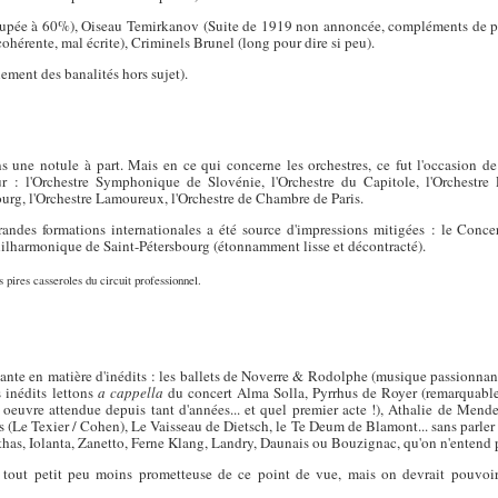
upée à 60%), Oiseau Temirkanov (Suite de 1919 non annoncée, compléments de 
cohérente, mal écrite), Criminels Brunel (long pour dire si peu).
ment des banalités hors sujet).
 une notule à part. Mais en ce qui concerne les orchestres, ce fut l'occasion de
ur : l'Orchestre Symphonique de Slovénie, l'Orchestre du Capitole, l'Orchestre
rg, l'Orchestre Lamoureux, l'Orchestre de Chambre de Paris.
randes formations internationales a été source d'impressions mitigées : le Con
Philharmonique de Saint-Pétersbourg (étonnamment lisse et décontracté).
 pires casseroles du circuit professionnel.
tante en matière d'inédits : les ballets de Noverre & Rodolphe (musique passionnante
s inédits lettons
a cappella
du concert Alma Solla, Pyrrhus de Royer (remarquable 
oeuvre attendue depuis tant d'années... et quel premier acte !), Athalie de Mende
s (Le Texier / Cohen), Le Vaisseau de Dietsch, le Te Deum de Blamont... sans parler
has, Iolanta, Zanetto, Ferne Klang, Landry, Daunais ou Bouzignac, qu'on n'entend 
n tout petit peu moins prometteuse de ce point de vue, mais on devrait pouvoir