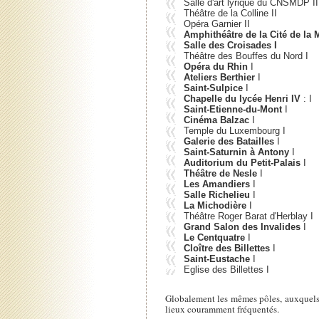
Salle d'art lyrique du CNSMDP II
Théâtre de la Colline II
Opéra Garnier II
Amphithéâtre de la Cité de la
Salle des Croisades I
Théâtre des Bouffes du Nord I
Opéra du Rhin
I
Ateliers Berthier
I
Saint-Sulpice
I
Chapelle du lycée Henri IV
: I
Saint-Etienne-du-Mont
I
Cinéma Balzac
I
Temple du Luxembourg I
Galerie des Batailles
I
Saint-Saturnin à Antony
I
Auditorium du Petit-Palais
I
Théâtre de Nesle
I
Les Amandiers
I
Salle Richelieu
I
La Michodière
I
Théâtre Roger Barat d'Herblay I
Grand Salon des Invalides
I
Le Centquatre
I
Cloître des Billettes
I
Saint-Eustache
I
Eglise des Billettes I
Globalement les mêmes pôles, auxquels i
lieux couramment fréquentés.