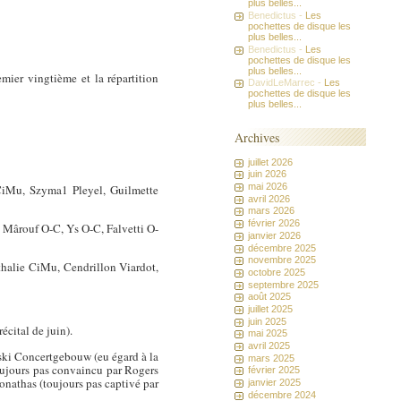
plus belles...
Benedictus -
Les
pochettes de disque les
plus belles...
Benedictus -
Les
pochettes de disque les
plus belles...
emier vingtième et la répartition
DavidLeMarrec -
Les
pochettes de disque les
plus belles...
Archives
juillet 2026
juin 2026
mai 2026
 CiMu, Szyma1 Pleyel, Guilmette
avril 2026
mars 2026
février 2026
 Mârouf O-C, Ys O-C, Falvetti O-
janvier 2026
décembre 2025
novembre 2025
Athalie CiMu, Cendrillon Viardot,
octobre 2025
septembre 2025
août 2025
juillet 2025
juin 2025
écital de juin).
mai 2025
avril 2025
ski Concertgebouw (eu égard à la
mars 2025
toujours pas convaincu par Rogers
février 2025
nathas (toujours pas captivé par
janvier 2025
décembre 2024