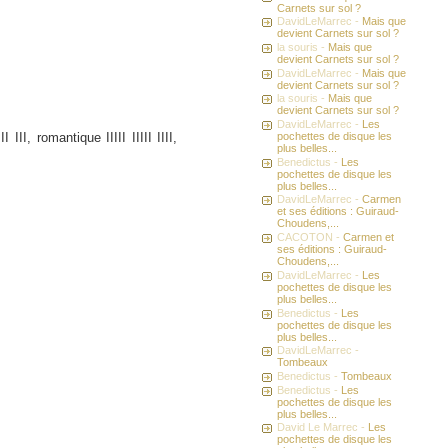
Carnets sur sol ?
DavidLeMarrec -
Mais que
devient Carnets sur sol ?
la souris -
Mais que
devient Carnets sur sol ?
DavidLeMarrec -
Mais que
devient Carnets sur sol ?
la souris -
Mais que
devient Carnets sur sol ?
DavidLeMarrec -
Les
IIII III, romantique IIIII IIIII IIII,
pochettes de disque les
plus belles...
Benedictus -
Les
pochettes de disque les
plus belles...
DavidLeMarrec -
Carmen
et ses éditions : Guiraud-
Choudens,...
CACOTON -
Carmen et
ses éditions : Guiraud-
Choudens,...
DavidLeMarrec -
Les
pochettes de disque les
plus belles...
Benedictus -
Les
pochettes de disque les
plus belles...
DavidLeMarrec -
Tombeaux
Benedictus -
Tombeaux
Benedictus -
Les
pochettes de disque les
plus belles...
David Le Marrec -
Les
pochettes de disque les