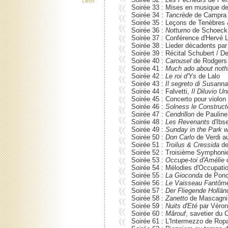
Liens
Soirée 33 : Mises en musique d
Soirée 34 :
Tancrède
de Campra 
Soirée 35 : Leçons de Tenèbres
Soirée 36 :
Notturno
de Schoeck 
Soirée 37 : Conférence d'Hervé 
Soirée 38 : Lieder décadents pa
Soirée 39 : Récital Schubert / 
Soirée 40 :
Carousel
de Rodgers 
Soirée 41 :
Much ado about noth
Soirée 42 :
Le roi d'Ys
de Lalo
Soirée 43 :
Il segreto di Susann
Soirée 44 : Falvetti,
Il Diluvio Un
Soirée 45 : Concerto pour violo
Soirée 46 :
Solness le Construct
Soirée 47 :
Cendrillon
de Pauline
Soirée 48 :
Les Revenants
d'Ibs
Soirée 49 :
Sunday in the Park w
Soirée 50 :
Don Carlo
de Verdi 
Soirée 51 :
Troilus & Cressida
de
Soirée 52 : Troisième Symphoni
Soirée 53 :
Occupe-toi d'Amélie
Soirée 54 : Mélodies d'Occupati
Soirée 55 :
La Gioconda
de Ponch
Soirée 56 :
Le Vaisseau Fantôme
Soirée 57 :
Der Fliegende Hollän
Soirée 58 :
Zanetto
de Mascagn
Soirée 59 :
Nuits d'Eté
par Véroni
Soirée 60 :
Mârouf
, savetier du 
Soirée 61 : L'Intermezzo de Rop