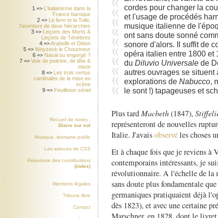
cordes pour changer la coul
1 =>
L'italianisme dans la
France baroque
et l'usage de procédés har
2 =>
Le livre et la Toile,
musique italienne de l'ép
l'aventure de deux hiérarchies
3 =>
Leçons des Morts &
ont sans doute sonné comm
Leçons de Ténèbres
sonore d'alors. Il suffit de
4 =>
Arabelle et Didon
5 =>
Woyzeck le Chourineur
opéra italien entre 1800 et
6 =>
Nasal ou engorgé ?
7 =>
Voix de poitrine, de tête &
du
Diluvio Universale
de Do
mixte
autres ouvrages se situent
8 =>
Les trois vertus
cardinales de la mise en
explorations de
Nabucco
, 
scène
le sont !) tapageuses et sc
9 =>
Feuilleton sériel
Plus tard
Macbeth
(1847),
Stiffeli
Recueil de notes :
représenteront de nouvelles ruptur
Diaire sur sol
Italie. J'avais
observé
les choses u
Musique, domaine public
Les astuces de
CSS
Et à chaque fois que je reviens à V
contemporains intéressants, je sui
Répertoire des contributions
(index)
révolutionnaire. A l'échelle de la
sans doute plus fondamentale que
Mentions légales
germaniques pratiquaient déjà l'op
Tribune libre
dès 1823), et avec une certaine pré
Contact
Marschner, en 1828, dont le livr