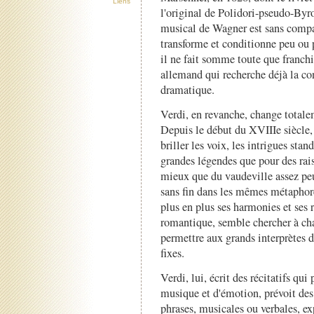
Liens
l'original de Polidori-pseudo-Byr
musical de Wagner est sans compa
transforme et conditionne peu ou
il ne fait somme toute que franchi
allemand qui recherche déjà la co
dramatique.
Verdi, en revanche, change totalem
Depuis le début du XVIIIe siècle, 
briller les voix, les intrigues sta
grandes légendes que pour des raiso
mieux que du vaudeville assez peu
sans fin dans les mêmes métaphore
plus en plus ses harmonies et ses r
romantique, semble chercher à chas
permettre aux grands interprètes d
fixes.
Verdi, lui, écrit des récitatifs qui
musique et d'émotion, prévoit des
phrases, musicales ou verbales, ex