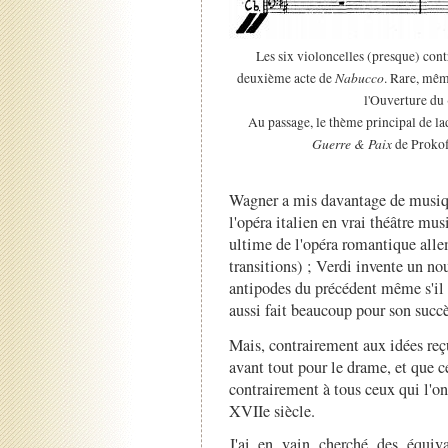
Les six violoncelles (presque) cont
Nabucco
deuxième acte de
. Rare, mêm
l'Ouverture du
Au passage, le thème principal de la
Guerre & Paix
de Prokofi
Wagner a mis davantage de musiqu
l'opéra italien en vrai théâtre mu
ultime de l'opéra romantique alle
transitions) ; Verdi invente un nou
antipodes du précédent même s'il e
aussi fait beaucoup pour son succè
Mais, contrairement aux idées reçu
avant tout pour le drame, et que ce
contrairement à tous ceux qui l'on
XVIIe siècle.
J'ai en vain cherché des équiv