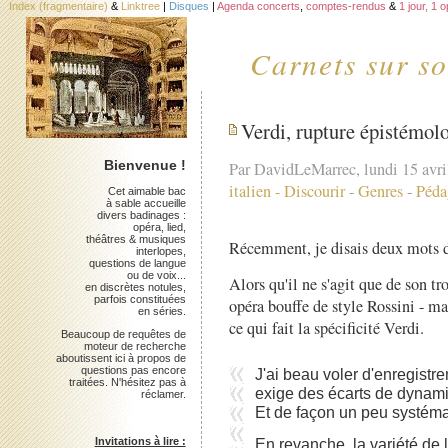
Index (fragmentaire)
&
Linktree
|
Disques
|
Agenda concerts
,
comptes-rendus
&
1 jour, 1 
Carnets sur so
Verdi, rupture épistémol
Bienvenue !
Par DavidLeMarrec, lundi 15 avri
italien
-
Discourir
-
Genres
-
Péda
Cet aimable bac
à sable accueille
divers badinages :
opéra, lied,
théâtres & musiques
Récemment, je disais deux mots 
interlopes,
questions de langue
ou de voix...
Alors qu'il ne s'agit que de son tr
en discrètes notules,
parfois constituées
opéra bouffe de style Rossini - ma
en séries.
ce qui fait la spécificité Verdi.
Beaucoup de requêtes de
moteur de recherche
aboutissent ici à propos de
questions pas encore
J'ai beau voler d'enregistre
traitées. N'hésitez pas à
exige des écarts de dynam
réclamer.
Et de façon un peu systéma
En revanche, la variété de l
Invitations à lire :