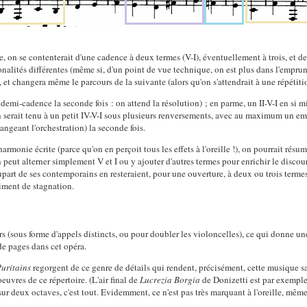
 on se contenterait d'une cadence à deux termes (V-I), éventuellement à trois, et de 
 tonalités différentes (même si, d'un point de vue technique, on est plus dans l'empru
 et changera même le parcours de la suivante (alors qu'on s'attendrait à une répétiti
c demi-cadence la seconde fois : on attend la résolution) ; en parme, un II-V-I en si m
'en serait tenu à un petit IV-V-I sous plusieurs renversements, avec au maximum un em
hangeant l'orchestration) la seconde fois.
harmonie écrite (parce qu'on en perçoit tous les effets à l'oreille !), on pourrait rés
 On peut alterner simplement V et I ou y ajouter d'autres termes pour enrichir le discou
upart de ses contemporains en resteraient, pour une ouverture, à deux ou trois terme
ntiment de stagnation.
cors (sous forme d'appels distincts, ou pour doubler les violoncelles), ce qui donne 
de pages dans cet opéra.
Puritains
regorgent de ce genre de détails qui rendent, précisément, cette musique sa
euvres de ce répertoire. (L'air final de
Lucrezia Borgia
de Donizetti est par exempl
r deux octaves, c'est tout. Evidemment, ce n'est pas très marquant à l'oreille, même