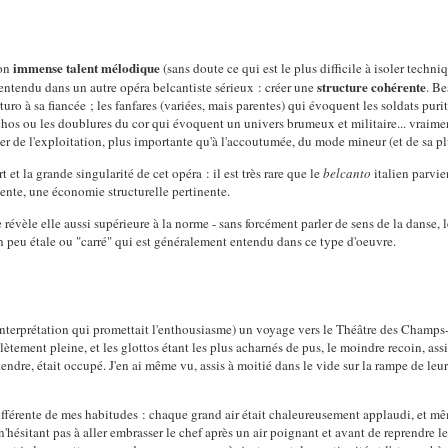
immense talent mélodique
son
(sans doute ce qui est le plus difficile à isoler techni
structure cohérente
entendu dans un autre opéra belcantiste sérieux : créer une
. B
ro à sa fiancée ; les fanfares (variées, mais parentes) qui évoquent les soldats purit
os ou les doublures du cor qui évoquent un univers brumeux et militaire... vraiment
er de l'exploitation, plus importante qu'à l'accoutumée, du mode mineur (et de sa pl
rt et la grande singularité de cet opéra : il est très rare que le
belcanto
italien parvi
nte, une économie structurelle pertinente.
 révèle elle aussi supérieure à la norme - sans forcément parler de sens de la danse, 
 un peu étale ou "carré" qui est généralement entendu dans ce type d'oeuvre.
 interprétation qui promettait l'enthousiasme) un voyage vers le Théâtre des Champs
plètement pleine, et les glottos étant les plus acharnés de pus, le moindre recoin, ass
ndre, était occupé. J'en ai même vu, assis à moitié dans le vide sur la rampe de leur
ifférente de mes habitudes : chaque grand air était chaleureusement applaudi, et m
 n'hésitant pas à aller embrasser le chef après un air poignant et avant de reprendre le 