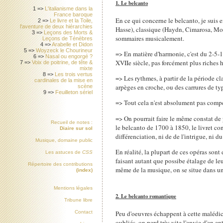
1. Le belcanto
1 =>
L'italianisme dans la
France baroque
En ce qui concerne le belcanto, je suis
2 =>
Le livre et la Toile,
l'aventure de deux hiérarchies
Hasse), classique (Haydn, Cimarosa, Moza
3 =>
Leçons des Morts &
sommaires musicalement.
Leçons de Ténèbres
4 =>
Arabelle et Didon
5 =>
Woyzeck le Chourineur
=> En matière d'harmonie, c'est du 2-5-1 
6 =>
Nasal ou engorgé ?
XVIIe siècle, pas forcément plus riches 
7 =>
Voix de poitrine, de tête &
mixte
8 =>
Les trois vertus
=> Les rythmes, à partir de la période c
cardinales de la mise en
arpèges en croche, ou des carrures de t
scène
9 =>
Feuilleton sériel
=> Tout cela n'est absolument pas comp
=> On pourrait faire le même constat de
Recueil de notes :
le belcanto de 1700 à 1850, le livret co
Diaire sur sol
différenciation, ni de de l'intrigue, ni d
Musique, domaine public
En réalité, la plupart de ces opéras sont 
Les astuces de
CSS
faisant autant que possibe étalage de leu
Répertoire des contributions
même de la musique, on se situe dans un 
(index)
Mentions légales
2. Le belcanto romantique
Tribune libre
Peu d'oeuvres échappent à cette malédicti
Contact
oubliés, on perd très vite l'envie d'en