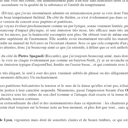
ec une voix très corsée, tire admirablement parti d'un rôle sans difficultés (hors la 
ascendante vu la qualité de la substance et l'intérêt du tempérament.
o
(Elvira), que j'avais énormément admirée en retransmission pour sa voix dont l'impa
et un beau tempérament théâtral. Du côté du théâtre, ce n'est évidemment pas dans c
te version de concert avec pupitres et partitions.
que je voyais évoluer prochainement comme un pur lyrique, sonne vraiment limitée, pres
eaucoup d'impact physique, et une émission très russe, très efficace mais très ar
re les micros, pas la luminosité escomptée non plus. On obtient tout de même une
tie supérieure de l'instrument. Elle semble avoir énormément travaillé les transiti
ntendre un manuel de
belcanto
en l'écoutant chanter. Avec ce que cela comporte d'un 
mes attentes, donc j'ai beaucoup aimé ce que j'ai entendu, à défaut que ce soit antho
Pietro Spagnoli
t du côté de
(Riccardo), que j'ai toujours beaucoup aimé, mais dont
 si la voix ne claque évidemment pas comme un baryton-Verdi, j'y ai en revanche e
ne émission typique d'aujourd'hui, fondée sur l'assise basse... et qui contraste avec
n très élégant, le seul à oser des jeux vraiment subtils de phrasé ou des allègeme
aux moments délicats). Un enchantement.
ces partitions belcantistes la tension et le sens de la danse qu'elles n'ont pas, n'étai
O
re justice à leur caractère suspendu. Néanmoins, passé l'impression bizarre d'un
ncisive sous les ordres de son chef (comme si l'attaque était exacte et la tenue d
 rebonds, tension continue.
esse extraordinaire du chef et des instrumentistes dans ce répertoire : les chanteurs 
hestre était toujours sur la bonne note au bon moment, et plus fort que tout... sans qu
de Lyon
, vigoureux mais doté de sonorités claires et de beaux timbres, ce qui est