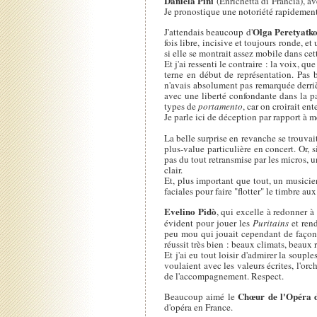
Daniela Pini
(Enrichetta di Francia), av
Je pronostique une notoriété rapidement 
Olga Peretyatk
J'attendais beaucoup d'
fois libre, incisive et toujours ronde, 
si elle se montrait assez mobile dans cet
Et j'ai ressenti le contraire : la voix, 
terne en début de représentation. Pas b
n'avais absolument pas remarquée derriè
avec une liberté confondante dans la par
types de
portamento
, car on croirait e
Je parle ici de déception par rapport à 
La belle surprise en revanche se trouvai
plus-value particulière en concert. Or,
pas du tout retransmise par les micros, u
clair.
Et, plus important que tout, un musicie
faciales pour faire "flotter" le timbre 
Evelino Pidò
, qui excelle à redonner à 
évident pour jouer les
Puritains
et rend
peu mou qui jouait cependant de façon i
réussit très bien : beaux climats, beaux
Et j'ai eu tout loisir d'admirer la soupl
voulaient avec les valeurs écrites, l'orc
de l'accompagnement. Respect.
Chœur de l'Opéra 
Beaucoup aimé le
d'opéra en France.