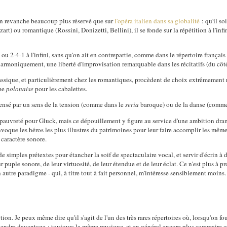
 en revanche beaucoup plus réservé que sur
l'opéra italien dans sa globalité
: qu'il so
rt) ou romantique (Rossini, Donizetti, Bellini), il se fonde sur la répétition à l'i
ou 2-4-1 à l'infini, sans qu'on ait en contrepartie, comme dans le répertoire français 
harmoniquement, une liberté d'improvisation remarquable dans les récitatifs (du côt
lassique, et particulièrement chez les romantiques, procèdent de choix extrêmement 
ype
polonaise
pour les cabalettes.
ensé par un sens de la tension (comme dans le
seria
baroque) ou de la danse (comme 
 pauvreté pour Gluck, mais ce dépouillement y figure au service d'une ambition dram
nvoque les héros les plus illustres du patrimoines pour leur faire accomplir les mêm
u caractère sonore.
de simples prétextes pour étancher la soif de spectaculaire vocal, et servir d'écrin à 
r puple sonore, de leur virtuosité, de leur étendue et de leur éclat. Ce n'est plus à p
autre paradigme - qui, à titre tout à fait personnel, m'intéresse sensiblement moins.
on. Je peux même dire qu'il s'agit de l'un des très rares répertoires où, lorsqu'on f
 entendre davantage : toujours la même musique, et en général encore plus sommaire 