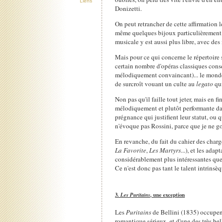
Liens
Donizetti.
On peut retrancher de cette affirmation l
même quelques bijoux particulièrement p
musicale y est aussi plus libre, avec d
Mais pour ce qui concerne le répertoire s
certain nombre d'opéras classiques con
mélodiquement convaincant)... le monde
de surcroît vouant un culte au
legato
qui
Non pas qu'il faille tout jeter, mais en 
mélodiquement et plutôt performante da
prégnance qui justifient leur statut, ou 
n'évoque pas Rossini, parce que je ne g
En revanche, du fait du cahier des charge
La Favorite
,
Les Martyrs
...), et les ada
considérablement plus intéressantes que
Ce n'est donc pas tant le talent intrinsè
3.
Les Puritains
, une exception
Les
Puritains
de Bellini (1835) occupent 
romantique sérieux, et d'une des très bel