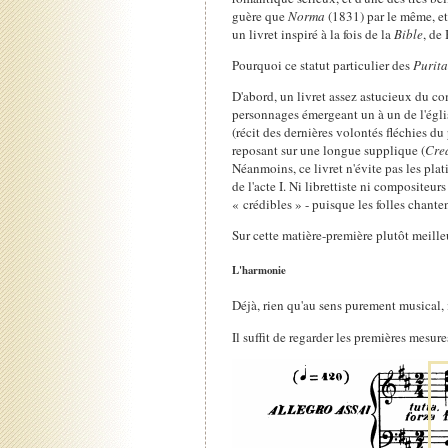
guère que
Norma
(1831) par le même, e
un livret inspiré à la fois de la
Bible
, de
Pourquoi ce statut particulier des
Purita
D'abord, un livret assez astucieux du co
personnages émergeant un à un de l'égli
(récit des dernières volontés fléchies du
reposant sur une longue supplique (
Cre
Néanmoins, ce livret n'évite pas les plati
de l'acte I. Ni librettiste ni compositeu
« crédibles » - puisque les folles chante
Sur cette matière-première plutôt meille
L'harmonie
Déjà, rien qu'au sens purement musical,
Il suffit de regarder les premières mesures