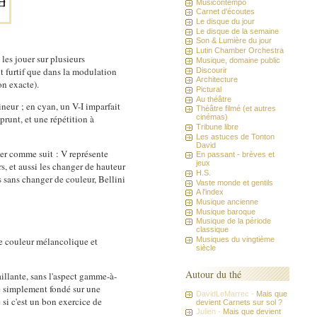
Musicontempo
Carnet d'écoutes
Le disque du jour
Le disque de la semaine
Son & Lumière du jour
Lutin Chamber Orchestra
les jouer sur plusieurs
Musique, domaine public
nt furtif que dans la modulation
Discourir
Architecture
on exacte).
Pictural
Au théâtre
ineur ; en cyan, un V-I imparfait
Théâtre filmé (et autres
prunt, et une répétition à
cinémas)
Tribune libre
Les astuces de Tonton
David
umer comme suit : V représente
En passant - brèves et
jeux
rs, et aussi les changer de hauteur
H.S.
s sans changer de couleur, Bellini
Vaste monde et gentils
A l'index
Musique ancienne
Musique baroque
Musique de la période
classique
Musiques du vingtième
une couleur mélancolique et
siècle
Autour du thé
illante, sans l'aspect gamme-à-
e simplement fondé sur une
DavidLeMarrec -
Mais que
 si c'est un bon exercice de
devient Carnets sur sol ?
Julien -
Mais que devient