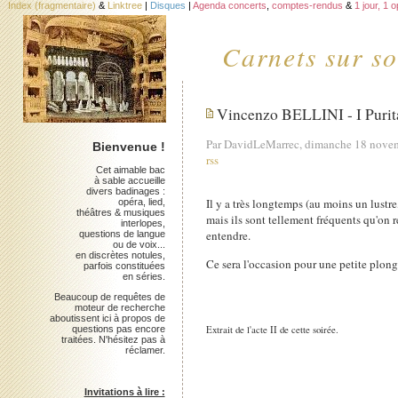
Index (fragmentaire)
&
Linktree
|
Disques
|
Agenda concerts
,
comptes-rendus
&
1 jour, 1 
Carnets sur so
Vincenzo BELLINI - I Purita
Par DavidLeMarrec, dimanche 18 nove
Bienvenue !
rss
Cet aimable bac
à sable accueille
divers badinages :
Il y a très longtemps (au moins un lustre
opéra, lied,
théâtres & musiques
mais ils sont tellement fréquents qu'on r
interlopes,
entendre.
questions de langue
ou de voix...
en discrètes notules,
Ce sera l'occasion pour une petite plo
parfois constituées
en séries.
Beaucoup de requêtes de
moteur de recherche
aboutissent ici à propos de
Extrait de l'acte II de cette soirée.
questions pas encore
traitées. N'hésitez pas à
réclamer.
Invitations à lire :