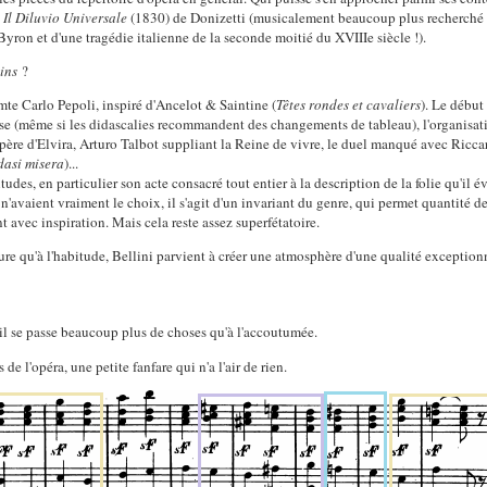
t
Il Diluvio Universale
(1830) de Donizetti (musicalement beaucoup plus recherché qu
 Byron et d'une tragédie italienne de la seconde moitié du XVIIIe siècle !).
ins
?
mte Carlo Pepoli, inspiré d'Ancelot & Saintine (
Têtes rondes et cavaliers
). Le début
se (même si les didascalies recommandent des changements de tableau), l'organisat
 père d'Elvira, Arturo Talbot suppliant la Reine de vivre, le duel manqué avec Riccard
dasi misera
)...
tudes, en particulier son acte consacré tout entier à la description de la folie qu'il év
rs n'avaient vraiment le choix, il s'agit d'un invariant du genre, qui permet quantité 
nt avec inspiration. Mais cela reste assez superfétatoire.
ure qu'à l'habitude, Bellini parvient à créer une atmosphère d'une qualité exception
 il se passe beaucoup plus de choses qu'à l'accoutumée.
 de l'opéra, une petite fanfare qui n'a l'air de rien.