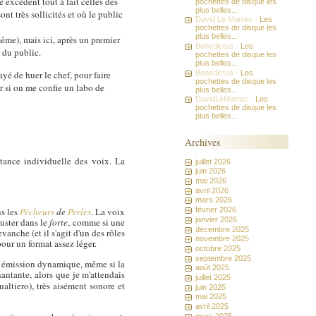
e excèdent tout à fait celles des
pochettes de disque les
plus belles...
nt très sollicités et où le public
David Le Marrec -
Les
pochettes de disque les
plus belles...
même), mais ici, après un premier
Benedictus -
Les
s du public.
pochettes de disque les
plus belles...
ayé de huer le chef, pour faire
Benedictus -
Les
pochettes de disque les
ir si on me confie un labo de
plus belles...
DavidLeMarrec -
Les
pochettes de disque les
plus belles...
Archives
stance individuelle des voix. La
juillet 2026
juin 2026
mai 2026
avril 2026
mars 2026
ns les
Pêcheurs
de
Perles
. La voix
février 2026
janvier 2026
luster dans le
forte
, comme si une
décembre 2025
vanche (et il s'agit d'un des rôles
novembre 2025
our un format assez léger.
octobre 2025
septembre 2025
i, émission dynamique, même si la
août 2025
hantante, alors que je m'attendais
juillet 2025
altiero), très aisément sonore et
juin 2025
mai 2025
avril 2025
mars 2025