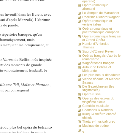
opérette)
Opéra romantique
allemand
Le Vampire de Marschner
us inventif dans les livrets, avec
L'horrible Richard Wagner
ni d'après Mazzolà). L'écriture
Opéra romantique et
ux de parole.
vériste italien
Opéra romantique et
postromantique européen
e répertoire baroque, qu'un
Opéra romantique français
n dramatiquement, mais
et Grand Opéra
Hamlet d'Ambroise
pas marquant mélodiquement, et
Thomas
Sigurd d'Ernest Reyer
Opéras français d'après le
ar
Norma
de Bellini, très inspirée
romantisme
Wagnérismes français
ent des moments de grande
Autour de Pelléas et
 involontairement fendard). Je
Mélisande
Les plus beaux décadents
Vienne décade, et Richard
Strauss
illaume Tell
,
Moïse et Pharaon
,
Die Gezeichneten (les
lent par conséquent
stigmatisés)
Opéra russe
Opéras des écoles du
vingtième siècle
Comédie musicale
Chansons & Rondels
Kunqu & théâtre chanté
chinois
Théâtre (musical) grec
Musique de scène
gré, du plus bel opéra du belcanto
_
emporains italiens, je ne vois