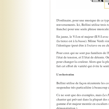
D'ordinaire, pour une musique de ce type,
renversements. Ici, Bellini utilise trois
franche) pour une seule phrase musicale,
En jaune, le V-I en ré majeur (II-V-I ave
(la tierce est à la basse). Même Verdi s
l'identique (peut-être à l'octave ou en c
Pour ceux qui ne sont pas familiers de l'
l'état de tension, et I l'état de détente.
pour changer la couleur. Alors que la pl
fait cet effort de variété qui évite le se
L'orchestration
Bellini utilise de façon récurrente les 
suspendue très particulière à beaucoup 
Ce ne sont que des exemples, mais
Les 
chanter qui prévaut dans la plupart des o
gamme d'ut majeur montée en escaliers su
démonstration.)