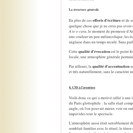
La structure générale
efforts d'écriture
En plus de ces
et de 
quelque chose que je ne crois pas avoir 
A te o cara
, le moment de promesse d'Artu
une couleur un peu mélancolique, les éch
anglaise dans un temps reculé. Sans parl
qualité d'évocation
Cette
est le point fo
locale, une atmosphère générale permane
qualité d'accentuation
Par ailleurs, la
se
et très naturellement, sans le caractère
4. CSS à l'aventure
Voilà donc ce qui a motivé (allié à une
du Paris glottophile : la salle était com
angle, où l'on pouvait mieux voir ou ente
impavides tout le spectacle.
L'atmosphère aussi était sensiblement d
semblait familier avec le rituel, le ténor