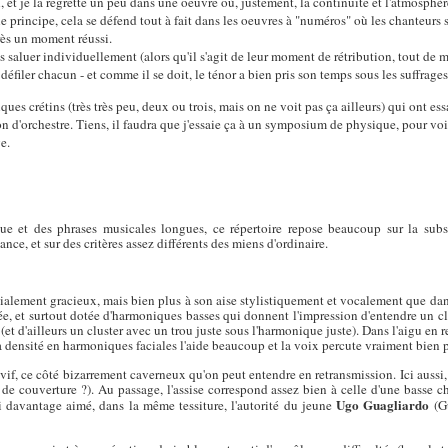
n, et je la regrette un peu dans une oeuvre où, justement, la continuité et l'atmosphèr
 principe, cela se défend tout à fait dans les oeuvres à "numéros" où les chanteurs so
rès un moment réussi.
s saluer individuellement (alors qu'il s'agit de leur moment de rétribution, tout de 
e défiler chacun - et comme il se doit, le ténor a bien pris son temps sous les suffrage
ues crétins (très très peu, deux ou trois, mais on ne voit pas ça ailleurs) qui ont ess
ion d'orchestre. Tiens, il faudra que j'essaie ça à un symposium de physique, pour vo
e.
ique et des phrases musicales longues, ce répertoire repose beaucoup sur la sub
nce, et sur des critères assez différents des miens d'ordinaire.
cialement gracieux, mais bien plus à son aise stylistiquement et vocalement que da
lée, et surtout dotée d'harmoniques basses qui donnent l'impression d'entendre un c
et d'ailleurs un cluster avec un trou juste sous l'harmonique juste). Dans l'aigu en re
la densité en harmoniques faciales l'aide beaucoup et la voix percute vraiment bien p
e vif, ce côté bizarrement caverneux qu'on peut entendre en retransmission. Ici auss
p de couverture ?). Au passage, l'assise correspond assez bien à celle d'une basse c
Ugo Guagliardo
i davantage aimé, dans la même tessiture, l'autorité du jeune
(Gu