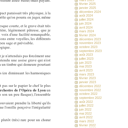
tessiture assez basse) mais payant.
février 2025
janvier 2025
décembre 2024
ct paraissait très physique, à la
août 2024
e rôle qu'on pourra en juger, même
juillet 2024
juin 2024
que courte, et le grave était très
avril 2024
rière, légèrement pâteuse, que je
mars 2024
 voix d'une facilité remarquable,
février 2024
ons entre voyelles, les différents
décembre 2023
peu sage et prévisible.
novembre 2023
logique.
octobre 2023
septembre 2023
août 2023
 je n'attendais pas forcément une
juillet 2023
ntendu une assise grave qui n'est
juin 2023
 la un timbre qui demeure pourtant
mai 2023
avril 2023
nts (en diminuant les harmoniques
mars 2023
février 2023
janvier 2023
t pas sur le papier le chef le plus
décembre 2022
rchestre de l'Opéra de Lyon
un
novembre 2022
u son un peu flasque), l'ensemble
octobre 2022
septembre 2022
août 2022
pouvaient prendre la liberté qu'ils
juillet 2022
e l'oreille perçoive l'irrégularité
juin 2022
mai 2022
avril 2022
 plutôt (très) rare pour un chœur
mars 2022
février 2022