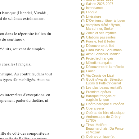
Saison 2026-2027
Intendance
it baroque (Haendel, Vivaldi,
Langue
Littérature
nfini de schémas extrêmement
D'Oehlenschläger à Ibsen
Vampires d'été : Byron,
Marschner, Stoker
ou dans le répertoire italien du
Zorro et ses mythes
Citations passantes
é du continuo).
Poésie, lied & lieder
Découverte du lied
réduits, souvent de simples
Clara Wieck-Schumann
Alma Schindler-Mahler
Projet lied français
Mélodie française
chez les Français).
Découverte de la mélodie
Faust
atique. Au contraire, dans tout
Via Crucis de Liszt
es types d'airs obligés. Aucune
Goblin Awards, Sélection
Lutins & Putti d'incarnat
Les plus beaux récitatifs
Premiers opéras
des interprètes d'exceptions, en
Baroque français et
roprement parler du théâtre, ni
tragédie lyrique
Opéra baroque européen
Opéra seria
Opéras de l'ère classique
Andromaque de Grétry
(1780)
Tirso, Molière,
Beaumarchais, Da Ponte
et Mozart
ouille du côté des compositeurs
Opéra-comique (et
que celle de Bellini ou même