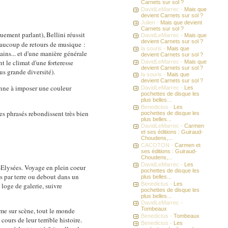
Carnets sur sol ?
DavidLeMarrec -
Mais que
devient Carnets sur sol ?
Julien -
Mais que devient
Carnets sur sol ?
quement parlant), Bellini réussit
DavidLeMarrec -
Mais que
devient Carnets sur sol ?
eaucoup de retours de musique :
la souris -
Mais que
ains... et d'une manière générale
devient Carnets sur sol ?
 le climat d'une forteresse
DavidLeMarrec -
Mais que
devient Carnets sur sol ?
us grande diversité).
la souris -
Mais que
devient Carnets sur sol ?
enne à imposer une couleur
DavidLeMarrec -
Les
pochettes de disque les
plus belles...
Benedictus -
Les
les phrasés rebondissent très bien
pochettes de disque les
plus belles...
DavidLeMarrec -
Carmen
et ses éditions : Guiraud-
Choudens,...
CACOTON -
Carmen et
ses éditions : Guiraud-
Choudens,...
DavidLeMarrec -
Les
-Elysées. Voyage en plein coeur
pochettes de disque les
is par terre ou debout dans un
plus belles...
Benedictus -
Les
 loge de galerie, suivre
pochettes de disque les
plus belles...
DavidLeMarrec -
Tombeaux
ême sur scène, tout le monde
Benedictus -
Tombeaux
cours de leur terrible histoire.
Benedictus -
Les