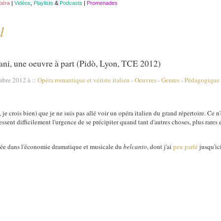
opéra
|
Vidéos
,
Playlists
&
Podcasts
|
Promenades
l
ni, une oeuvre à part (Pidò, Lyon, TCE 2012)
mbre 2012 à
::
Opéra romantique et vériste italien
-
Oeuvres
-
Genres
-
Pédagogique
, je crois bien) que je ne suis pas allé voir un opéra italien du grand répertoire. Ce n
essent difficilement l'urgence de se précipiter quand tant d'autres choses, plus rares 
ngée dans l'économie dramatique et musicale du
belcanto
, dont j'ai
peu parlé
jusqu'ici