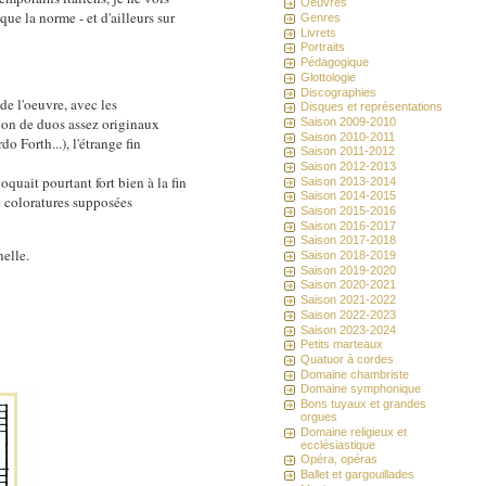
Oeuvres
e la norme - et d'ailleurs sur
Genres
Livrets
Portraits
Pédagogique
Glottologie
Discographies
 de l'oeuvre, avec les
Disques et représentations
ion de duos assez originaux
Saison 2009-2010
Saison 2010-2011
o Forth...), l'étrange fin
Saison 2011-2012
Saison 2012-2013
oquait pourtant fort bien à la fin
Saison 2013-2014
Saison 2014-2015
de coloratures supposées
Saison 2015-2016
Saison 2016-2017
Saison 2017-2018
nelle.
Saison 2018-2019
Saison 2019-2020
Saison 2020-2021
Saison 2021-2022
Saison 2022-2023
Saison 2023-2024
Petits marteaux
Quatuor à cordes
Domaine chambriste
Domaine symphonique
Bons tuyaux et grandes
orgues
Domaine religieux et
ecclésiastique
Opéra, opéras
Ballet et gargouillades