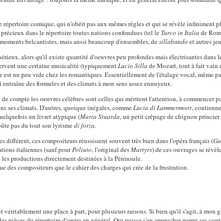
e répertoire comique, qui n'obéit pas aux mêmes règles et qui se révèle infiniment pl
récieux dans le répertoire toutes nations confondues (tel le
Turco in Italia
de Roma
es moments belcantistes, mais aussi beaucoup d'ensembles, de
sillabando
et autres je
érieux, alors qu'il existe quantité d'oeuvres peu profondes mais électrisantes dans l
servent une certaine musicalité (typiquement
Lucio Silla
de Mozart, tout à fait vai
 est un peu vide chez les romantiques. Essentiellement de l'étalage vocal, même 
 entraîne des formules et des climats à mon sens assez ennuyeux.
fin de compte les oeuvres célèbres sont celles qui méritent l'attention, à commencer p
ns ses climats. D'autres, quoique inégales, comme
Lucia di Lammermoor
, contienn
quelquefois un livret atypique (
Maria Stuarda
, un petit crêpage de chignon princier
oûte pas du tout son lyrisme
di forza
.
s différent, ces compositeurs réussissent souvent très bien dans l'opéra français (
Gu
ptations italiennes (sauf pour
Poliuto
, l'original des
Martyrs
) de ces ouvrages se révè
 les productions directement destinées à la Péninsule.
que des compositeurs que le cahier des charges qui crée de la frustration.
véritablement une place à part, pour plusieurs raisons. Si bien qu'il s'agit, à mon 
les pièces du répertoire d'opéra en général. Qui puisse s'en approcher parmi ses cont