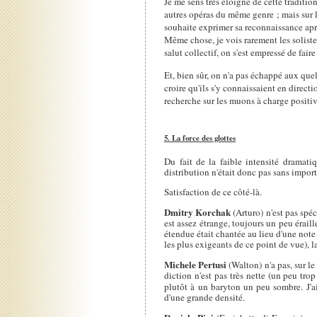
Je me sens très éloigné de cette traditio
autres opéras du même genre ; mais sur le
souhaite exprimer sa reconnaissance ap
Même chose, je vois rarement les soliste
salut collectif, on s'est empressé de fair
Et, bien sûr, on n'a pas échappé aux quelq
croire qu'ils s'y connaissaient en direct
recherche sur les muons à charge positiv
5. La force des glottes
Du fait de la faible intensité dramat
distribution n'était donc pas sans importa
Satisfaction de ce côté-là.
Dmitry Korchak
(Arturo) n'est pas spé
est assez étrange, toujours un peu érail
étendue était chantée au lieu d'une note (
les plus exigeants de ce point de vue), 
Michele Pertusi
(Walton) n'a pas, sur l
diction n'est pas très nette (un peu tro
plutôt à un baryton un peu sombre. J'a
d'une grande densité.