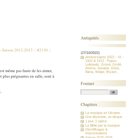
Antiquités
-
Saison 2012-2013
::
#2130
::
(27/10/2022)
Anniversaires 2022 – VI –
1922 & 1972 : Popov,
Leibowitz, Grové, Grofé,
Amirov, Xenakis, Erkin,
'est même pas faute de les aimer,
Bárta, Wolpe, Bryant…
et plus prégnantes en salle, sont à
Fouiner
.
Chapitres
La musique en Ukraine
Une décennie, un disque
1 jour, 1 opéra
La Bible par la musique
Déchiffrages &
Improvisations
Saison 2025-2026