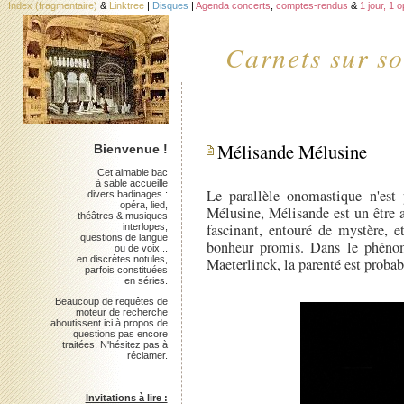
Index (fragmentaire)
&
Linktree
|
Disques
|
Agenda concerts
,
comptes-rendus
&
1 jour, 1 
Carnets sur so
Mélisande Mélusine
Bienvenue !
Cet aimable bac
à sable accueille
Le parallèle onomastique n'es
divers badinages :
opéra, lied,
Mélusine, Mélisande est un être 
théâtres & musiques
fascinant, entouré de mystère, e
interlopes,
questions de langue
bonheur promis. Dans le phéno
ou de voix...
en discrètes notules,
Maeterlinck, la parenté est proba
parfois constituées
en séries.
Beaucoup de requêtes de
moteur de recherche
aboutissent ici à propos de
questions pas encore
traitées. N'hésitez pas à
réclamer.
Invitations à lire :