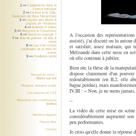
1 =>
L'italianisme dans la
France baroque
2 =>
Le livre et la Toile,
l'aventure de deux hiérarchies
3 =>
Leçons des Morts &
Leçons de Ténèbres
4 =>
Arabelle et Didon
5 =>
Woyzeck le Chourineur
A l'occasion des représentations
6 =>
Nasal ou engorgé ?
7 =>
Voix de poitrine, de tête &
assisté), j'ai discuté ou lu autour 
mixte
et satisfait, assez malsain, qui
8 =>
Les trois vertus
cardinales de la mise en
Mélisande dans cette mise en scèn
scène
9 =>
Feuilleton sériel
où elle continue à jubiler.
Bien sûr, la thèse de la manipula
dispose clairement d'un pouvoir
Recueil de notes :
redoutablement (en II,2, elle 
Diaire sur sol
bague perdue), mais manifestement 
Musique, domaine public
IV,III : « Non, je ne mens jamais, 
Les astuces de
CSS
--
Répertoire des contributions
(index)
La vidéo de cette mise en scène
considérablement augmenté son 
Mentions légales
peu performantes.
Tribune libre
Contact
Je crois qu'elle donne la réponse 