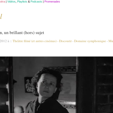
opéra
|
Vidéos
,
Playlists
&
Podcasts
|
Promenades
l
, un brillant (hors) sujet
 2012 à
::
Théâtre filmé (et autres cinémas)
-
Discourir
-
Domaine symphonique
-
Mus