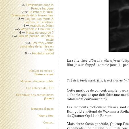
1 =>
L'italianisme dans la
France baroque
2 =>
Le livre et la Toile,
l'aventure de deux hiérarchies
3 =>
Leçons des Morts &
Leçons de Ténèbres
4 =>
Arabelle et Didon
5 =>
Woyzeck le Chourineur
6 =>
Nasal ou engorgé ?
7 =>
Voix de poitrine, de tête &
mixte
8 =>
Les trois vertus
cardinales de la mise en
scène
9 =>
Feuilleton sériel
La suite tirée d
'On the Waterfront
(disp
film, je suis frappé - comme jamais - pa
Recueil de notes :
Diaire sur sol
Tiré de la bande-son du film, le seul moment "vif
Musique, domaine public
Les astuces de
CSS
Cette musique de concert, ample, paroxy
élaborée que ce que doit faire une musiq
Répertoire des contributions
totalement convaincante).
(index)
Les moments réellement réussis sont c
Mentions légales
Korngold et s'étend de Waxman à Stothar
du Quatuor Op.11 de Barber.
Tribune libre
Mais d'une façon générale, j'ai trop l'i
Contact
véhémente, inquiétante ou jubilatoire,