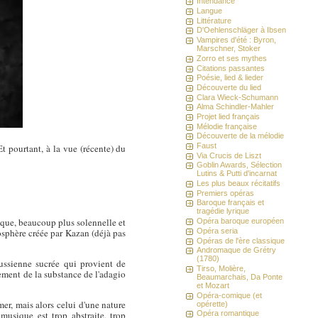
Intendance
Langue
Littérature
D'Oehlenschläger à Ibsen
Vampires d'été : Byron,
Marschner, Stoker
Zorro et ses mythes
Citations passantes
Poésie, lied & lieder
Découverte du lied
Clara Wieck-Schumann
Alma Schindler-Mahler
Projet lied français
Mélodie française
Découverte de la mélodie
Faust
t pourtant, à la vue (récente) du
Via Crucis de Liszt
Goblin Awards, Sélection
Lutins & Putti d'incarnat
Les plus beaux récitatifs
Premiers opéras
Baroque français et
tragédie lyrique
ique, beaucoup plus solennelle et
Opéra baroque européen
osphère créée par Kazan (déjà pas
Opéra seria
Opéras de l'ère classique
Andromaque de Grétry
(1780)
aussienne sucrée qui provient de
Tirso, Molière,
ement de la substance de l'adagio
Beaumarchais, Da Ponte
et Mozart
Opéra-comique (et
mer, mais alors celui d'une nature
opérette)
musique est trop abstraite, trop
Opéra romantique