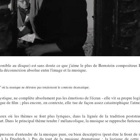
onible au disque) est sans doute ce que j'aime le plus de Bernstein compositeur. E
r la déconnexion absolue entre l'image et la musique.
" où la musique ne détruise pas totalement le contexte dramatique.
stique, ne complète absolument pas les émotions de l'écran - elle vit sa propre log
ue de film ; plus encore, en contexte, elle tue de façon assez catastrophique l'atm
eux où les thèmes se font plus lyriques, dans la lignée de la tradition poststr
t. Dans le principal thème tendre / mélancolique, la musique se rapproche furieus
mpression d'entendre de la musique pure, ou bien descriptive (peut-être le front de 
 à la Friedrich...). Pas du tout de la musique dramatique : la logique de cette 