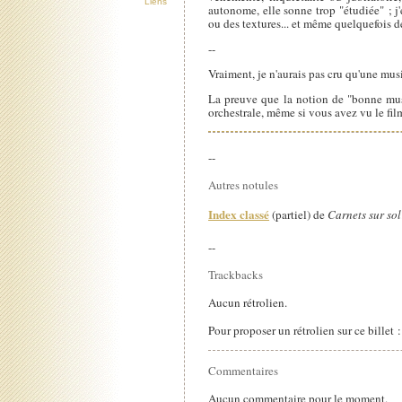
Liens
autonome, elle sonne trop "étudiée" ; j'e
ou des textures... et même quelquefois 
--
Vraiment, je n'aurais pas cru qu'une mus
La preuve que la notion de "bonne musi
orchestrale, même si vous avez vu le fil
--
Autres notules
Index classé
(partiel) de
Carnets sur sol
--
Trackbacks
Aucun rétrolien.
Pour proposer un rétrolien sur ce billet 
Commentaires
Aucun commentaire pour le moment.