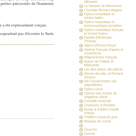
allemand
 petites préciosités de l'harmonie
Le Vampire de Marschner
L'horrible Richard Wagner
Opéra romantique et
vériste italien
Opéra romantique et
lle a été expressément conçue.
postromantique européen
Opéra romantique français
cependant pas d'écouter la Suite
et Grand Opéra
Hamlet d'Ambroise
Thomas
Sigurd d'Ernest Reyer
Opéras français d'après le
romantisme
Wagnérismes français
Autour de Pelléas et
Mélisande
Les plus beaux décadents
Vienne décade, et Richard
Strauss
Die Gezeichneten (les
stigmatisés)
Opéra russe
Opéras des écoles du
vingtième siècle
Comédie musicale
Chansons & Rondels
Kunqu & théâtre chanté
chinois
Théâtre (musical) grec
Musique de scène
_
Oeuvres
Genres