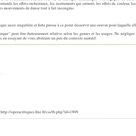
ntends les effets orchestraux, les instruments qui entrent, les effets de couleur, les
des mouvements de danse tout à fait incongrus.
ique aussi singulière et forte puisse à ce point desservir une oeuvre pour laquelle e
que" peut être furieusement relative selon les genres et les usages. Ne négligez 
m, en essayant de vous abstraire un peu du contexte narratif.
.
: http://operacritiques.free.fr/css/tb.php?id=1909