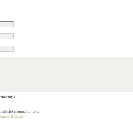
Wranitzky ?
 affiché comme du texte.
yntaxe BBcode
.