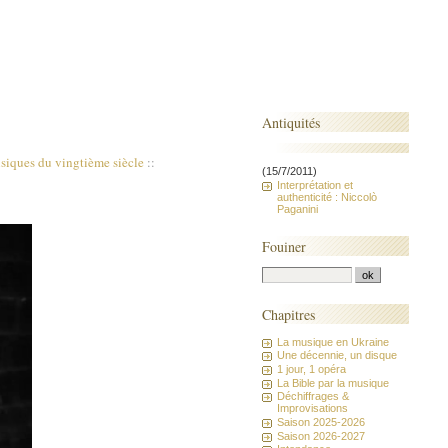
Antiquités
iques du vingtième siècle
::
(15/7/2011)
Interprétation et
authenticité : Niccolò
Paganini
Fouiner
Chapitres
La musique en Ukraine
Une décennie, un disque
1 jour, 1 opéra
La Bible par la musique
Déchiffrages &
Improvisations
Saison 2025-2026
Saison 2026-2027