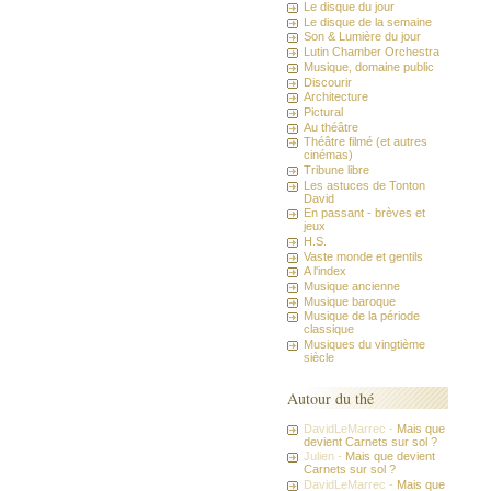
Le disque du jour
Le disque de la semaine
Son & Lumière du jour
Lutin Chamber Orchestra
Musique, domaine public
Discourir
Architecture
Pictural
Au théâtre
Théâtre filmé (et autres
cinémas)
Tribune libre
Les astuces de Tonton
David
En passant - brèves et
jeux
H.S.
Vaste monde et gentils
A l'index
Musique ancienne
Musique baroque
Musique de la période
classique
Musiques du vingtième
siècle
Autour du thé
DavidLeMarrec -
Mais que
devient Carnets sur sol ?
Julien -
Mais que devient
Carnets sur sol ?
DavidLeMarrec -
Mais que