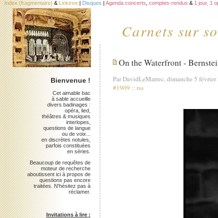
Index (fragmentaire)
&
Linktree
|
Disques
|
Agenda concerts
,
comptes-rendus
&
1 jour, 1 
Carnets sur so
On the Waterfront - Bernstein
Par DavidLeMarrec, dimanche 5 février
Bienvenue !
#1909
::
rss
Cet aimable bac
à sable accueille
divers badinages :
opéra, lied,
théâtres & musiques
interlopes,
questions de langue
ou de voix...
en discrètes notules,
parfois constituées
en séries.
Beaucoup de requêtes de
moteur de recherche
aboutissent ici à propos de
questions pas encore
traitées. N'hésitez pas à
réclamer.
Invitations à lire :