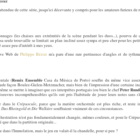
dieux
attendue de cette série, jusqu'ici décevante y compris pour les amateurs furieux de
onnages (les chaises aux extrémités de la scène pendant les duos...), pourvu de c
 sa seule trouvaille se limitait au plan incliné assez sympa et peu cher pour les petit
é assez peu d'intérêt à mes yeux.
 Live Web de
Philippe Béziat
m'a paru d'une rare pertinence d'angles et de rythm
Remix Ensemble
ntale (
Casa da Música de Porto) souffre du même vice assez 
itude façon Boulez-Gielen-Metzmacher, mais bien de l'impression d'une certaine ind
Peter Rund
ême se mettre à imaginer que ces interprètes portugais (ou bien le chef
euvres incompréhensibles qu'ils ont pris l'habitude de jouer leurs notes sans s'in
e dans le
Crépuscule
, parce que la matière orchestrale est plus riche, et reste 
e
Das Rheingold
et
Die Walküre
souffraient vraiment de ces circonstances.
hestration n'est pas fondamentalement changée, mêmes couleurs, et pour le Crépus
 que dans la partition originale...
e dans l'Immolation, mais le jeu en valait-il la chandelle, pour si peu ?