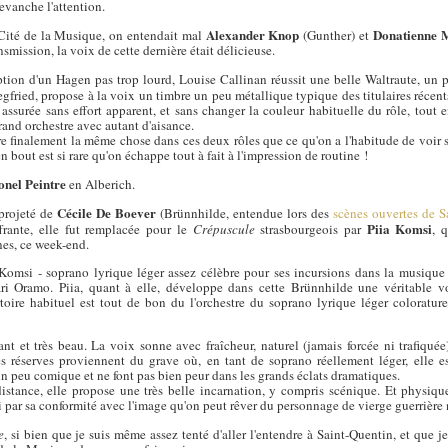
revanche l'attention.
Alexander Knop
Donatienne 
a Cité de la Musique, on entendait mal
(Gunther) et
nsmission, la voix de cette dernière était délicieuse.
ption d'un Hagen pas trop lourd, Louise Callinan réussit une belle Waltraute, un pe
iegfried, propose à la voix un timbre un peu métallique typique des titulaires récent
st assurée sans effort apparent, et sans changer la couleur habituelle du rôle, tout
rand orchestre avec autant d'aisance.
dre finalement la même chose dans ces deux rôles que ce qu'on a l'habitude de voir 
n bout est si rare qu'on échappe tout à fait à l'impression de routine !
onel Peintre
en Alberich.
Cécile De Boever
projeté de
(Brünnhilde, entendue lors des
scènes ouvertes de S
Piia Komsi
ffrante, elle fut remplacée pour le
Crépuscule
strasbourgeois par
, 
nes, ce week-end.
 Komsi - soprano lyrique léger assez célèbre pour ses incursions dans la musiqu
i Oramo. Piia, quant à elle, développe dans cette Brünnhilde une véritable vo
toire habituel est tout de bon du l'orchestre du soprano lyrique léger colorature
ssant et très beau. La voix sonne avec fraîcheur, naturel (jamais forcée ni trafiqué
ules réserves proviennent du grave où, en tant de soprano réellement léger, elle es
 un peu comique et ne font pas bien peur dans les grands éclats dramatiques.
istance, elle propose une très belle incarnation, y compris scénique. Et physiqu
i par sa conformité avec l'image qu'on peut rêver du personnage de vierge guerrière
e
, si bien que je suis même assez tenté d'aller l'entendre à Saint-Quentin, et qu