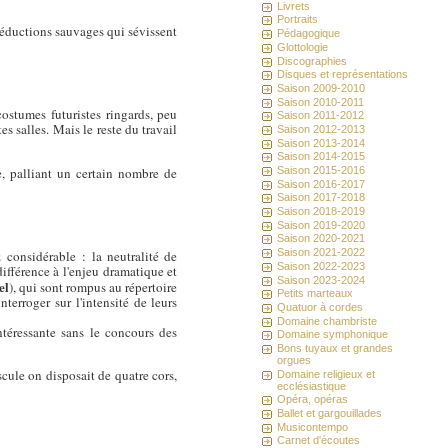
Livrets
Portraits
 réductions sauvages qui sévissent
Pédagogique
Glottologie
Discographies
Disques et représentations
Saison 2009-2010
Saison 2010-2011
ostumes futuristes ringards, peu
Saison 2011-2012
es salles. Mais le reste du travail
Saison 2012-2013
Saison 2013-2014
Saison 2014-2015
e, palliant un certain nombre de
Saison 2015-2016
Saison 2016-2017
Saison 2017-2018
Saison 2018-2019
Saison 2019-2020
Saison 2020-2021
Saison 2021-2022
considérable : la neutralité de
Saison 2022-2023
ifférence à l'enjeu dramatique et
Saison 2023-2024
el
), qui sont rompus au répertoire
Petits marteaux
terroger sur l'intensité de leurs
Quatuor à cordes
Domaine chambriste
intéressante sans le concours des
Domaine symphonique
Bons tuyaux et grandes
orgues
cule on disposait de quatre cors,
Domaine religieux et
ecclésiastique
Opéra, opéras
Ballet et gargouillades
Musicontempo
Carnet d'écoutes