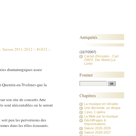
Antiquités
-
Saison 2011-2012
::
#1832
::
(11/7/2007)
Carnet d'écoutes - Carl
ORFF, Der Mond (La
Lune)
extes dramaturgiques assez
Fouiner
nt-Quentin-en-Yvelines que la
Chapitres
 sur son site de concerts Arte
La musique en Ukraine
ets sont réécoutables ou le seront
Une décennie, un disque
1 jour, 1 opéra
La Bible par la musique
 soit peu les perversions des
Déchiffrages &
Improvisations
lumes dans les rôles écrasants.
Saison 2025-2026
Saison 2026-2027