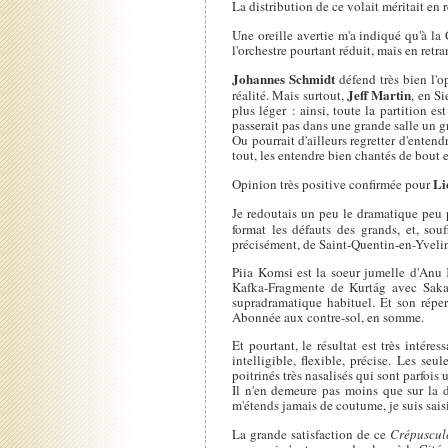
La distribution de ce volait méritait en 
Une oreille avertie m'a indiqué qu'à l
l'orchestre pourtant réduit, mais en retra
Johannes Schmidt
défend très bien l'o
Jeff Martin
réalité. Mais surtout,
, en S
plus léger : ainsi, toute la partition e
passerait pas dans une grande salle un g
Ou pourrait d'ailleurs regretter d'enten
tout, les entendre bien chantés de bout e
Li
Opinion très positive confirmée pour
Je redoutais un peu le dramatique peu 
format les défauts des grands, et, sou
précisément, de Saint-Quentin-en-Yveli
Piia Komsi est la soeur jumelle d'Anu
Kafka-Fragmente de Kurtág avec Sakar
supradramatique habituel. Et son réper
Abonnée aux contre-sol, en somme.
Et pourtant, le résultat est très intére
intelligible, flexible, précise. Les se
poitrinés très nasalisés qui sont parfois
Il n'en demeure pas moins que sur la d
m'étends jamais de coutume, je suis sais
La grande satisfaction de ce
Crépuscul