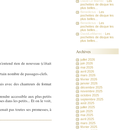
David Le Marrec -
Les
pochettes de disque les
plus belles...
Benedictus -
Les
pochettes de disque les
plus belles...
Benedictus -
Les
pochettes de disque les
plus belles...
DavidLeMarrec -
Les
pochettes de disque les
plus belles...
Archives
juillet 2026
n'entend rien de nouveau (c'était
juin 2026
mai 2026
avril 2026
rtain nombre de passages-clefs.
mars 2026
février 2026
çais avec des chanteurs de format
janvier 2026
décembre 2025
novembre 2025
octobre 2025
rendre accessible aux plus petits
septembre 2025
s dans les petits... Et on le voit,
août 2025
juillet 2025
 tenait pas toutes ses promesses, à
juin 2025
mai 2025
avril 2025
mars 2025
février 2025