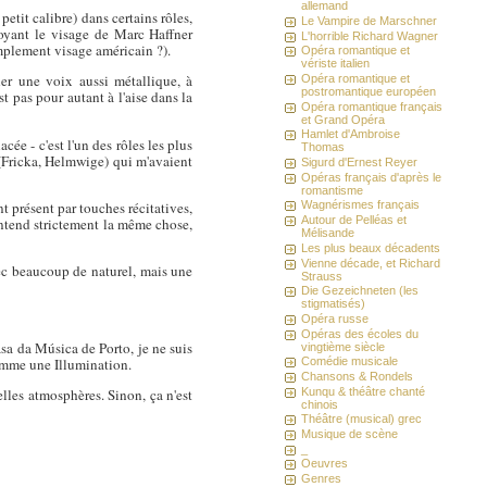
allemand
etit calibre) dans certains rôles,
Le Vampire de Marschner
voyant le visage de Marc Haffner
L'horrible Richard Wagner
implement visage américain ?).
Opéra romantique et
vériste italien
her une voix aussi métallique, à
Opéra romantique et
postromantique européen
st pas pour autant à l'aise dans la
Opéra romantique français
et Grand Opéra
Hamlet d'Ambroise
ée - c'est l'un des rôles les plus
Thomas
 (Fricka, Helmwige) qui m'avaient
Sigurd d'Ernest Reyer
Opéras français d'après le
romantisme
t présent par touches récitatives,
Wagnérismes français
Autour de Pelléas et
ntend strictement la même chose,
Mélisande
Les plus beaux décadents
Vienne décade, et Richard
avec beaucoup de naturel, mais une
Strauss
Die Gezeichneten (les
stigmatisés)
Opéra russe
Opéras des écoles du
sa da Música de Porto, je ne suis
vingtième siècle
comme une Illumination.
Comédie musicale
Chansons & Rondels
Kunqu & théâtre chanté
elles atmosphères. Sinon, ça n'est
chinois
Théâtre (musical) grec
Musique de scène
_
Oeuvres
Genres