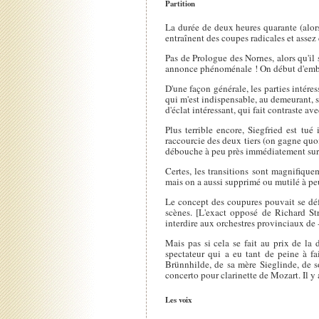
Partition
La durée de deux heures quarante (alors 
entraînent des coupes radicales et assez 
Pas de Prologue des Nornes, alors qu'il 
annonce phénoménale ! On début d'emblé
D'une façon générale, les parties intér
qui m'est indispensable, au demeurant, 
d'éclat intéressant, qui fait contraste ave
Plus terrible encore, Siegfried est tu
raccourcie des deux tiers (on gagne quoi
débouche à peu près immédiatement sur
Certes, les transitions sont magnifique
mais on a aussi supprimé ou mutilé à peu 
Le concept des coupures pouvait se défe
scènes. [L'exact opposé de Richard St
interdire aux orchestres provinciaux de 
Mais pas si cela se fait au prix de la 
spectateur qui a eu tant de peine à fa
Brünnhilde, de sa mère Sieglinde, de so
concerto pour clarinette de Mozart. Il y 
Les voix