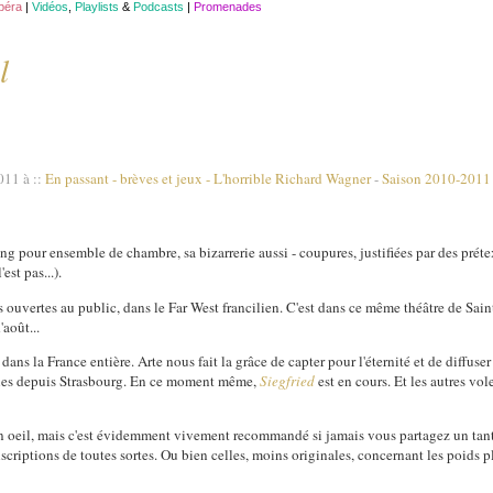
opéra
|
Vidéos
,
Playlists
&
Podcasts
|
Promenades
l
2011 à
::
En passant - brèves et jeux
-
L'horrible Richard Wagner
-
Saison 2010-2011
ing pour ensemble de chambre, sa bizarrerie aussi - coupures, justifiées par des prét
est pas...).
s ouvertes au public, dans le Far West francilien. C'est dans ce même théâtre de Sai
'août...
ans la France entière. Arte nous fait la grâce de capter pour l'éternité et de diffuser
cles depuis Strasbourg. En ce moment même,
Siegfried
est en cours. Et les autres vol
 un oeil, mais c'est évidemment vivement recommandé si jamais vous partagez un tant
nscriptions de toutes sortes. Ou bien celles, moins originales, concernant les poids p