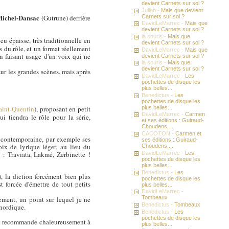
devient Carnets sur sol ?
Julien -
Mais que devient
Michel-Dansac
Carnets sur sol ?
(Gutrune) derrière
DavidLeMarrec -
Mais que
devient Carnets sur sol ?
la souris -
Mais que
u épaisse, très traditionnelle en
devient Carnets sur sol ?
s du rôle, et un format réellement
DavidLeMarrec -
Mais que
 en faisant usage d'un voix qui ne
devient Carnets sur sol ?
la souris -
Mais que
devient Carnets sur sol ?
sur les grandes scènes, mais après
DavidLeMarrec -
Les
pochettes de disque les
plus belles...
Benedictus -
Les
pochettes de disque les
plus belles...
aint-Quentin
), proposant en petit
DavidLeMarrec -
Carmen
qui tiendra le rôle pour la série,
et ses éditions : Guiraud-
Choudens,...
CACOTON -
Carmen et
e contemporaine, par exemple ses
ses éditions : Guiraud-
ix de lyrique léger, au lieu du
Choudens,...
DavidLeMarrec -
Les
 : Traviata, Lakmé, Zerbinette !
pochettes de disque les
plus belles...
Benedictus -
Les
e), la diction forcément bien plus
pochettes de disque les
t forcée d'émettre de tout petits
plus belles...
DavidLeMarrec -
Tombeaux
ement, un point sur lequel je ne
Benedictus -
Tombeaux
 nordique.
Benedictus -
Les
pochettes de disque les
e je recommande chaleureusement à
plus belles...