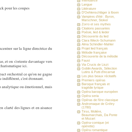
Intendance
Langue
ck pour les coupes
Littérature
D'Oehlenschläger à Ibsen
Vampires d'été : Byron,
Marschner, Stoker
Zorro et ses mythes
Citations passantes
Poésie, lied & lieder
Découverte du lied
Clara Wieck-Schumann
Alma Schindler-Mahler
entrer sur la ligne directrice du
Projet lied français
Mélodie française
Découverte de la mélodie
ue, et on s'oriente davantage vers
Faust
Via Crucis de Liszt
charismatique ici.
Goblin Awards, Sélection
Lutins & Putti d'incarnat
impact orchestral ce qu'on ne gagne
Les plus beaux récitatifs
 indifférent, c'est étonnant.
Premiers opéras
Baroque français et
u analytique ou émotionnel, mais
tragédie lyrique
Opéra baroque européen
Opéra seria
Opéras de l'ère classique
Andromaque de Grétry
n clarté des lignes et en aisance
(1780)
Tirso, Molière,
Beaumarchais, Da Ponte
et Mozart
Opéra-comique (et
opérette)
Opéra romantique