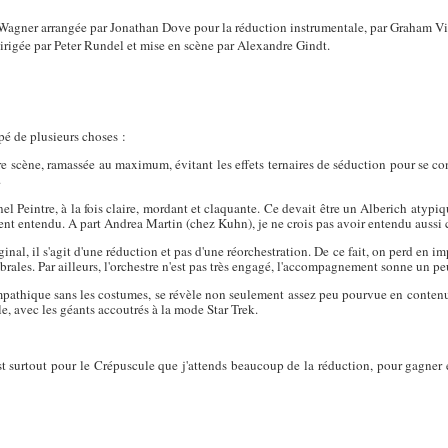
agner arrangée par Jonathan Dove pour la réduction instrumentale, par Graham Vi
rigée par Peter Rundel et mise en scène par Alexandre Gindt.
ppé de plusieurs choses :
 scène, ramassée au maximum, évitant les effets ternaires de séduction pour se conc
.
l Peintre, à la fois claire, mordant et claquante. Ce devait être un Alberich atypiq
ent entendu. A part Andrea Martin (chez Kuhn), je ne crois pas avoir entendu aussi 
ginal, il s'agit d'une réduction et pas d'une réorchestration. De ce fait, on perd en 
rales. Par ailleurs, l'orchestre n'est pas très engagé, l'accompagnement sonne un peu
pathique sans les costumes, se révèle non seulement assez peu pourvue en conten
, avec les géants accoutrés à la mode Star Trek.
st surtout pour le Crépuscule que j'attends beaucoup de la réduction, pour gagner e