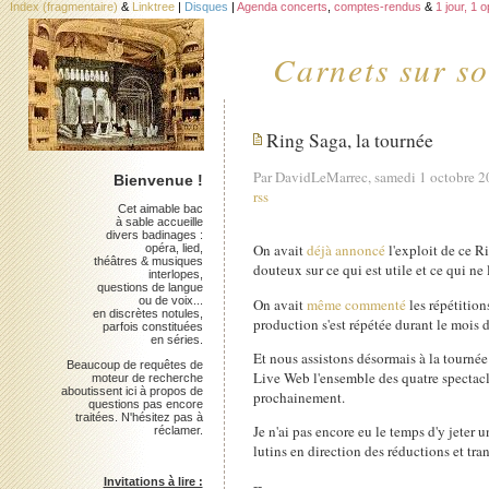
Index (fragmentaire)
&
Linktree
|
Disques
|
Agenda concerts
,
comptes-rendus
&
1 jour, 1 
Carnets sur so
Ring Saga, la tournée
Par DavidLeMarrec, samedi 1 octobre 
Bienvenue !
rss
Cet aimable bac
à sable accueille
divers badinages :
On avait
déjà annoncé
l'exploit de ce R
opéra, lied,
théâtres & musiques
douteux sur ce qui est utile et ce qui ne l'
interlopes,
questions de langue
ou de voix...
On avait
même commenté
les répétition
en discrètes notules,
production s'est répétée durant le mois d
parfois constituées
en séries.
Et nous assistons désormais à la tournée d
Beaucoup de requêtes de
Live Web l'ensemble des quatre specta
moteur de recherche
aboutissent ici à propos de
prochainement.
questions pas encore
traitées. N'hésitez pas à
Je n'ai pas encore eu le temps d'y jeter
réclamer.
lutins en direction des réductions et tra
--
Invitations à lire :