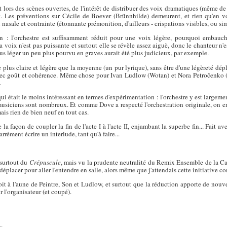
t lors des scènes ouvertes, de l'intérêt de distribuer des voix dramatiques (même de p
it. Les préventions sur Cécile de Boever (Brünnhilde) demeurent, et rien qu'en 
nasale et contrainte (étonnante prémonition, d'ailleurs - crispations visibles, ou s
on : l'orchestre est suffisamment réduit pour une voix légère, pourquoi embauc
a voix n'est pas puissante et surtout elle se révèle assez aiguë, donc le chanteur n'e
us léger un peu plus pourvu en graves aurait été plus judicieux, par exemple.
plus claire et légère que la moyenne (un pur lyrique), sans être d'une légèreté déplac
ait avec goût et cohérence. Même chose pour Ivan Ludlow (Wotan) et Nora Petročenko
.
ui était le moins intéressant en termes d'expérimentation : l'orchestre y est largemen
musiciens sont nombreux. Et comme Dove a respecté l'orchestration originale, on e
ais rien de bien neuf en tout cas.
la façon de coupler la fin de l'acte I à l'acte II, enjambant la superbe fin... Fait 
arrément écrire un interlude, tant qu'à faire...
surtout du
Crépuscule
, mais vu la prudente neutralité du Remix Ensemble de la Ca
déplacer pour aller l'entendre en salle, alors même que j'attendais cette initiative 
soit à l'aune de Peintre, Son et Ludlow, et surtout que la réduction apporte de nouv
 l'organisateur (et coupé).