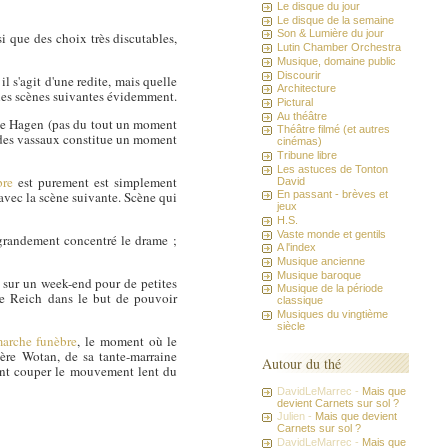
Le disque du jour
Le disque de la semaine
Son & Lumière du jour
i que des choix très discutables,
Lutin Chamber Orchestra
Musique, domaine public
Discourir
l s'agit d'une redite, mais quelle
Architecture
les scènes suivantes évidemment.
Pictural
Au théâtre
l de Hagen (pas du tout un moment
Théâtre filmé (et autres
e des vassaux constitue un moment
cinémas)
Tribune libre
Les astuces de Tonton
bre
est purement est simplement
David
 avec la scène suivante. Scène qui
En passant - brèves et
jeux
H.S.
Vaste monde et gentils
a grandement concentré le drame ;
A l'index
Musique ancienne
Musique baroque
g sur un week-end pour de petites
Musique de la période
ème Reich dans le but de pouvoir
classique
Musiques du vingtième
siècle
arche funèbre
, le moment où le
père Wotan, de sa tante-marraine
Autour du thé
utant couper le mouvement lent du
DavidLeMarrec -
Mais que
devient Carnets sur sol ?
Julien -
Mais que devient
Carnets sur sol ?
DavidLeMarrec -
Mais que