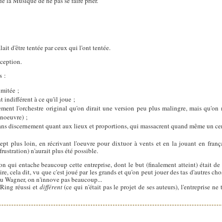
de la Musique de ne pas se faire prier.
lait d'être tentée par ceux qui l'ont tentée.
éception.
s :
imitée ;
t indifférent à ce qu'il joue ;
lement l'orchestre original qu'on dirait une version peu plus malingre, mais qu'on 
anoeuvre) ;
sans discernement quant aux lieux et proportions, qui massacrent quand même un ce
ncept plus loin, en récrivant l'oeuvre pour dixtuor à vents et en la jouant en fran
rustration) n'aurait plus été possible.
n qui entache beaucoup cette entreprise, dont le but (finalement atteint) était de 
e, cela dit, vu que c'est joué par les grands et qu'on peut jouer des tas d'autres chose
s du Wagner, on n'innove pas beaucoup...
 Ring réussi et
différent
(ce qui n'était pas le projet de ses auteurs), l'entreprise ne