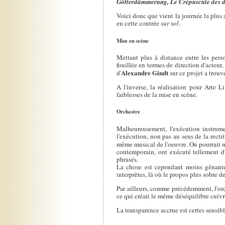
Götterdämmerung, Le Crépuscule des 
Voici donc que vient la journée la plus 
en cette contrée
sur sol
.
Mise en scène
Mettant plus à distance entre les pers
fouillée en termes de direction d'acteur,
Alexandre Gindt
d'
sur ce projet a trouv
A l'inverse, la réalisation pour Arte
faiblesses de la mise en scène.
Orchestre
Malheureusement, l'exécution instrume
l'exécution, non pas au sens de la rect
même musical de l'oeuvre. On pourrait m
contemporain, ont exécuté tellement d'o
phrasés.
La chose est cependant moins gênant
interprètes, là où le propos plus sobre d
Par ailleurs, comme précédemment, l'orc
ce qui créait le même déséquilibre cuivré
La transparence accrue est certes sensibl