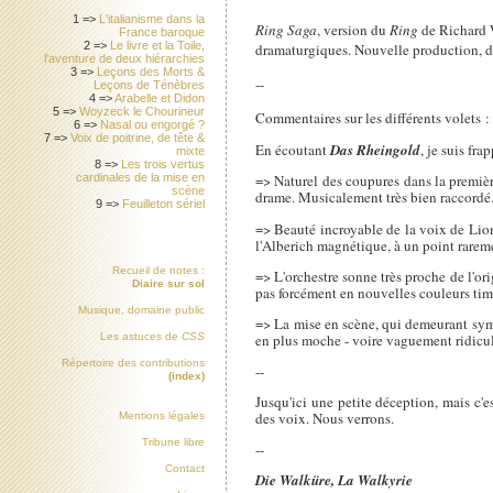
1 =>
L'italianisme dans la
Ring Saga
, version du
Ring
de Richard W
France baroque
2 =>
Le livre et la Toile,
dramaturgiques. Nouvelle production, di
l'aventure de deux hiérarchies
3 =>
Leçons des Morts &
--
Leçons de Ténèbres
4 =>
Arabelle et Didon
5 =>
Woyzeck le Chourineur
Commentaires sur les différents volets :
6 =>
Nasal ou engorgé ?
7 =>
Voix de poitrine, de tête &
En écoutant
Das Rheingold
, je suis fra
mixte
8 =>
Les trois vertus
cardinales de la mise en
=> Naturel des coupures dans la première
scène
drame. Musicalement très bien raccordé
9 =>
Feuilleton sériel
=> Beauté incroyable de la voix de Lione
l'Alberich magnétique, à un point rarem
Recueil de notes :
=> L'orchestre sonne très proche de l'ori
Diaire sur sol
pas forcément en nouvelles couleurs timb
Musique, domaine public
=> La mise en scène, qui demeurant sym
en plus moche - voire vaguement ridicule
Les astuces de
CSS
Répertoire des contributions
--
(index)
Jusqu'ici une petite déception, mais c'e
des voix. Nous verrons.
Mentions légales
Tribune libre
--
Contact
Die Walküre, La Walkyrie