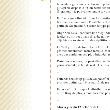
Liens
Je m'interroge, comme je l'avais déjà fai
puisqu'on dispose d'un orchestre rédu
(Siegmund), je pouvais entendre sa voix 
Haffner symbolise très bien la questi
l'émission aussi lourd ? Parallèlement, l
partie de Siegmund. Un ténor de type pl
Jihye Son est au contraire une Sieglinde 
faciles à distribuer, mais il l'a été f
déjà bien convaincu lors des répétitions
La Walkyrie est de toute façon le volet q
pas très envahissant même lorsque les 
avec des cordes un peu plus étriquées, m
Parmi les coupures, on peut s'étonner de 
pause n'aurait pas fait de mal. Ou alors c
--
J'attends beaucoup plus de
Siegfried
et 
plus très optimiste, même pas sûr de me 
Encore eût-il fallu que la distribution 
qu'un Ring de plus, à moindres frais pour
--
Mise à jour du 12 octobre 2011 :