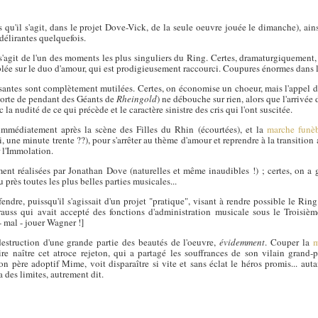
qu'il s'agit, dans le projet Dove-Vick, de la seule oeuvre jouée le dimanche), ains
délirantes quelquefois.
s'agit de l'un des moments les plus singuliers du Ring. Certes, dramaturgiquement, i
e sur le duo d'amour, qui est prodigieusement raccourci. Coupures énormes dans 
essantes sont complètement mutilées. Certes, on économise un choeur, mais l'appe
sorte de pendant des Géants de
Rheingold
) ne débouche sur rien, alors que l'arrivé
c la nudité de ce qui précède et le caractère sinistre des cris qui l'ont suscitée.
é immédiatement après la scène des Filles du Rhin (écourtées), et la
marche funè
, une minute trente ??), pour s'arrêter au thème d'amour et reprendre à la transition
 l'Immolation.
ment réalisées par Jonathan Dove (naturelles et même inaudibles !) ; certes, on 
près toutes les plus belles parties musicales...
ndre, puissqu'il s'agissait d'un projet "pratique", visant à rendre possible le Rin
rauss qui avait accepté des fonctions d'administration musicale sous le Troisi
- mal - jouer Wagner !]
destruction d'une grande partie des beautés de l'oeuvre,
évidemment
. Couper la
m
ire naître cet atroce rejeton, qui a partagé les souffrances de son vilain grand-
n père adoptif Mime, voit disparaître si vite et sans éclat le héros promis... a
a des limites, autrement dit.