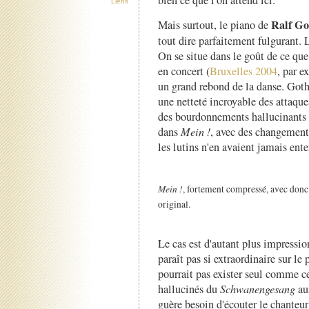
bien ce que l'on attend ici.
Liens
Ralf Go
Mais surtout, le piano de
tout dire parfaitement fulgurant. L
On se situe dans le goût de ce q
en concert (
Bruxelles 2004
, par e
un grand rebond de la danse. Goth
une netteté incroyable des attaques
des bourdonnements hallucinants 
dans
Mein !
, avec des changement
les lutins n'en avaient jamais en
Mein !
, fortement compressé, avec donc
original.
Le cas est d'autant plus impressi
paraît pas si extraordinaire sur le
pourrait pas exister seul comme c
hallucinés du
Schwanengesang
aus
guère besoin d'écouter le chanteur