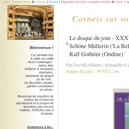
Index (fragmentaire)
&
Linktree
|
Disques
|
Agenda concerts
,
comptes-rendus
&
1 jour, 1 
Carnets sur so
Le disque du jour - XX
Schöne Müllerin ('La Bel
Bienvenue !
Ralf Gothóni (Ondine)
Cet aimable bac
à sable accueille
divers badinages :
Par DavidLeMarrec, dimanche 6 
opéra, lied,
théâtres & musiques
disque du jour
::
#1552
::
rss
interlopes,
questions de langue
ou de voix...
en discrètes notules,
parfois constituées
en séries.
Beaucoup de requêtes de
moteur de recherche
aboutissent ici à propos de
questions pas encore
traitées. N'hésitez pas à
réclamer.
Invitations à lire :