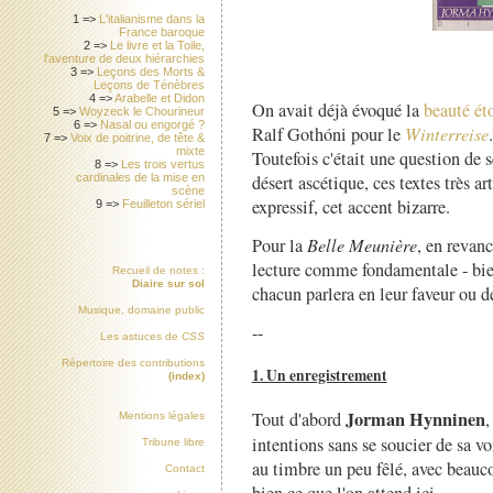
1 =>
L'italianisme dans la
France baroque
2 =>
Le livre et la Toile,
l'aventure de deux hiérarchies
3 =>
Leçons des Morts &
Leçons de Ténèbres
4 =>
Arabelle et Didon
On avait déjà évoqué la
beauté ét
5 =>
Woyzeck le Chourineur
6 =>
Nasal ou engorgé ?
Ralf Gothóni pour le
Winterreise
.
7 =>
Voix de poitrine, de tête &
mixte
Toutefois c'était une question de s
8 =>
Les trois vertus
désert ascétique, ces textes très a
cardinales de la mise en
scène
expressif, cet accent bizarre.
9 =>
Feuilleton sériel
Pour la
Belle Meunière
, en revan
lecture comme fondamentale - bie
Recueil de notes :
Diaire sur sol
chacun parlera en leur faveur ou d
Musique, domaine public
--
Les astuces de
CSS
Répertoire des contributions
1. Un enregistrement
(index)
Jorman Hynninen
Tout d'abord
,
Mentions légales
intentions sans se soucier de sa vo
Tribune libre
au timbre un peu fêlé, avec beauco
Contact