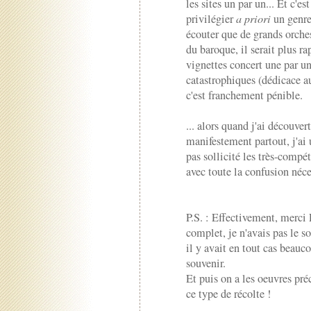
les sites un par un... Et c'e
privilégier
a priori
un genre 
écouter que de grands orches
du baroque, il serait plus ra
vignettes concert une par une
catastrophiques (dédicace 
c'est franchement pénible.
... alors quand j'ai découvert
manifestement partout, j'ai 
pas sollicité les très-compé
avec toute la confusion néce
P.S. : Effectivement, merci 
complet, je n'avais pas le so
il y avait en tout cas beauc
souvenir.
Et puis on a les oeuvres préc
ce type de récolte !