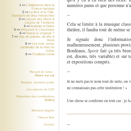
numéros parus et que personne n'a
1 =>
L'italianisme dans la
France baroque
2 =>
Le livre et la Toile,
--
l'aventure de deux hiérarchies
3 =>
Leçons des Morts &
Leçons de Ténèbres
Cela se limite à la musique class
4 =>
Arabelle et Didon
théâtre, il faudra tout de même se 
5 =>
Woyzeck le Chourineur
6 =>
Nasal ou engorgé ?
7 =>
Voix de poitrine, de tête &
Je signale donc l'informatio
mixte
malheureusement, plusieurs provi
8 =>
Les trois vertus
cardinales de la mise en
Bordeaux,
Spirit
fait ça très bie
scène
9 =>
Feuilleton sériel
est, disons, très variable) et sur 
et expositions compris.
--
Recueil de notes :
Diaire sur sol
Je ne mets pas le nom tout de suite, on 
Musique, domaine public
ne connaissais pas cette institution ! »
Les astuces de
CSS
Répertoire des contributions
h
Une chose se confirme en tout cas : je
(index)
Mentions légales
Tribune libre
--
Contact