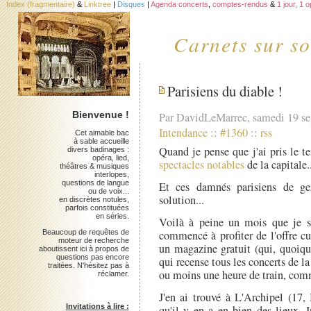
Index (fragmentaire)
&
Linktree
|
Disques
|
Agenda concerts
,
comptes-rendus
&
1 jour, 1 
Carnets sur so
Parisiens du diable !
Bienvenue !
Par DavidLeMarrec, samedi 19 s
Intendance
::
#1360
::
rss
Cet aimable bac
à sable accueille
Quand je pense que j'ai pris le 
divers badinages :
opéra, lied,
spectacles notables
de la capitale..
théâtres & musiques
interlopes,
questions de langue
Et ces damnés parisiens de ge
ou de voix...
solution...
en discrètes notules,
parfois constituées
en séries.
Voilà à peine un mois que je su
Beaucoup de requêtes de
commencé à profiter de l'offre cul
moteur de recherche
un magazine gratuit (qui, quoiqu
aboutissent ici à propos de
questions pas encore
qui recense tous les concerts de la
traitées. N'hésitez pas à
ou moins une heure de train, co
réclamer.
J'en ai trouvé à L'Archipel (17,
Invitations à lire :
qu'il y en a en bien des lieux. 