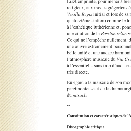
Liszt emprunte, pour mener à bien
religieux, aux modes grégoriens (c
Vexilla Regis
initial et lors de sa 
quatorzième station) comme le font
à l’esthétique luthérienne et, po
une citation de la
Passion selon s
Ce qui ne l’empêche nullement, d
une œuvre extrêmement personnelle
belle unité et une audace harmoni
l’atmosphère musicale du
Via Cru
à l’essentiel – sans trop d’audace
très directe.
Eu égard à la niaiserie de son mod
parcimonieuse et de la dramatur
du
miracle
.
--
Constitution et caractéristiques de l
Discographie critique