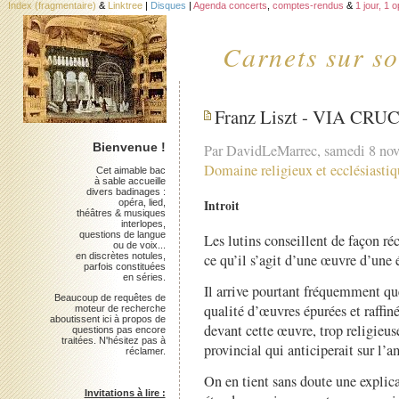
Index (fragmentaire)
&
Linktree
|
Disques
|
Agenda concerts
,
comptes-rendus
&
1 jour, 1 
Carnets sur so
Franz Liszt - VIA CRUCIS
Bienvenue !
Par DavidLeMarrec, samedi 8 no
Domaine religieux et ecclésiastiq
Cet aimable bac
à sable accueille
divers badinages :
Introit
opéra, lied,
théâtres & musiques
interlopes,
questions de langue
Les lutins conseillent de façon ré
ou de voix...
en discrètes notules,
ce qu’il s’agit d’une œuvre d’une 
parfois constituées
en séries.
Il arrive pourtant fréquemment que 
Beaucoup de requêtes de
qualité d’œuvres épurées et raffi
moteur de recherche
aboutissent ici à propos de
devant cette œuvre, trop religieus
questions pas encore
traitées. N'hésitez pas à
provincial qui anticiperait sur l’
réclamer.
On en tient sans doute une explica
Invitations à lire :