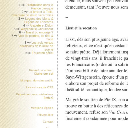
étendue, mais souvent peu convai
1 =>
L'italianisme dans la
demeurant, tant l’œuvre nous sem
France baroque
2 =>
Le livre et la Toile,
l'aventure de deux hiérarchies
--
3 =>
Leçons des Morts &
Leçons de Ténèbres
4 =>
Arabelle et Didon
Liszt et la vocation
5 =>
Woyzeck le Chourineur
6 =>
Nasal ou engorgé ?
7 =>
Voix de poitrine, de tête &
Liszt, dès son plus jeune âge, ava
mixte
8 =>
Les trois vertus
religieux, et ce n’est qu’en cédant
cardinales de la mise en
scène
se faire prêtre. Déjà fortement in
9 =>
Feuilleton sériel
de vingt-trois ans, il franchit le 
les Franciscains (ordre où la sobri
l’impossibilité de faire annuler 
Recueil de notes :
Diaire sur sol
Sayn-Wittgenstein, épouse d’un pri
Musique, domaine public
élabore son projet de réforme de l
Les astuces de
CSS
théâtralité romantique, fondée sur
Répertoire des contributions
(index)
Malgré le soutien de Pie IX, son 
trouve en butte à des réticences de 
Mentions légales
mouvement, refuse son
Via Cruci
Tribune libre
finalement condamnée pour modern
Contact