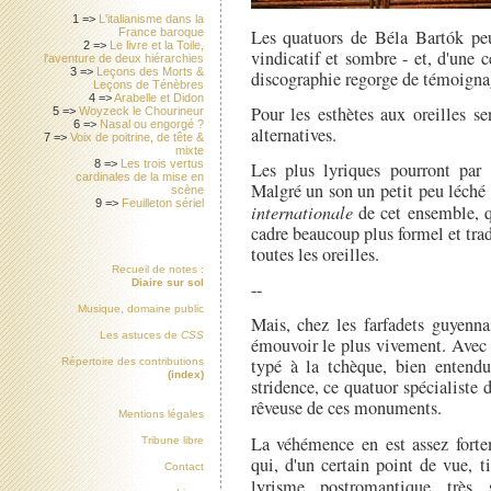
1 =>
L'italianisme dans la
Les quatuors de Béla Bartók peu
France baroque
2 =>
Le livre et la Toile,
vindicatif et sombre - et, d'une c
l'aventure de deux hiérarchies
3 =>
Leçons des Morts &
discographie regorge de témoigna
Leçons de Ténèbres
4 =>
Arabelle et Didon
Pour les esthètes aux oreilles se
5 =>
Woyzeck le Chourineur
6 =>
Nasal ou engorgé ?
alternatives.
7 =>
Voix de poitrine, de tête &
mixte
8 =>
Les trois vertus
Les plus lyriques pourront par
cardinales de la mise en
Malgré un son un petit peu léché et
scène
9 =>
Feuilleton sériel
internationale
de cet ensemble, q
cadre beaucoup plus formel et tra
toutes les oreilles.
Recueil de notes :
Diaire sur sol
--
Musique, domaine public
Mais, chez les farfadets guyenna
Les astuces de
CSS
émouvoir le plus vivement. Avec u
typé à la tchèque, bien entendu)
Répertoire des contributions
(index)
stridence, ce quatuor spécialiste
rêveuse de ces monuments.
Mentions légales
La véhémence en est assez fortem
Tribune libre
qui, d'un certain point de vue, t
Contact
lyrisme postromantique trè