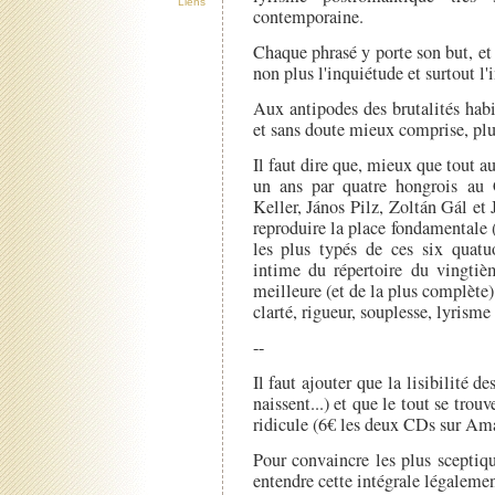
Liens
contemporaine.
Chaque phrasé y porte son but, et 
non plus l'inquiétude et surtout l'
Aux antipodes des brutalités habi
et sans doute mieux comprise, plu
Il faut dire que, mieux que tout au
un ans par quatre hongrois au 
Keller, János Pilz, Zoltán Gál et
reproduire la place fondamentale 
les plus typés de ces six quatuo
intime du répertoire du vingtièm
meilleure (et de la plus complète)
clarté, rigueur, souplesse, lyrisme
--
Il faut ajouter que la lisibilité de
naissent...) et que le tout se tro
ridicule (6€ les deux CDs sur Am
Pour convaincre les plus sceptiq
entendre cette intégrale légaleme