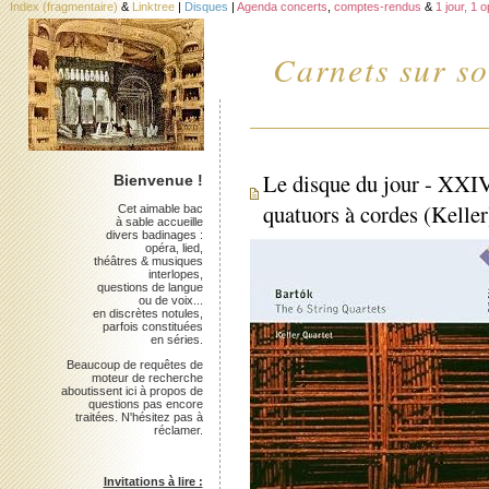
Index (fragmentaire)
&
Linktree
|
Disques
|
Agenda concerts
,
comptes-rendus
&
1 jour, 1 
Carnets sur so
Le disque du jour - XXIV
Bienvenue !
quatuors à cordes (Keller
Cet aimable bac
à sable accueille
divers badinages :
opéra, lied,
théâtres & musiques
interlopes,
questions de langue
ou de voix...
en discrètes notules,
parfois constituées
en séries.
Beaucoup de requêtes de
moteur de recherche
aboutissent ici à propos de
questions pas encore
traitées. N'hésitez pas à
réclamer.
Invitations à lire :