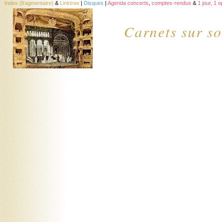
Index (fragmentaire)
&
Linktree
|
Disques
|
Agenda concerts
,
comptes-rendus
&
1 jour, 1 
Carnets sur so