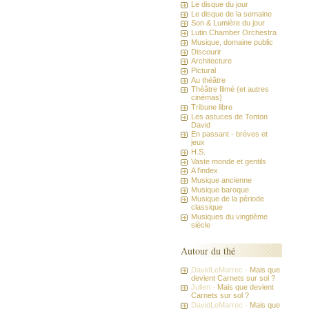
Le disque du jour
Le disque de la semaine
Son & Lumière du jour
Lutin Chamber Orchestra
Musique, domaine public
Discourir
Architecture
Pictural
Au théâtre
Théâtre filmé (et autres
cinémas)
Tribune libre
Les astuces de Tonton
David
En passant - brèves et
jeux
H.S.
Vaste monde et gentils
A l'index
Musique ancienne
Musique baroque
Musique de la période
classique
Musiques du vingtième
siècle
Autour du thé
DavidLeMarrec -
Mais que
devient Carnets sur sol ?
Julien -
Mais que devient
Carnets sur sol ?
DavidLeMarrec -
Mais que