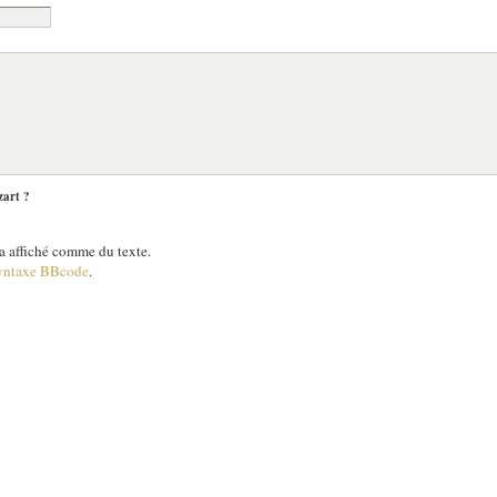
zart ?
 affiché comme du texte.
yntaxe BBcode
.