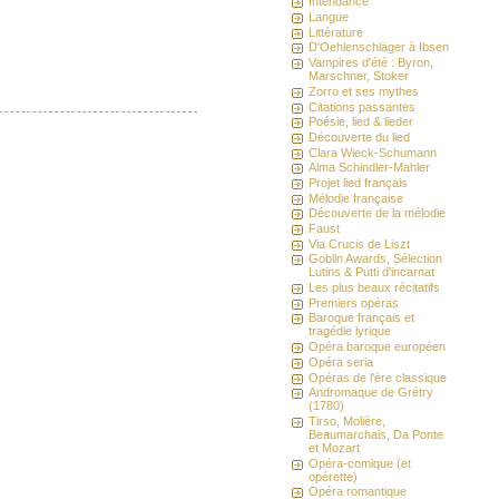
Intendance
Langue
Littérature
D'Oehlenschläger à Ibsen
Vampires d'été : Byron,
Marschner, Stoker
Zorro et ses mythes
Citations passantes
Poésie, lied & lieder
Découverte du lied
Clara Wieck-Schumann
Alma Schindler-Mahler
Projet lied français
Mélodie française
Découverte de la mélodie
Faust
Via Crucis de Liszt
Goblin Awards, Sélection
Lutins & Putti d'incarnat
Les plus beaux récitatifs
Premiers opéras
Baroque français et
tragédie lyrique
Opéra baroque européen
Opéra seria
Opéras de l'ère classique
Andromaque de Grétry
(1780)
Tirso, Molière,
Beaumarchais, Da Ponte
et Mozart
Opéra-comique (et
opérette)
Opéra romantique