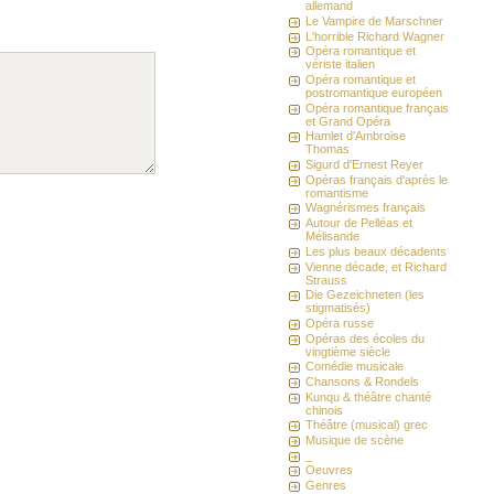
allemand
Le Vampire de Marschner
L'horrible Richard Wagner
Opéra romantique et
vériste italien
Opéra romantique et
postromantique européen
Opéra romantique français
et Grand Opéra
Hamlet d'Ambroise
Thomas
Sigurd d'Ernest Reyer
Opéras français d'après le
romantisme
Wagnérismes français
Autour de Pelléas et
Mélisande
Les plus beaux décadents
Vienne décade, et Richard
Strauss
Die Gezeichneten (les
stigmatisés)
Opéra russe
Opéras des écoles du
vingtième siècle
Comédie musicale
Chansons & Rondels
Kunqu & théâtre chanté
chinois
Théâtre (musical) grec
Musique de scène
_
Oeuvres
Genres