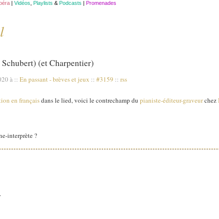
opéra
|
Vidéos
,
Playlists
&
Podcasts
|
Promenades
l
t Schubert) (et Charpentier)
020 à
::
En passant - brèves et jeux
::
#3159
::
rss
ion en français
dans le lied, voici le contrechamp du
pianiste-éditeur-graveur
chez
ne-interprète ?
.