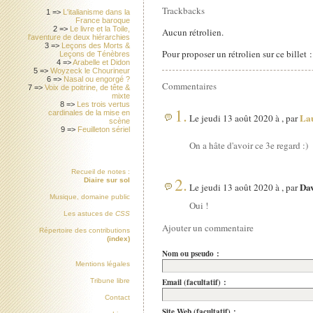
Trackbacks
1 =>
L'italianisme dans la
France baroque
2 =>
Le livre et la Toile,
Aucun rétrolien.
l'aventure de deux hiérarchies
3 =>
Leçons des Morts &
Pour proposer un rétrolien sur ce billet 
Leçons de Ténèbres
4 =>
Arabelle et Didon
5 =>
Woyzeck le Chourineur
6 =>
Nasal ou engorgé ?
Commentaires
7 =>
Voix de poitrine, de tête &
mixte
8 =>
Les trois vertus
1.
cardinales de la mise en
La
Le jeudi 13 août 2020 à , par
scène
9 =>
Feuilleton sériel
On a hâte d'avoir ce 3e regard :)
Recueil de notes :
2.
Diaire sur sol
Da
Le jeudi 13 août 2020 à , par
Musique, domaine public
Oui !
Les astuces de
CSS
Ajouter un commentaire
Répertoire des contributions
(index)
Nom ou pseudo :
Mentions légales
Email (facultatif) :
Tribune libre
Contact
Site Web (facultatif) :