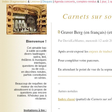
Index (fragmentaire)
&
Linktree
|
Disques
|
Agenda concerts
,
comptes-rendus
&
1 jour, 1 
Carnets sur so
Graver Berg (en français) (e
Par DavidLeMarrec, mercredi 12 août 2
Bienvenue !
Cet aimable bac
Après avoir exposé les
enjeux de traduct
à sable accueille
divers badinages :
opéra, lied,
Pour compléter votre parcours.
théâtres & musiques
interlopes,
questions de langue
En attendant le point de vue de la sopra
ou de voix...
en discrètes notules,
parfois constituées
en séries.
--
Beaucoup de requêtes de
moteur de recherche
aboutissent ici à propos de
Autres notules
questions pas encore
traitées. N'hésitez pas à
Index classé
(partiel) de
Carnets sur sol
réclamer.
--
Invitations à lire :