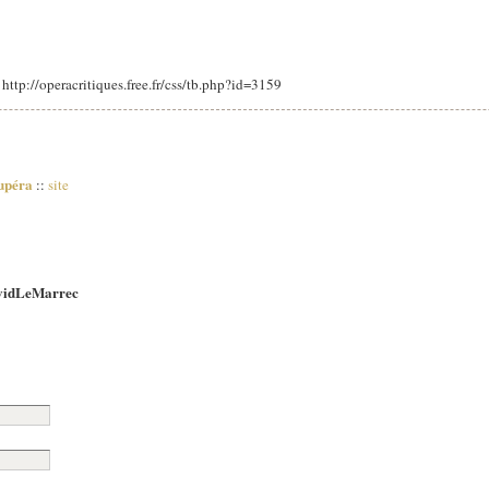
: http://operacritiques.free.fr/css/tb.php?id=3159
upéra
::
site
vidLeMarrec