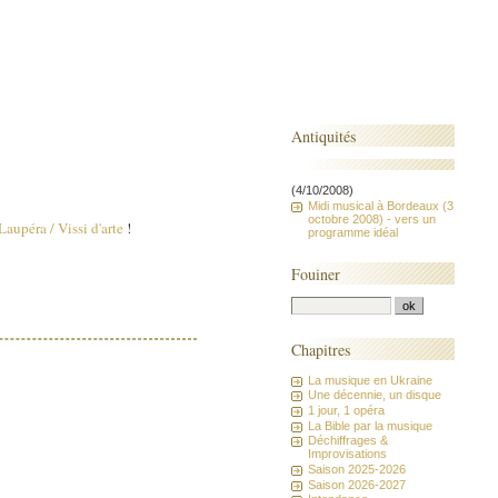
Antiquités
(4/10/2008)
Midi musical à Bordeaux (3
octobre 2008) - vers un
Laupéra / Vissi d'arte
!
programme idéal
Fouiner
Chapitres
La musique en Ukraine
Une décennie, un disque
1 jour, 1 opéra
La Bible par la musique
Déchiffrages &
Improvisations
Saison 2025-2026
Saison 2026-2027