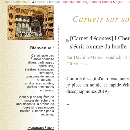
Index (fragmentaire)
&
Linktree
|
Disques
|
Agenda concerts
,
comptes-rendus
&
1 jour, 1 
Carnets sur so
[Carnet d'écoutes] I Che
s'écrit comme du bouffe
Bienvenue !
Cet aimable bac
Par DavidLeMarrec, vendredi 12 
à sable accueille
#3086
::
rss
divers badinages :
opéra, lied,
théâtres & musiques
interlopes,
questions de langue
Comme il s'agit d'un opéra rare 
ou de voix...
en discrètes notules,
je place en notule ce rapide éch
parfois constituées
discographiques 2019).
en séries.
Beaucoup de requêtes de
moteur de recherche
--
aboutissent ici à propos de
questions pas encore
traitées. N'hésitez pas à
réclamer.
Invitations à lire :