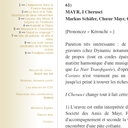
61)
1 =>
L'italianisme dans la
France baroque
MAYR, I Cherusci
2 =>
Le livre et la Toile,
l'aventure de deux hiérarchies
Markus Schäfer, Chœur Mayr, C
3 =>
Leçons des Morts &
Leçons de Ténèbres
4 =>
Arabelle et Didon
5 =>
Woyzeck le Chourineur
[Prononcez « Kérouchi ».]
6 =>
Nasal ou engorgé ?
7 =>
Voix de poitrine, de tête &
mixte
Parution très intéressante : d
8 =>
Les trois vertus
cardinales de la mise en
gravures (chez Dynamic notammen
scène
9 =>
Feuilleton sériel
de propos (tout en cordes épais
matière harmonique d'une musique
que
La Nuit Transfigurée
), d'opé
Recueil de notes :
Diaire sur sol
Corinto
n'est vraiment pas un 
jusqu'ici peiné à trouver les riches
Musique, domaine public
Les astuces de
CSS
I Cherusci
change tout à fait cette 
Répertoire des contributions
(index)
1) L'œuvre est enfin interprétée d
Mentions légales
Société des Amis de Mayr, Fr
Tribune libre
d'accompagnement et seconde la vi
Contact
encombrer d'une pâte collante.