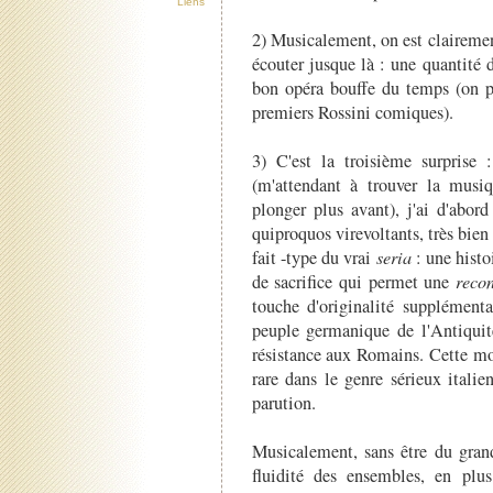
Liens
2) Musicalement, on est clairemen
écouter jusque là : une quantité
bon opéra bouffe du temps (on p
premiers Rossini comiques).
3) C'est la troisième surprise :
(m'attendant à trouver la musi
plonger plus avant), j'ai d'abord
quiproquos virevoltants, très bien é
fait -type du vrai
seria
: une histo
de sacrifice qui permet une
reco
touche d'originalité supplémenta
peuple germanique de l'Antiqui
résistance aux Romains. Cette mob
rare dans le genre sérieux italie
parution.
Musicalement, sans être du gran
fluidité des ensembles, en plu