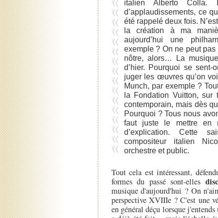
italien Alberto Colla
d’applaudissements, ce qu
été rappelé deux fois. N’e
la création à ma manière
aujourd’hui une philha
exemple ? On ne peut pas n
nôtre, alors… La musique
d’hier. Pourquoi se sent-
juger les œuvres qu’on vo
Munch, par exemple ? Tout
la Fondation Vuitton, sur t
contemporain, mais dès qu’
Pourquoi ? Tous nous avons 
faut juste le mettre e
d’explication. Cette
compositeur italien N
orchestre et public.
Tout cela est intéressant, défend
dis
formes du passé sont-elles
musique d'aujourd'hui ? On n'ai
perspective XVIIIe ? C'est une vé
en général déçu lorsque j'entends