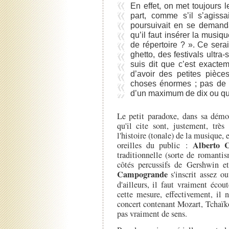
En effet, on met toujours
part, comme s’il s’agissa
poursuivait en se demand
qu’il faut insérer la mus
de répertoire ? ». Ce serai
ghetto, des festivals ultra-
suis dit que c’est exactem
d’avoir des petites pièc
choses énormes ; pas de 
d’un maximum de dix ou qu
Le petit paradoxe, dans sa démon
qu'il cite sont, justement, très
l'histoire (tonale) de la musique,
Alberto C
oreilles du public :
traditionnelle (sorte de romanti
côtés percussifs de Gershwin e
Campogrande
s'inscrit assez ou
d'ailleurs, il faut vraiment écou
cette mesure, effectivement, il 
concert contenant Mozart, Tchaïko
pas vraiment de sens.