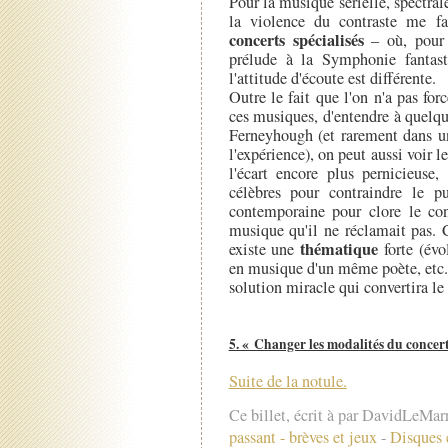
Pour la musique sérielle, spectra
la violence du contraste me fai
concerts spécialisés
– où, pour 
prélude à la Symphonie fantas
l'attitude d'écoute est différente.
Outre le fait que l'on n'a pas fo
ces musiques, d'entendre à quelq
Ferneyhough (et rarement dans un
l'expérience), on peut aussi voir l
l'écart encore plus pernicieuse,
célèbres pour contraindre le p
contemporaine pour clore le co
musique qu'il ne réclamait pas. 
thématique
existe une
forte (évo
en musique d'un même poète, etc.
solution miracle qui convertira le
5. « Changer les modalités du concert
Suite de la notule.
Ce billet, écrit à par DavidLeMar
passant - brèves et jeux
-
Disques 