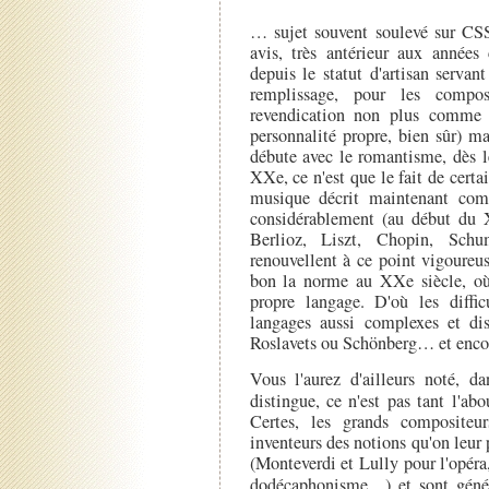
… sujet souvent soulevé sur CSS
avis, très antérieur aux année
depuis le statut d'artisan serva
remplissage, pour les compos
revendication non plus comme l
personnalité propre, bien sûr) m
débute avec le romantisme, dès l
XXe, ce n'est que le fait de certa
musique décrit maintenant com
considérablement (au début du 
Berlioz, Liszt, Chopin, Sch
renouvellent à ce point vigoureu
bon la norme au XXe siècle, où 
propre langage. D'où les difficu
langages aussi complexes et di
Roslavets ou Schönberg… et encor
Vous l'aurez d'ailleurs noté, d
distingue, ce n'est pas tant l'ab
Certes, les grands compositeu
inventeurs des notions qu'on leur 
(Monteverdi et Lully pour l'opér
dodécaphonisme…) et sont gé