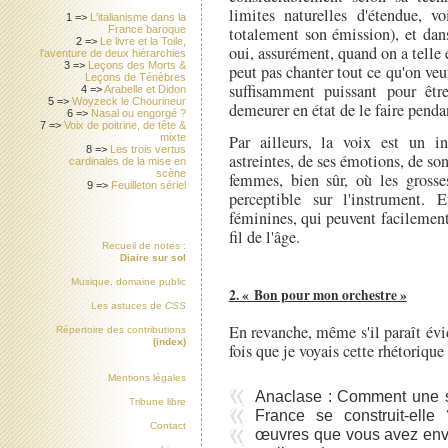
limites naturelles d'étendue, vo
1 =>
L'italianisme dans la
France baroque
totalement son émission), et dan
2 =>
Le livre et la Toile,
oui, assurément, quand on a telle 
l'aventure de deux hiérarchies
3 =>
Leçons des Morts &
peut pas chanter tout ce qu'on veut
Leçons de Ténèbres
suffisamment puissant pour êt
4 =>
Arabelle et Didon
5 =>
Woyzeck le Chourineur
demeurer en état de le faire penda
6 =>
Nasal ou engorgé ?
7 =>
Voix de poitrine, de tête &
mixte
Par ailleurs, la voix est un i
8 =>
Les trois vertus
astreintes, de ses émotions, de s
cardinales de la mise en
scène
femmes, bien sûr, où les gross
9 =>
Feuilleton sériel
perceptible sur l'instrument.
féminines, qui peuvent facilement 
fil de l'âge.
Recueil de notes :
Diaire sur sol
Musique, domaine public
2. « Bon pour mon orchestre »
Les astuces de
CSS
En revanche, même s'il paraît évid
Répertoire des contributions
(index)
fois que je voyais cette rhétorique
Mentions légales
Anaclase : Comment une sa
Tribune libre
France se construit-elle
Contact
œuvres que vous avez envie