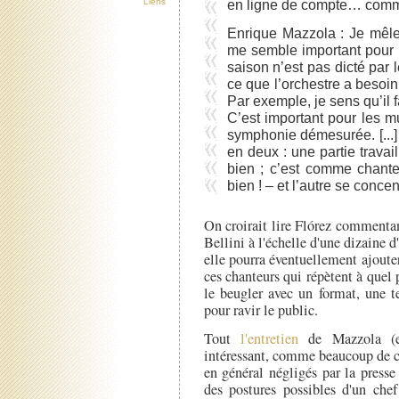
en ligne de compte… comment
Liens
Enrique Mazzola : Je mêle 
me semble important pour l
saison n’est pas dicté par
ce que l’orchestre a besoin
Par exemple, je sens qu’il 
C’est important pour les m
symphonie démesurée. [...] 
en deux : une partie travail
bien ; c’est comme chante
bien ! – et l’autre se concent
On croirait lire Flórez commentan
Bellini à l'échelle d'une dizaine
elle pourra éventuellement ajouter
ces chanteurs qui répètent à quel 
le beugler avec un format, une t
pour ravir le public.
Tout
l'entretien
de Mazzola (exc
intéressant, comme beaucoup de c
en général négligés par la presse
des postures possibles d'un chef