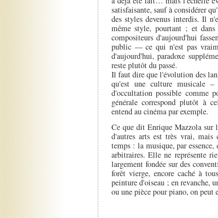
a déjà été fait… mais l'échelle é
satisfaisante, sauf à considérer qu
des styles devenus interdis. Il n'
même style, pourtant ; et dans
compositeurs d'aujourd'hui fasse
public — ce qui n'est pas vraim
d'aujourd'hui, paradoxe suppléme
reste plutôt du passé.
Il faut dire que l'évolution des la
qu'est une culture musicale – l
d'occultation possible comme po
générale correspond plutôt à ce
entend au cinéma par exemple.
Ce que dit Enrique Mazzola sur la
d'autres arts est très vrai, mais
temps : la musique, par essence, 
arbitraires. Elle ne représente
largement fondée sur des convent
forêt vierge, encore caché à tou
peinture d'oiseau ; en revanche, 
ou une pièce pour piano, on peut e