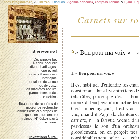
Index (fragmentaire)
&
Linktree
|
Disques
|
Agenda concerts
,
comptes-rendus
&
1 jour, 1 
Carnets sur so
« Bon pour ma voix » – 
Bienvenue !
Cet aimable bac
à sable accueille
divers badinages :
opéra, lied,
1. « Bon pour ma voix »
théâtres & musiques
interlopes,
questions de langue
Il est habituel d'entendre les ch
ou de voix...
en discrètes notules,
consternant dans les entretiens de
parfois constituées
tels rôles, parce que c'est « bo
en séries.
mieux à [leur] évolution actuelle »
Beaucoup de requêtes de
C'est un peu agaçant, il est vrai
moteur de recherche
aboutissent ici à propos de
vue, quand il s'agit de chanteurs 
questions pas encore
traitées. N'hésitez pas à
carrière, ni la fatigue vocale d'
réclamer.
par-dessus le son d'un orches
globalement, on en perçoit très
considérablement selon sa tech
Invitations à lire :