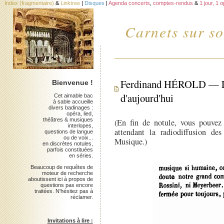
Index (fragmentaire)
&
Linktree
|
Disques
|
Agenda concerts
,
comptes-rendus
&
1 jour, 1 
Carnets sur so
Ferdinand HÉROLD — Le 
Bienvenue !
d'aujourd'hui
Cet aimable bac
à sable accueille
divers badinages :
opéra, lied,
théâtres & musiques
(En fin de notule, vous pouvez 
interlopes,
attendant la radiodiffusion de
questions de langue
ou de voix...
Musique.)
en discrètes notules,
parfois constituées
en séries.
Beaucoup de requêtes de
moteur de recherche
aboutissent ici à propos de
questions pas encore
traitées. N'hésitez pas à
réclamer.
Invitations à lire :