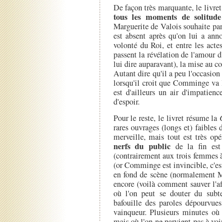
De façon très marquante, le livret
tous les moments de solitud
Marguerite de Valois souhaite pa
est absent après qu'on lui a ann
volonté du Roi, et entre les actes 
passent la révélation de l'amour d'
lui dire auparavant), la mise au c
Autant dire qu'il a peu l'occasion 
lorsqu'il croit que Comminge va l
est d'ailleurs un air d'impatienc
d'espoir.
Pour le reste, le livret résume la
rares ouvrages (longs et) faibles
merveille, mais tout est très op
nerfs du public
de la fin est 
(contrairement aux trois femmes à
(or Comminge est invincible, c'est
en fond de scène (normalement Mer
encore (voilà comment sauver l'a
où l'on peut se douter du subt
bafouille des paroles dépourvues
vainqueur. Plusieurs minutes où 
mais où l'on ne parvient pas à voi