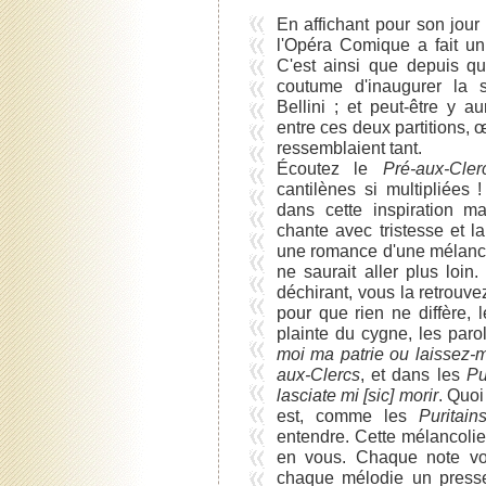
En affichant pour son jour
l'Opéra Comique a fait un
C'est ainsi que depuis qu
coutume d'inaugurer la 
Bellini ; et peut-être y a
entre ces deux partitions,
ressemblaient tant.
Écoutez le
Pré-aux-Cler
cantilènes si multipliées 
dans cette inspiration m
chante avec tristesse et l
une romance d'une mélanco
ne saurait aller plus loin
déchirant, vous la retrouv
pour que rien ne diffère, 
plainte du cygne, les par
moi ma patrie ou laissez-m
aux-Clercs
, et dans les
Pu
lasciate mi [sic] morir
. Quoi
est, comme les
Puritain
entendre. Cette mélancolie
en vous. Chaque note vou
chaque mélodie un presse