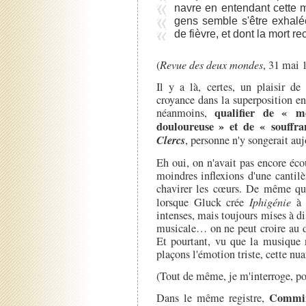
navre en entendant cette 
gens semble s'être exhalée
de fièvre, et dont la mort rec
(
Revue des deux mondes
, 31 mai 
Il y a là, certes, un plaisir de
croyance dans la superposition en
qualifier de « m
néanmoins,
douloureuse » et de « souffr
Clercs
, personne n'y songerait auj
Eh oui, on n'avait pas encore éco
moindres inflexions d'une cantil
chavirer les cœurs. De même qu'
lorsque Gluck crée
Iphigénie
à 
intenses, mais toujours mises à d
musicale… on ne peut croire au dé
Et pourtant, vu que la musique 
plaçons l'émotion triste, cette nua
(Tout de même, je m'interroge, p
Commi
Dans le même registre,