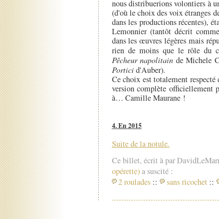
nous distribuerions volontiers à 
(d'où le choix des voix étranges
dans les productions récentes), ét
Lemonnier (tantôt décrit comme 
dans les œuvres légères mais répu
rien de moins que le rôle du 
Pêcheur napolitain
de Michele Ca
Portici
d'Auber).
Ce choix est totalement respecté 
version complète officiellement p
à… Camille Maurane !
4. En 2015
Suite de la notule.
Ce billet, écrit à par DavidLeMar
opérette)
a suscité :
2 roulades
::
sans ricochet
::