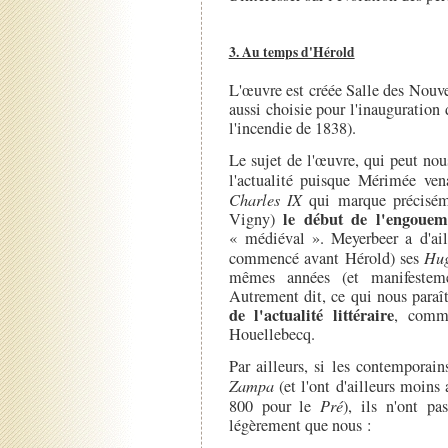
3. Au temps d'Hérold
L'œuvre est créée Salle des Nouve
aussi choisie pour l'inauguration
l'incendie de 1838).
Le sujet de l'œuvre, qui peut nous
l'actualité puisque Mérimée ven
Charles IX
qui marque précisém
le début de l'engouem
Vigny)
« médiéval ». Meyerbeer a d'ail
commencé avant Hérold) ses
Hug
mêmes années (et manifestem
Autrement dit, ce qui nous paraî
de l'actualité littéraire
, comme
Houellebecq.
Par ailleurs, si les contemporai
Zampa
(et l'ont d'ailleurs moins
800 pour le
Pré
), ils n'ont p
légèrement que nous :