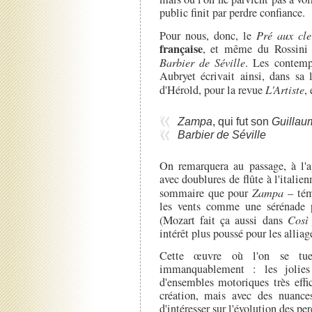
public finit par perdre confiance.
Pour nous, donc, le
Pré aux cle
française
, et même du Rossini a
Barbier de Séville
. Les contemp
Aubryet écrivait ainsi, dans sa 
d'Hérold, pour la revue
L'Artiste
,
Zampa
, qui fut son
Guillau
Barbier de Séville
On remarquera au passage, à l'
avec doublures de flûte à l'italie
sommaire que pour
Zampa
– tém
les vents comme une sérénade po
(Mozart fait ça aussi dans
Così 
intérêt plus poussé pour les alli
Cette œuvre où l'on se t
immanquablement : les jolies 
d'ensembles motoriques très effic
création, mais avec des nuances
d'intéresser sur l'évolution des pe