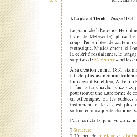
longtemps aprè
Liens
1. La place d'Hérold :
Zampa
(1831)
Le grand chef-d'œuvre d'Hérold r
livret de Mélesville), plaisant 
coups d'ensembles, de couleur loca
fantastique. Musicalement, si l'on
la célérité rossiniennes, le langa
surprises de
Meyerbeer
– belles c
À sa création en mai 1831, six m
de plus avancé musicaleme
fait
loin devant Boïeldieu, Auber ou 
Il faut aller chercher chez des
pour trouver une autre forme de c
en Allemagne, où les audaces 
instrumentale, le cas est plus 
surtout en musique de chambre, son
Pour les détails, je renvoie aux 
¶
Structure
.
¶ Un peu de
musique
et
distrib