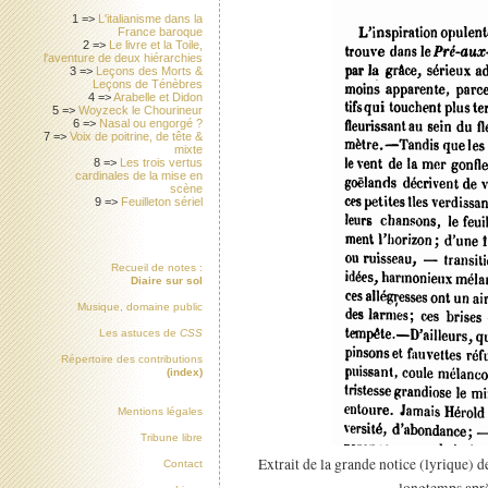
1 =>
L'italianisme dans la
France baroque
2 =>
Le livre et la Toile,
l'aventure de deux hiérarchies
3 =>
Leçons des Morts &
Leçons de Ténèbres
4 =>
Arabelle et Didon
5 =>
Woyzeck le Chourineur
6 =>
Nasal ou engorgé ?
7 =>
Voix de poitrine, de tête &
mixte
8 =>
Les trois vertus
cardinales de la mise en
scène
9 =>
Feuilleton sériel
Recueil de notes :
Diaire sur sol
Musique, domaine public
Les astuces de
CSS
Répertoire des contributions
(index)
Mentions légales
Tribune libre
Extrait de la grande notice (lyrique) 
Contact