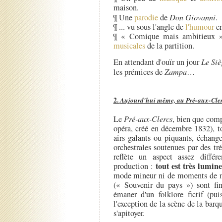
maison.
¶ Une
parodie
de
Don Giovanni
.
¶ ... vu sous l'angle de
l'humour
en
¶ « Comique mais ambitieux »
musicales
de la partition.
En attendant d'ouïr un jour
Le Siè
les prémices de
Zampa
…
2.
Aujourd'hui même, au Pré-aux-Cle
Le
Pré-aux-Clercs
, bien que comp
opéra, créé en décembre 1832), to
airs galants ou piquants, échang
orchestrales soutenues par des t
reflète un aspect assez différ
tout est très lumine
production :
mode mineur ni de moments de mél
(« Souvenir du pays ») sont fin
émaner d'un folklore fictif (pui
l'exception de la scène de la bar
s'apitoyer.