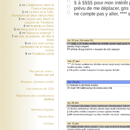
§ à §§§§ pour mon intérêt p
1 =>
L'italianisme dans la
prévu de me déplacer, gris c
France baroque
2 =>
Le livre et la Toile,
ne compte pas y aller, **** s
l'aventure de deux hiérarchies
3 =>
Leçons des Morts &
Leçons de Ténèbres
4 =>
Arabelle et Didon
5 =>
Woyzeck le Chourineur
6 =>
Nasal ou engorgé ?
7 =>
Voix de poitrine, de tête &
mixte
8 =>
Les trois vertus
cardinales de la mise en
scène
9 =>
Feuilleton sériel
Recueil de notes :
Diaire sur sol
Musique, domaine public
Les astuces de
CSS
Répertoire des contributions
(index)
Mentions légales
Tribune libre
Contact