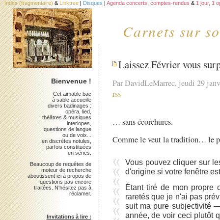
Index (fragmentaire)
&
Linktree
|
Disques
|
Agenda concerts
,
comptes-rendus
&
1 jour, 1 
Carnets sur so
Laissez Février vous sur
Bienvenue !
Par DavidLeMarrec, jeudi 29 jan
rss
Cet aimable bac
à sable accueille
divers badinages :
opéra, lied,
théâtres & musiques
… sans écorchures.
interlopes,
questions de langue
ou de voix...
Comme le veut la tradition… le pl
en discrètes notules,
parfois constituées
en séries.
Vous pouvez cliquer sur les
Beaucoup de requêtes de
d'origine si votre fenêtre est
moteur de recherche
aboutissent ici à propos de
questions pas encore
Étant tiré de mon propre 
traitées. N'hésitez pas à
réclamer.
raretés que je n'ai pas prév
suit ma pure subjectivité — 
année, de voir ceci plutôt q
Invitations à lire :