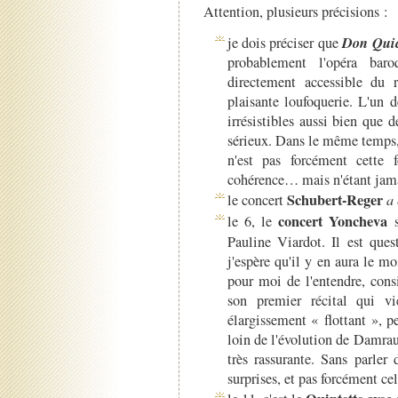
Attention, plusieurs précisions :
Don Quic
je dois préciser que
probablement l'opéra baro
directement accessible du r
plaisante loufoquerie. L'un 
irrésistibles aussi bien que
sérieux. Dans le même temps,
n'est pas forcément cette 
cohérence… mais n'étant jamai
Schubert-Reger
le concert
a
concert Yoncheva
le 6, le
s
Pauline Viardot. Il est ques
j'espère qu'il y en aura le mo
pour moi de l'entendre, cons
son premier récital qui vi
élargissement « flottant », 
loin de l'évolution de Damrau,
très rassurante. Sans parler 
surprises, et pas forcément cel