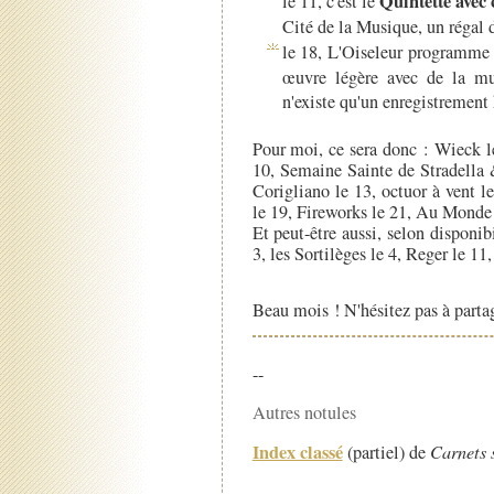
Quintette avec 
le 11, c'est le
Cité de la Musique, un régal 
le 18, L'Oiseleur programm
œuvre légère avec de la m
n'existe qu'un enregistrement 
Pour moi, ce sera donc : Wieck le
10, Semaine Sainte de Stradella 
Corigliano le 13, octuor à vent 
le 19, Fireworks le 21, Au Monde 
Et peut-être aussi, selon disponibi
3, les Sortilèges le 4, Reger le 11
Beau mois ! N'hésitez pas à partag
--
Autres notules
Index classé
(partiel) de
Carnets 