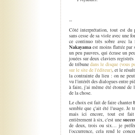
--
Côté interprétation, tout est du
sans cesse de sa viole avec une fo
ce continuo très sobre avec la 
Nakayama
est moins flattée par 
un peu pauvres, qui écrase un peu
jouées sur deux claviers registré
de tribune
dans le disque (vous p
sur le site de l'éditeur)
, et le résu
la contrainte du lieu : on ne pe
vu l'intérêt des dialogues entre p
à faire, j'ai même été étonné de l
de la chose.
Le choix est fait de faire chanter
semble que ç'ait été l'usage. Je t
mais ici encore, tout est fai
succes
entièrement à six, c'est une
de deux, trois ou six… je préfèr
l'occurrence, cela rend le conce