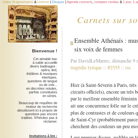
Index (fragmentaire)
&
Linktree
|
Disques
|
Agenda concerts
,
comptes-rendus
&
1 jour, 1 
Carnets sur so
Ensemble Athénaïs : mus
six voix de femmes
Bienvenue !
Cet aimable bac
Par DavidLeMarrec, dimanche 9 
à sable accueille
tragédie lyrique
::
#2555
::
rss
divers badinages :
opéra, lied,
théâtres & musiques
interlopes,
questions de langue
Hier (à Saint-Séverin à Paris, trè
ou de voix...
en discrètes notules,
circuits officiels), encore un trè
parfois constituées
en séries.
par le meilleur ensemble féminin s
Beaucoup de requêtes de
ait une concurrence folle sur le cr
moteur de recherche
aboutissent ici à propos de
plus de contrastes et de couleurs 
questions pas encore
traitées. N'hésitez pas à
de Saint-Cyr (probablement parce qu
réclamer.
cherchent des couleurs un peu moi
Leur premier disque, audible en lig
Invitations à lire :