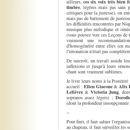
ces six voix très bien 
ailleurs,
timbre
, légères mais pas sans 
critiques pour la justesse), on en
mais pas de battement de justess
les difficultés rencontrées par Niq
musique plus mélodique et ornée
(vous pouvez voir ces Leçons de
vraiment une recommandation
d'homogénéité entre elles (en m
l'intonation n'était pas complètem
De surcroît, un travail assidu le
inflexions et jusqu'à leurs orne
chant sont vraiment sublimes.
Je livre leurs noms à la Postérité
Ellen Giacone
Alix 
accueil :
&
Lelièvre
Victoria Jung
&
, deu
Doroth
sopranos assez légers) ;
(dont la profondeur insoupçonnée p
--
Pour finir, il faut saluer l'organi
au chapeau, il faut surveiller les s