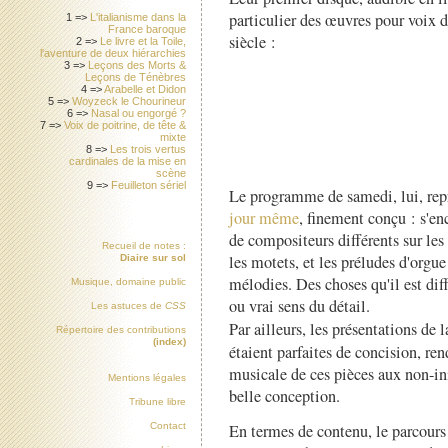
particulier des œuvres pour voix 
1 =>
L'italianisme dans la
France baroque
siècle :
2 =>
Le livre et la Toile,
l'aventure de deux hiérarchies
3 =>
Leçons des Morts &
Leçons de Ténèbres
4 =>
Arabelle et Didon
5 =>
Woyzeck le Chourineur
6 =>
Nasal ou engorgé ?
7 =>
Voix de poitrine, de tête &
mixte
8 =>
Les trois vertus
cardinales de la mise en
scène
9 =>
Feuilleton sériel
Le programme de samedi, lui, rep
jour même
, finement conçu : s'e
de compositeurs différents sur les
Recueil de notes :
les motets, et les préludes d'orgue
Diaire sur sol
mélodies. Des choses qu'il est diff
Musique, domaine public
ou vrai sens du détail.
Les astuces de
CSS
Par ailleurs, les présentations de 
Répertoire des contributions
(index)
étaient parfaites de concision, ren
musicale de ces pièces aux non-init
Mentions légales
belle conception.
Tribune libre
En termes de contenu, le parcours
Contact