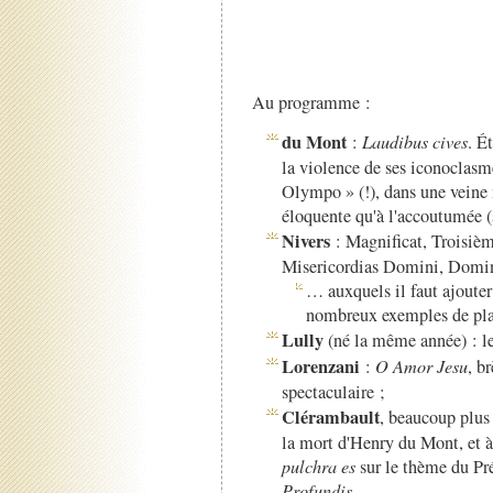
Au programme :
du Mont
:
Laudibus cives
. É
la violence de ses iconoclasme
Olympo » (!), dans une veine
éloquente qu'à l'accoutumée (
Nivers
: Magnificat, Troisiè
Misericordias Domini, Domi
… auxquels il faut ajouter
nombreux exemples de pla
Lully
(né la même année) : l
Lorenzani
:
O Amor Jesu
, b
spectaculaire ;
Clérambault
, beaucoup plus 
la mort d'Henry du Mont, et à
pulchra es
sur le thème du Pr
Profundis
.