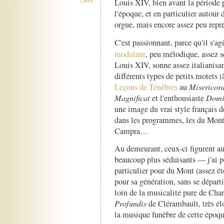
Louis XIV, bien avant la période p
Liens
l'époque, et en particulier autour
orgue, mais encore assez peu repr
C'est passionnant, parce qu'il s'agi
modulant
, peu mélodique, assez s
Louis XIV, sonne assez italianisa
différents types de petits motets (
Leçons de Ténèbres
au
Misericor
Magnificat
et l'enthousiaste
Domi
une image du vrai style français de
dans les programmes, les du Mont
Campra…
Au demeurant, ceux-ci figurent au
beaucoup plus séduisants — j'ai p
particulier pour du Mont (assez 
pour sa génération, sans se départi
loin de la musicalité pure de Char
Profundis
de Clérambault, très él
la musique funèbre de cette époqu