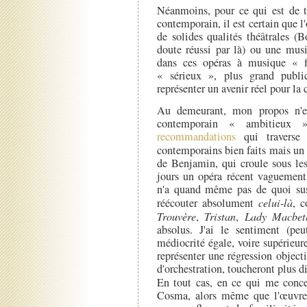
Néanmoins, pour ce qui est de t
contemporain, il est certain que l'
de solides qualités théâtrales (
doute réussi par là) ou une mus
dans ces opéras à musique « f
« sérieux », plus grand publi
représenter un avenir réel pour la 
Au demeurant, mon propos n'es
contemporain « ambitieux 
recommandations
qui traverse 
contemporains bien faits mais un 
de Benjamin, qui croule sous les
jours un opéra récent vaguement
n'a quand même pas de quoi susci
réécouter absolument
celui-là
, 
Trouvère
,
Tristan
,
Lady Macbet
absolus. J'ai le sentiment (peu
médiocrité égale, voire supérieure
représenter une régression objecti
d'orchestration, toucheront plus d
En tout cas, en ce qui me conce
Cosma, alors même que l'œuvre 