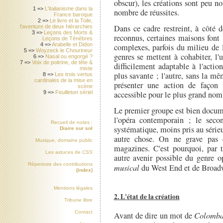
obscur), les créations sont peu n
1 =>
L'italianisme dans la
nombre de réussites.
France baroque
2 =>
Le livre et la Toile,
Dans ce cadre restreint, à côté
l'aventure de deux hiérarchies
3 =>
Leçons des Morts &
reconnus, certaines maisons font
Leçons de Ténèbres
4 =>
Arabelle et Didon
complexes, parfois du milieu de 
5 =>
Woyzeck le Chourineur
genres se mettent à cohabiter, l'
6 =>
Nasal ou engorgé ?
7 =>
Voix de poitrine, de tête &
difficilement adaptable à l'acti
mixte
plus savante ; l'autre, sans la m
8 =>
Les trois vertus
cardinales de la mise en
présenter une action de façon 
scène
9 =>
Feuilleton sériel
accessible pour le plus grand nom
Le premier groupe est bien docume
l'opéra contemporain ; le seco
Recueil de notes :
systématique, moins pris au sérieu
Diaire sur sol
autre chose. On ne grave pas 
Musique, domaine public
magazines. C'est pourquoi, par 
Les astuces de
CSS
autre avenir possible du genre 
Répertoire des contributions
musical
du West End et de Broadwa
(index)
Mentions légales
2. L'état de la création
Tribune libre
Contact
Avant de dire un mot de
Colomb