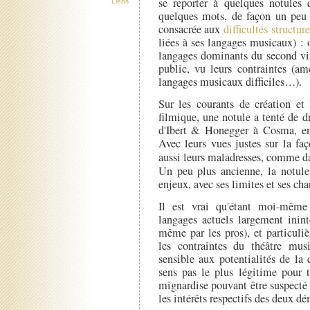
se reporter à quelques notules 
Liens
quelques mots, de façon un peu p
consacrée aux
difficultés structure
liées à ses langages musicaux) : 
langages dominants du second vi
public, vu leurs contraintes (amé
langages musicaux difficiles…).
Sur les courants de création et
filmique, une notule a tenté de d
d'Ibert & Honegger à Cosma, en
Avec leurs vues justes sur la fa
aussi leurs maladresses, comme 
Un peu plus ancienne, la notul
enjeux, avec ses limites et ses ch
Il est vrai qu'étant moi-même 
langages actuels largement inint
même par les pros), et particuli
les contraintes du théâtre musi
sensible aux potentialités de 
sens pas le plus légitime pour 
mignardise pouvant être suspecté
les intérêts respectifs des deux d