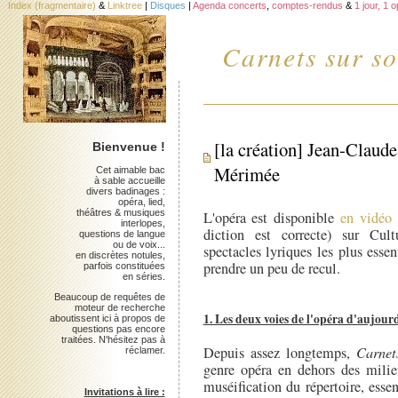
Index (fragmentaire)
&
Linktree
|
Disques
|
Agenda concerts
,
comptes-rendus
&
1 jour, 1 
Carnets sur so
[la création] Jean-Clau
Bienvenue !
Mérimée
Cet aimable bac
à sable accueille
divers badinages :
opéra, lied,
théâtres & musiques
L'opéra est disponible
en vidéo 
interlopes,
diction est correcte) sur Cul
questions de langue
ou de voix...
spectacles lyriques les plus essen
en discrètes notules,
prendre un peu de recul.
parfois constituées
en séries.
Beaucoup de requêtes de
moteur de recherche
1. Les deux voies de l'opéra d'aujour
aboutissent ici à propos de
questions pas encore
traitées. N'hésitez pas à
Depuis assez longtemps,
Carnet
réclamer.
genre opéra en dehors des milieu
muséification du répertoire, esse
Invitations à lire :