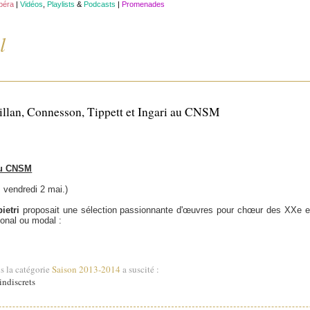
opéra
|
Vidéos
,
Playlists
&
Podcasts
|
Promenades
l
an, Connesson, Tippett et Ingari au CNSM
du CNSM
 vendredi 2 mai.)
ietri
proposait une sélection passionnante d'œuvres pour chœur des XXe e
tonal ou modal :
s la catégorie
Saison 2013-2014
a suscité :
ndiscrets