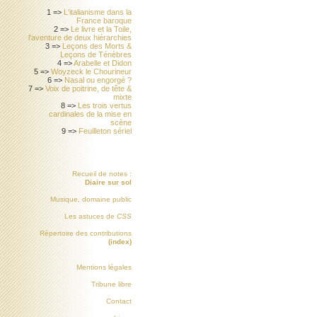
1 =>
L'italianisme dans la
France baroque
2 =>
Le livre et la Toile,
l'aventure de deux hiérarchies
3 =>
Leçons des Morts &
Leçons de Ténèbres
4 =>
Arabelle et Didon
5 =>
Woyzeck le Chourineur
6 =>
Nasal ou engorgé ?
7 =>
Voix de poitrine, de tête &
mixte
8 =>
Les trois vertus
cardinales de la mise en
scène
9 =>
Feuilleton sériel
Recueil de notes :
Diaire sur sol
Musique, domaine public
Les astuces de
CSS
Répertoire des contributions
(index)
Mentions légales
Tribune libre
Contact