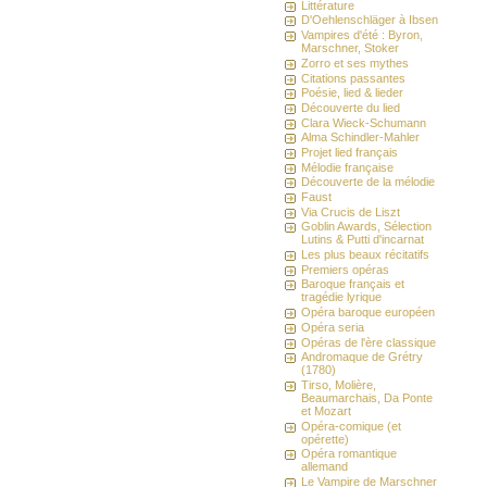
Littérature
D'Oehlenschläger à Ibsen
Vampires d'été : Byron,
Marschner, Stoker
Zorro et ses mythes
Citations passantes
Poésie, lied & lieder
Découverte du lied
Clara Wieck-Schumann
Alma Schindler-Mahler
Projet lied français
Mélodie française
Découverte de la mélodie
Faust
Via Crucis de Liszt
Goblin Awards, Sélection
Lutins & Putti d'incarnat
Les plus beaux récitatifs
Premiers opéras
Baroque français et
tragédie lyrique
Opéra baroque européen
Opéra seria
Opéras de l'ère classique
Andromaque de Grétry
(1780)
Tirso, Molière,
Beaumarchais, Da Ponte
et Mozart
Opéra-comique (et
opérette)
Opéra romantique
allemand
Le Vampire de Marschner