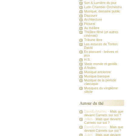
Son & Lumière du jour
Lutin Chamber Orchestra
Musique, domaine public
Discourir
Architecture
Pictural
Au théâtre
Théâtre filmé (et autres
cinémas)
Tribune libre
Les astuces de Tonton
David
En passant - brèves et
jeux
H.S.
Vaste monde et gentils
A l'index
Musique ancienne
Musique baroque
Musique de la période
classique
Musiques du vingtième
siècle
Autour du thé
DavidLeMarrec -
Mais que
devient Carnets sur sol ?
Julien -
Mais que devient
Carnets sur sol ?
DavidLeMarrec -
Mais que
devient Carnets sur sol ?
Julien -
Mais que devient