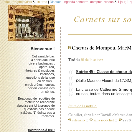
Index (fragmentaire)
&
Linktree
|
Disques
|
Agenda concerts
,
comptes-rendus
&
1 jour, 1 
Carnets sur so
Chœurs de Mompou, MacMill
Bienvenue !
Cet aimable bac
Tiré du
fil de la saison
.
à sable accueille
divers badinages :
opéra, lied,
théâtres & musiques
Soirée 45 : Classe de chœur 
interlopes,
questions de langue
(Salle Maurice Fleuret du CNSM,
ou de voix...
en discrètes notules,
parfois constituées
La classe de
Catherine Simonp
en séries.
ou non, toutes dans un langage 
Beaucoup de requêtes de
moteur de recherche
Suite de la notule.
aboutissent ici à propos de
questions pas encore
traitées. N'hésitez pas à
Ce billet, écrit à par DavidLeMarrec dan
réclamer.
silenzio
::
sans ricochet
::
2778 i
Invitations à lire :