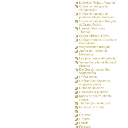
L'horrible Richard Wagner
Opéra romantique et
vériste italien
Opéra romantique et
postromantique européen
Opéra romantique français
et Grand Opéra
Hamlet d'Ambroise
Thomas
Sigurd d'Ernest Reyer
Opéras français d'après le
romantisme
Wagnérismes français
Autour de Pelléas et
Mélisande
Les plus beaux décadents
Vienne décade, et Richard
Strauss
Die Gezeichneten (les
stigmatisés)
Opéra russe
Opéras des écoles du
vingtième siècle
Comédie musicale
Chansons & Rondels
Kunqu & théâtre chanté
chinois
Théâtre (musical) grec
Musique de scène
_
Oeuvres
Genres
Livrets
Portraits