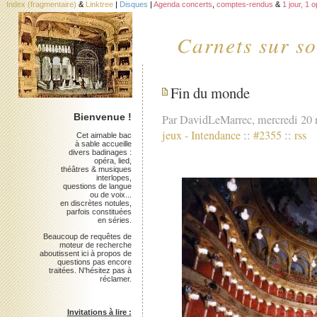
Index (fragmentaire)
&
Linktree
|
Disques
|
Agenda concerts
,
comptes-rendus
&
1 jour, 1 
Carnets sur so
Fin du monde
Bienvenue !
Par DavidLeMarrec, mercredi 20
jeux
-
Intendance
::
#2355
::
rss
Cet aimable bac
à sable accueille
divers badinages :
opéra, lied,
théâtres & musiques
interlopes,
questions de langue
ou de voix...
en discrètes notules,
parfois constituées
en séries.
Beaucoup de requêtes de
moteur de recherche
aboutissent ici à propos de
questions pas encore
traitées. N'hésitez pas à
réclamer.
Invitations à lire :