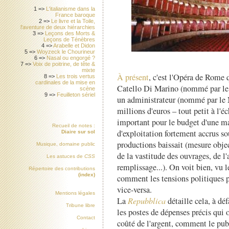
1 =>
L'italianisme dans la
France baroque
2 =>
Le livre et la Toile,
l'aventure de deux hiérarchies
3 =>
Leçons des Morts &
Leçons de Ténèbres
4 =>
Arabelle et Didon
5 =>
Woyzeck le Chourineur
6 =>
Nasal ou engorgé ?
7 =>
Voix de poitrine, de tête &
mixte
À présent
, c'est l'Opéra de Rome q
8 =>
Les trois vertus
cardinales de la mise en
Catello Di Marino (nommé par le m
scène
9 =>
Feuilleton sériel
un administrateur (nommé par le Mi
millions d'euros – tout petit à l'é
important pour le budget d'une m
Recueil de notes :
d'exploitation fortement accrus s
Diaire sur sol
productions baissait (mesure objec
Musique, domaine public
de la vastitude des ouvrages, de 
Les astuces de
CSS
remplissage...). On voit bien, vu 
Répertoire des contributions
(index)
comment les tensions politiques p
vice-versa.
Mentions légales
La
Repubblica
détaille cela, à dé
Tribune libre
les postes de dépenses précis qui o
Contact
coûté de l'argent, comment le publ