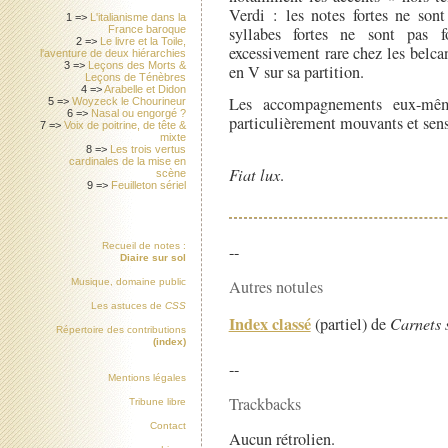
Verdi : les notes fortes ne sont
1 =>
L'italianisme dans la
syllabes fortes ne sont pas f
France baroque
2 =>
Le livre et la Toile,
excessivement rare chez les belca
l'aventure de deux hiérarchies
3 =>
Leçons des Morts &
en V sur sa partition.
Leçons de Ténèbres
4 =>
Arabelle et Didon
Les accompagnements eux-mêmes
5 =>
Woyzeck le Chourineur
6 =>
Nasal ou engorgé ?
particulièrement mouvants et sens
7 =>
Voix de poitrine, de tête &
mixte
8 =>
Les trois vertus
cardinales de la mise en
Fiat lux
.
scène
9 =>
Feuilleton sériel
Recueil de notes :
--
Diaire sur sol
Musique, domaine public
Autres notules
Les astuces de
CSS
Index classé
(partiel) de
Carnets 
Répertoire des contributions
(index)
--
Mentions légales
Trackbacks
Tribune libre
Contact
Aucun rétrolien.