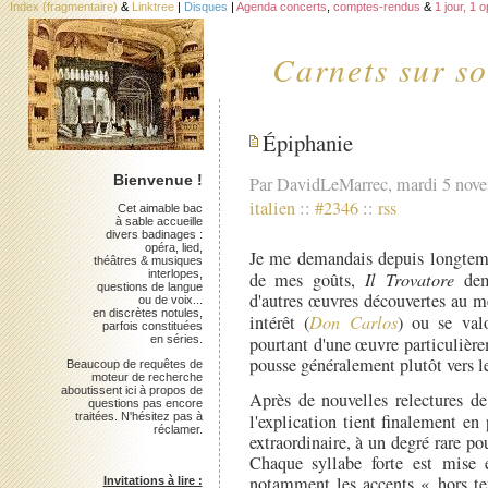
Index (fragmentaire)
&
Linktree
|
Disques
|
Agenda concerts
,
comptes-rendus
&
1 jour, 1 
Carnets sur so
Épiphanie
Bienvenue !
Par DavidLeMarrec, mardi 5 nov
italien
::
#2346
::
rss
Cet aimable bac
à sable accueille
divers badinages :
opéra, lied,
Je me demandais depuis longtemps
théâtres & musiques
interlopes,
de mes goûts,
Il Trovatore
deme
questions de langue
d'autres œuvres découvertes au
ou de voix...
en discrètes notules,
intérêt (
Don Carlos
) ou se valo
parfois constituées
en séries.
pourtant d'une œuvre particuliè
pousse généralement plutôt vers l
Beaucoup de requêtes de
moteur de recherche
aboutissent ici à propos de
Après de nouvelles relectures de
questions pas encore
traitées. N'hésitez pas à
l'explication tient finalement e
réclamer.
extraordinaire, à un degré rare 
Chaque syllabe forte est mise 
notamment les accents « hors te
Invitations à lire :