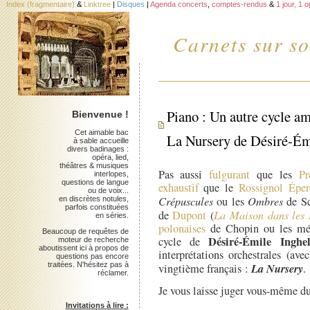
Index (fragmentaire)
&
Linktree
|
Disques
|
Agenda concerts
,
comptes-rendus
&
1 jour, 1 
Carnets sur so
Piano : Un autre cycle am
Bienvenue !
Cet aimable bac
La Nursery de Désiré-Ém
à sable accueille
divers badinages :
opéra, lied,
théâtres & musiques
Pas aussi
fulgurant
que les
Pr
interlopes,
questions de langue
exhaustif
que le
Rossignol Épe
ou de voix...
Crépuscules
ou les
Ombres
de Sc
en discrètes notules,
parfois constituées
de
Dupont
(
La Maison dans les
en séries.
polonaises
de Chopin ou les mélo
Beaucoup de requêtes de
Désiré-Émile Inghel
cycle de
moteur de recherche
aboutissent ici à propos de
interprétations orchestrales (a
questions pas encore
traitées. N'hésitez pas à
La Nursery
vingtième français :
.
réclamer.
Je vous laisse juger vous-même du
Invitations à lire :