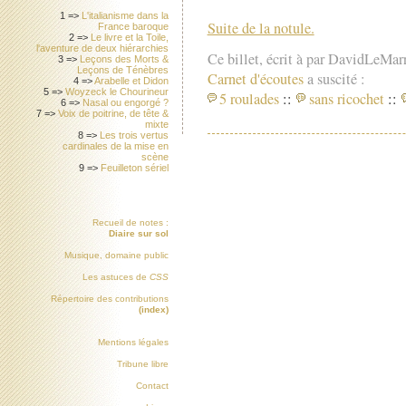
1 =>
L'italianisme dans la
Suite de la notule.
France baroque
2 =>
Le livre et la Toile,
l'aventure de deux hiérarchies
Ce billet, écrit à par DavidLeMar
3 =>
Leçons des Morts &
Leçons de Ténèbres
Carnet d'écoutes
a suscité :
4 =>
Arabelle et Didon
5 =>
Woyzeck le Chourineur
5 roulades
::
sans ricochet
::
6 =>
Nasal ou engorgé ?
7 =>
Voix de poitrine, de tête &
mixte
8 =>
Les trois vertus
cardinales de la mise en
scène
9 =>
Feuilleton sériel
Recueil de notes :
Diaire sur sol
Musique, domaine public
Les astuces de
CSS
Répertoire des contributions
(index)
Mentions légales
Tribune libre
Contact