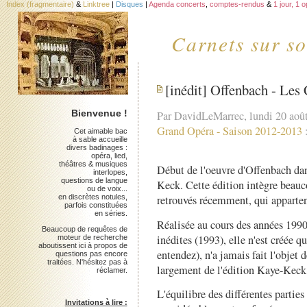
Index (fragmentaire)
&
Linktree
|
Disques
|
Agenda concerts
,
comptes-rendus
&
1 jour, 1 
Carnets sur so
[inédit] Offenbach - Les
Bienvenue !
Par DavidLeMarrec, lundi 20 aoû
Grand Opéra
-
Saison 2012-2013
Cet aimable bac
à sable accueille
divers badinages :
opéra, lied,
théâtres & musiques
Début de l'oeuvre d'Offenbach dan
interlopes,
questions de langue
Keck. Cette édition intègre beauco
ou de voix...
en discrètes notules,
retrouvés récemment, qui appartena
parfois constituées
en séries.
Réalisée au cours des années 1990 
Beaucoup de requêtes de
inédites (1993), elle n'est créée q
moteur de recherche
aboutissent ici à propos de
entendez), n'a jamais fait l'objet 
questions pas encore
traitées. N'hésitez pas à
largement de l'édition Kaye-Keck
réclamer.
L'équilibre des différentes parties
Invitations à lire :