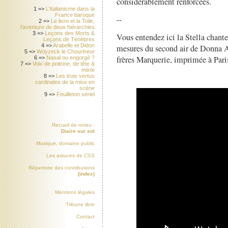
considérablement renforcées.
1 =>
L'italianisme dans la
France baroque
--
2 =>
Le livre et la Toile,
l'aventure de deux hiérarchies
3 =>
Leçons des Morts &
Vous entendez ici la Stella chant
Leçons de Ténèbres
4 =>
Arabelle et Didon
mesures du second air de Donna Ann
5 =>
Woyzeck le Chourineur
frères Marquerie, imprimée à Paris
6 =>
Nasal ou engorgé ?
7 =>
Voix de poitrine, de tête &
mixte
8 =>
Les trois vertus
cardinales de la mise en
scène
9 =>
Feuilleton sériel
Recueil de notes :
Diaire sur sol
Musique, domaine public
Les astuces de
CSS
Répertoire des contributions
(index)
Mentions légales
Tribune libre
Contact