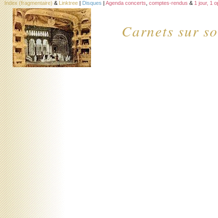
Index (fragmentaire)
&
Linktree
|
Disques
|
Agenda concerts
,
comptes-rendus
&
1 jour, 1 
Carnets sur so