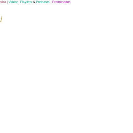
opéra
|
Vidéos
,
Playlists
&
Podcasts
|
Promenades
l