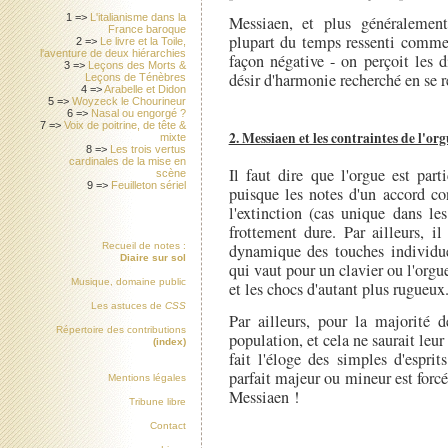
1 =>
L'italianisme dans la
Messiaen, et plus généralemen
France baroque
plupart du temps ressenti comme 
2 =>
Le livre et la Toile,
l'aventure de deux hiérarchies
façon négative - on perçoit les d
3 =>
Leçons des Morts &
désir d'harmonie recherché en se r
Leçons de Ténèbres
4 =>
Arabelle et Didon
5 =>
Woyzeck le Chourineur
6 =>
Nasal ou engorgé ?
7 =>
Voix de poitrine, de tête &
2. Messiaen et les contraintes de l'or
mixte
8 =>
Les trois vertus
cardinales de la mise en
Il faut dire que l'orgue est par
scène
9 =>
Feuilleton sériel
puisque les notes d'un accord con
l'extinction (cas unique dans le
frottement dure. Par ailleurs, i
dynamique des touches individue
Recueil de notes :
Diaire sur sol
qui vaut pour un clavier ou l'orgue
Musique, domaine public
et les chocs d'autant plus rugueux
Les astuces de
CSS
Par ailleurs, pour la majorité 
Répertoire des contributions
population, et cela ne saurait leur
(index)
fait l'éloge des simples d'espri
parfait majeur ou mineur est forc
Mentions légales
Messiaen !
Tribune libre
Contact