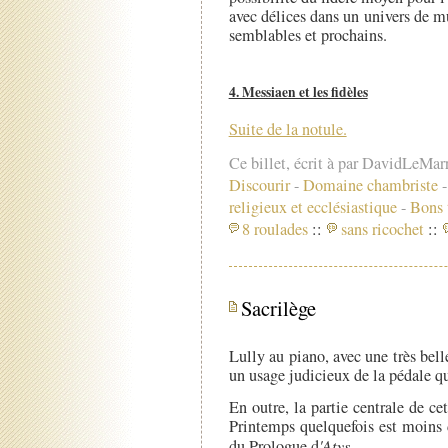
avec délices dans un univers de 
semblables et prochains.
4. Messiaen et les fidèles
Suite de la notule.
Ce billet, écrit à par DavidLeMar
Discourir
-
Domaine chambriste
religieux et ecclésiastique
-
Bons 
8 roulades
::
sans ricochet
::
Sacrilège
Lully au piano, avec une très bell
un usage judicieux de la pédale qu
En outre, la partie centrale de c
Printemps quelquefois est moins 
du Prologue d
'Atys
.