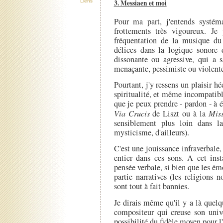
3. Messiaen et moi
Liens
Pour ma part, j'entends systé
frottements très vigoureux. Je
fréquentation de la musique d
délices dans la logique sonore 
dissonante ou agressive, qui a 
menaçante, pessimiste ou violent
Pourtant, j'y ressens un plaisir h
spiritualité, et même incompatibl
que je peux prendre - pardon - à é
Via Crucis
de Liszt ou à la
Mis
sensiblement plus loin dans l
mysticisme, d'ailleurs).
C'est une jouissance infraverbale, 
entier dans ces sons. A cet inst
pensée verbale, si bien que les é
partie narratives (les religions 
sont tout à fait bannies.
Je dirais même qu'il y a là quelq
compositeur qui creuse son unive
possibilité du fidèle moyen pour l