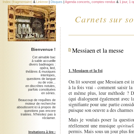
Index (fragmentaire)
&
Linktree
|
Disques
|
Agenda concerts
,
comptes-rendus
&
1 jour, 1 
Carnets sur so
Messiaen et la messe
Bienvenue !
Cet aimable bac
à sable accueille
divers badinages :
opéra, lied,
1. Messiaen et la foi
théâtres & musiques
interlopes,
questions de langue
On lit souvent que Messiaen est in
ou de voix...
en discrètes notules,
à la fois vrai - comment saisir l
parfois constituées
et même plus, leur méthode ? D
en séries.
(qui dialoguent également avec la
Beaucoup de requêtes de
signifiante pour une partie considé
moteur de recherche
aboutissent ici à propos de
puisque son oeuvre a des charmes 
questions pas encore
traitées. N'hésitez pas à
réclamer.
Mais je voulais poser la questio
réellement une musique
spirituel
permis. Mais sous un jour plus fon
Invitations à lire :