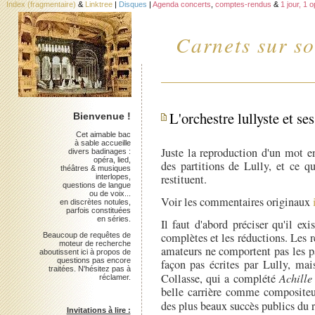
Index (fragmentaire)
&
Linktree
|
Disques
|
Agenda concerts
,
comptes-rendus
&
1 jour, 1 
Carnets sur so
L'orchestre lullyste et se
Bienvenue !
Cet aimable bac
à sable accueille
Juste la reproduction d'un mot e
divers badinages :
opéra, lied,
des partitions de Lully, et ce qu
théâtres & musiques
restituent.
interlopes,
questions de langue
ou de voix...
Voir les commentaires originaux
en discrètes notules,
parfois constituées
en séries.
Il faut d'abord préciser qu'il exi
complètes et les réductions. Les 
Beaucoup de requêtes de
moteur de recherche
amateurs ne comportent pas les pa
aboutissent ici à propos de
questions pas encore
façon pas écrites par Lully, mais
traitées. N'hésitez pas à
Collasse, qui a complété
Achille
réclamer.
belle carrière comme compositeur
des plus beaux succès publics du 
Invitations à lire :