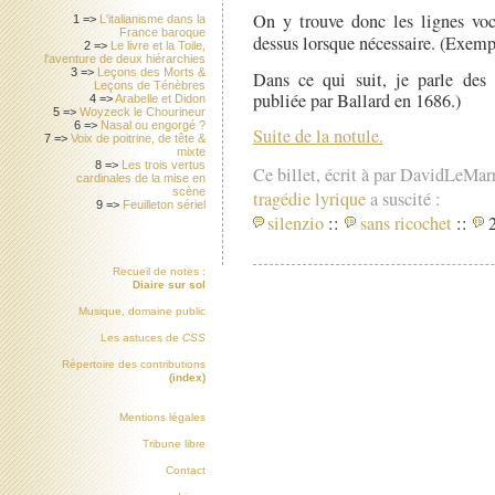
On y trouve donc les lignes voc
1 =>
L'italianisme dans la
France baroque
dessus lorsque nécessaire. (Exem
2 =>
Le livre et la Toile,
l'aventure de deux hiérarchies
3 =>
Leçons des Morts &
Dans ce qui suit, je parle des 
Leçons de Ténèbres
publiée par Ballard en 1686.)
4 =>
Arabelle et Didon
5 =>
Woyzeck le Chourineur
6 =>
Nasal ou engorgé ?
Suite de la notule.
7 =>
Voix de poitrine, de tête &
mixte
8 =>
Les trois vertus
Ce billet, écrit à par DavidLeMar
cardinales de la mise en
scène
tragédie lyrique
a suscité :
9 =>
Feuilleton sériel
silenzio
::
sans ricochet
::
2
Recueil de notes :
Diaire sur sol
Musique, domaine public
Les astuces de
CSS
Répertoire des contributions
(index)
Mentions légales
Tribune libre
Contact