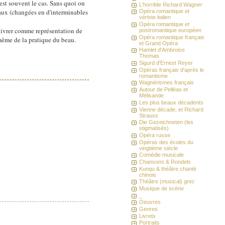
est souvent le cas. Sans quoi on
L'horrible Richard Wagner
paux (changées en d'interminables
Opéra romantique et
vériste italien
Opéra romantique et
 livrer comme représentation de
postromantique européen
Opéra romantique français
même de la pratique du beau.
et Grand Opéra
Hamlet d'Ambroise
Thomas
Sigurd d'Ernest Reyer
Opéras français d'après le
romantisme
Wagnérismes français
Autour de Pelléas et
Mélisande
Les plus beaux décadents
Vienne décade, et Richard
Strauss
Die Gezeichneten (les
stigmatisés)
Opéra russe
Opéras des écoles du
vingtième siècle
Comédie musicale
Chansons & Rondels
Kunqu & théâtre chanté
chinois
Théâtre (musical) grec
Musique de scène
_
Oeuvres
Genres
Livrets
Portraits