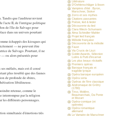
Littérature
D'Oehlenschläger à Ibsen
Vampires d'été : Byron,
Marschner, Stoker
Zorro et ses mythes
n. Tandis que l'auditeur revient
Citations passantes
l'acte II, de l'intrigue politique
Poésie, lied & lieder
Découverte du lied
on de l'île de Salvago pour
Clara Wieck-Schumann
 place dans un univers pourtant
Alma Schindler-Mahler
Projet lied français
Mélodie française
, comme échappés des kiosques qui
Découverte de la mélodie
licitement — ne peuvent être
Faust
trice de Salvago. Pourtant, il ne
Via Crucis de Liszt
Goblin Awards, Sélection
ite — ou alors présentés pour
Lutins & Putti d'incarnat
Les plus beaux récitatifs
Premiers opéras
ses méfaits, mais est-il censé
Baroque français et
tragédie lyrique
utant plus troublé que des faunes
Opéra baroque européen
tion de profonde de sbires,
Opéra seria
Opéras de l'ère classique
thétisation libidineuse.
Andromaque de Grétry
(1780)
 moindre retenue, comme le
Tirso, Molière,
ne interrompue par la religion
Beaumarchais, Da Ponte
et Mozart
ar les différents personnages.
Opéra-comique (et
opérette)
Opéra romantique
allemand
ation simultanée d'émotions très
Le Vampire de Marschner