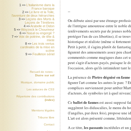
1 =>
L'italianisme dans la
France baroque
--
2 =>
Le livre et la Toile,
l'aventure de deux hiérarchies
3 =>
Leçons des Morts &
On débute ainsi par une étrange profus
Leçons de Ténèbres
de l'intrigue amoureuse entre le noble di
4 =>
Arabelle et Didon
5 =>
Woyzeck le Chourineur
(enlèvements secrets par de jeunes nobl
6 =>
Nasal ou engorgé ?
protéger l'un de ces libertins), il se t
7 =>
Voix de poitrine, de tête &
mixte
historique et réaliste (même si fortemen
8 =>
Les trois vertus
Petit à petit, il s'agira plutôt de fan
cardinales de la mise en
scène
figurent des amusements assez peu chast
9 =>
Feuilleton sériel
commentés comme magiques dans cet unive
peut s'agir d'acteurs payés, puisque le do
l'occasion, alors qu'ils intimident tant l
Recueil de notes :
Diaire sur sol
Pietro déguisé en faune
La présence de
figurer l'art comme les autres le parc ?
Musique, domaine public
complices surviennent pour arrêter Martuc
Les astuces de
CSS
d'acteurs, de symboles (et à quel niveau)
Répertoire des contributions
(index)
ballet de faunes
Ce
est aussi supposé fa
suggèrent les didascalies, le menu du hor
Mentions légales
(l'angélus, par deux fois), propose une id
L'art est alors présenté comme, littéral
Tribune libre
Contact
les passants
A ce titre,
incrédules et un p