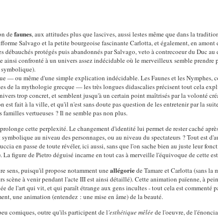
faunes
ion de
, aux attitudes plus que lascives, aussi lestes même que dans la traditio
fforme Salvago et la petite bourgeoise fascinante Carlotta, et également, en amont de 
es débauchés protégés puis abandonnés par Salvago, veto à contrecoeur du Duc au d
rouve ainsi confronté à un univers assez indécidable où le merveilleux semble prendre
t symbolique).
tastique — ou même d'une simple explication indécidable. Les Faunes et les Nymphes
es de la mythologie grecque — les très longues didascalies précisent tout cela exp
rs trop concret, et semblent jusqu'à un certain point maîtrisés par la volonté créa
n est fait à la ville, et qu'il n'est sans doute pas question de les entretenir par la su
es familles vertueuses ? Il ne semble pas non plus.
prolonge cette perplexité. Le changement d'identité lui permet de rester caché après 
 Et symbolique au niveau des personnages, ou au niveau du spectateurs ? Tout est d'a
cia en passe de toute révéler, ici aussi, sans que l'on sache bien au juste leur fonc
. La figure de Pietro déguisé incarne en tout cas à merveille l'équivoque de cette es
allégorie
ire sens, puisqu'il propose notamment une
de Tamare et Carlotta (sans la
s scène à venir pendant l'acte III est ainsi détaillé). Cette animation païenne, à pei
ée de l'art qui vit, et qui paraît étrange aux gens incultes - tout cela est commenté p
ement, une animation (entendez : une mise en âme) de la beauté.
eu comiques, outre qu'ils participent de l
'esthétique mêlée
de l'oeuvre, de l'énonci