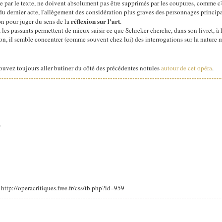
ue par le texte, ne doivent absolument pas être supprimés par les coupures, comme c'
 du dernier acte, l'allègement des considération plus graves des personnages princi
réflexion sur l'art
on pour juger du sens de la
.
, les passants permettent de mieux saisir ce que Schreker cherche, dans son livret, à
on, il semble concentrer (comme souvent chez lui) des interrogations sur la nature 
pouvez toujours aller butiner du côté des précédentes notules
autour de cet opéra
.
.
: http://operacritiques.free.fr/css/tb.php?id=959