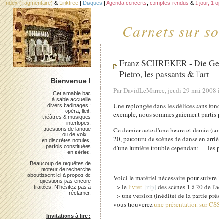
Index (fragmentaire)
&
Linktree
|
Disques
|
Agenda concerts
,
comptes-rendus
&
1 jour, 1 
Carnets sur so
Franz SCHREKER - Die Gezeic
Pietro, les passants & l'art
Bienvenue !
Par DavidLeMarrec, jeudi 29 mai 2008
Cet aimable bac
à sable accueille
Une replongée dans les délices sans fon
divers badinages :
opéra, lied,
exemple, nous sommes gaiement partis po
théâtres & musiques
interlopes,
questions de langue
Ce dernier acte d'une heure et demie (so
ou de voix...
20, parcouru de scènes de danse en arriè
en discrètes notules,
parfois constituées
d'une lumière trouble cependant — les pr
en séries.
--
Beaucoup de requêtes de
moteur de recherche
aboutissent ici à propos de
Voici le matériel nécessaire pour suivre 
questions pas encore
=> le
livret
des scènes 1 à 20 de l'a
traitées. N'hésitez pas à
réclamer.
=> une version (inédite) de la partie p
vous trouverez
une présentation sur CS
Invitations à lire :