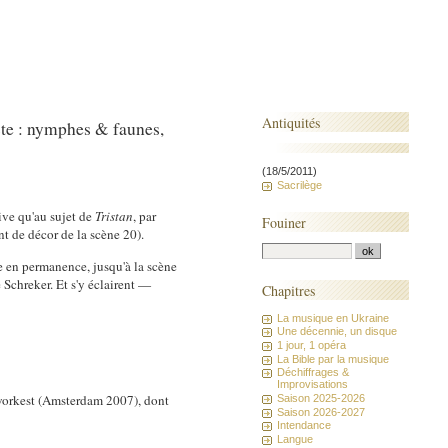
Antiquités
cte : nymphes & faunes,
(18/5/2011)
Sacrilège
ive qu'au sujet de
Tristan
, par
Fouiner
t de décor de la scène 20).
ve en permanence, jusqu'à la scène
 Schreker. Et s'y éclairent —
Chapitres
La musique en Ukraine
Une décennie, un disque
1 jour, 1 opéra
La Bible par la musique
Déchiffrages &
Improvisations
uworkest (Amsterdam 2007), dont
Saison 2025-2026
Saison 2026-2027
Intendance
Langue