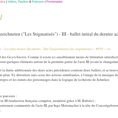
opéra
|
Vidéos
,
Playlists
&
Podcasts
|
Promenades
l
hneten ("Les Stigmatisés") - III - ballet initial du dernier a
 à
::
Les plus beaux décadents
-
Die Gezeichneten (les stigmatisés)
::
#959
::
rss
d des
Gezeichneten
. Comme il existe ici sensiblement moins de littérature introduct
ur quelques éléments autour de la première partie de l'acte III (avant le changemen
it la durée additionnée des deux actes précédents) contient deux ballets, et se trou
re-plan. S'y déroulent sans cesse des actions simultanées, à l'image de la musique de
opos et les statuts des personnages dans la logique de la théorie de Schreker.
le parcours :
cte III (traduction française comprise, numérisé grâce à M. Rubato) ;
résentement commentée de l'acte III, par Ingo Metzmacher à la tête du Concertgebo
S
.