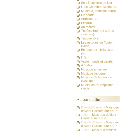
Son & Lumière du jour
Lutin Chamber Orchestra
Musique, domaine public
Discourir
Architecture
Pictural
Au théâtre
Théâtre filmé (et autres
cinémas)
Tribune libre
Les astuces de Tonton
David
En passant - brèves et
jeux
H.S.
Vaste monde et gentils
A l'index
Musique ancienne
Musique baroque
Musique de la période
classique
Musiques du vingtième
siècle
Autour du thé
DavidLeMarrec -
Mais que
devient Carnets sur sol ?
Julien -
Mais que devient
Carnets sur sol ?
DavidLeMarrec -
Mais que
devient Carnets sur sol ?
Julien -
Mais que devient