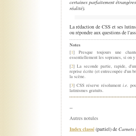
certaines parfaitement étrangère
réalité).
La rédaction de CSS et ses lutins
ou répondre aux questions de l'ass
Notes
[
1
] Presque toujours une chant
essentiellement les sopranes, si on y
[
2
] La seconde partie, rapide, d'u
reprise écrite (et entrecoupée d'un b
la scène.
i.e.
[
3
] CSS réserve résolument
pou
latinismes gratuits.
--
Autres notules
Index classé
(partiel) de
Carnets 