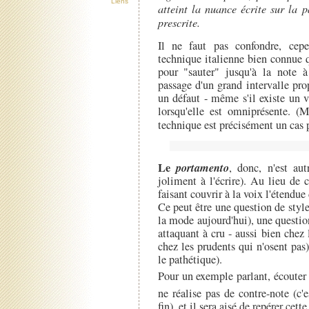
Liens
atteint la nuance écrite sur la p
prescrite.
Il ne faut pas confondre, cepe
technique italienne bien connue q
pour "sauter" jusqu'à la note à 
passage d'un grand intervalle pr
un défaut - même s'il existe un 
lorsqu'elle est omniprésente. (M
technique est précisément un cas p
Le
portamento
, donc, n'est au
joliment à l'écrire). Au lieu de 
faisant couvrir à la voix l'étendue
Ce peut être une question de styl
la mode aujourd'hui), une question
attaquant à cru - aussi bien chez 
chez les prudents qui n'osent pas
le pathétique).
Pour un exemple parlant, écouter 
ne réalise pas de contre-note (c'e
fin), et il sera aisé de repérer cet