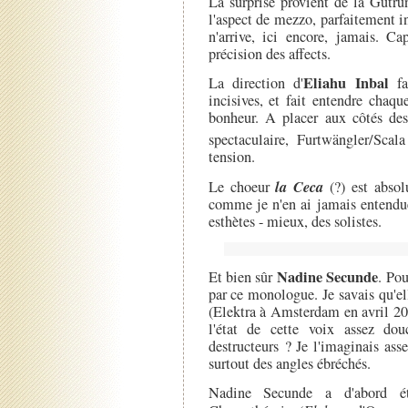
La surprise provient de la Gutr
l'aspect de mezzo, parfaitement i
n'arrive, ici encore, jamais. C
précision des affects.
Eliahu Inbal
La direction d'
fav
incisives, et fait entendre chaqu
bonheur. A placer aux côtés des
spectaculaire, Furtwängler/Scal
tension.
la Ceca
Le choeur
(?) est absol
comme je n'en ai jamais entendue
esthètes - mieux, des solistes.
Nadine Secunde
Et bien sûr
. Pou
par ce monologue. Je savais qu'el
(Elektra à Amsterdam en avril 200
l'état de cette voix assez dou
destructeurs ? Je l'imaginais ass
surtout des angles ébréchés.
Nadine Secunde a d'abord ét