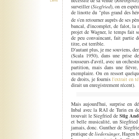
nécessité de sa venue (
Rheingold
)
Liens
surveiller (
Siegfried
), on en espér
de linotte du "plus grand des hé
de s'en retourner auprès de ses pèr
bancal, d'incomplet, de falot, l
projet de Wagner, le temps fait s
de peu convaincant, fait partie d
titre, est terrible.
D'autant plus, je me souviens, der
(Scala 1950), dans une prise d
tousseurs d'avril, avec un orches
partition, mais dans une fièvre
exemplaire. On en ressort quelq
de droits, je fournis
l'extrait en 
dirait un enregistrement récent).
Mais aujourd'hui, surprise en d
Inbal avec la RAI de Turin en de
Stig And
trouvait le Siegfried de
et belle musicalité, un Siegfri
jamais, donc. Gunther de Siegfrie
pratique de
liedersänger
, Hagen b