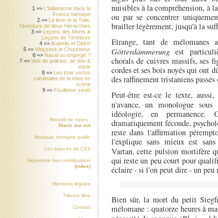
nuisibles à la compréhension, à la 
1 =>
L'italianisme dans la
France baroque
ou par se concentrer uniquement
2 =>
Le livre et la Toile,
brailler légèrement, jusqu'à la suf
l'aventure de deux hiérarchies
3 =>
Leçons des Morts &
Leçons de Ténèbres
Etrange, tant de mélomanes ai
4 =>
Arabelle et Didon
Götterdämmerung
est particuli
5 =>
Woyzeck le Chourineur
6 =>
Nasal ou engorgé ?
chorals de cuivres massifs, ses 
7 =>
Voix de poitrine, de tête &
mixte
cordes et ses bois noyés qui ont 
8 =>
Les trois vertus
des raffinement tristaniens passés 
cardinales de la mise en
scène
9 =>
Feuilleton sériel
Peut-être est-ce le texte, auss
n'avance, un monologue sou
idéologie, en permanence. 
Recueil de notes :
dramatiquement féconde, psycholo
Diaire sur sol
reste dans l'affirmation pérempt
Musique, domaine public
l'explique sans mieux est san
Les astuces de
CSS
Vartan, cette pulsion mortifère 
qui reste un peu court pour qualifi
Répertoire des contributions
(index)
éclaire - si l'on peut dire - un pe
Mentions légales
Tribune libre
Bien sûr, la mort du petit Siegf
mélomane : quatorze heures à man
Contact