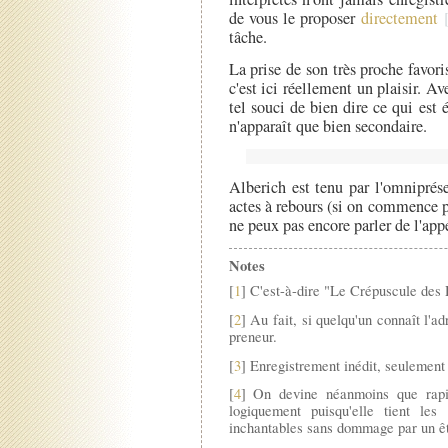
de vous le proposer
directement
tâche.
La prise de son très proche favori
c'est ici réellement un plaisir. Av
tel souci de bien dire ce qui est éc
n'apparaît que bien secondaire.
Alberich est tenu par l'omnipré
actes à rebours (si on commence par
ne peux pas encore parler de l'app
Notes
[
1
] C'est-à-dire "Le Crépuscule des
[
2
] Au fait, si quelqu'un connaît l'
preneur.
[
3
] Enregistrement inédit, seulement 
[
4
] On devine néanmoins que rapid
logiquement puisqu'elle tient les 
inchantables sans dommage par un ê