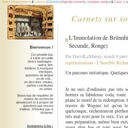
Index (fragmentaire)
&
Linktree
|
Disques
|
Agenda concerts
,
comptes-rendus
&
1 jour, 1 
Carnets sur so
L'Immolation de Brünnhi
Secunde, Ronge)
Bienvenue !
Cet aimable bac
Par DavidLeMarrec, mardi 9 janv
à sable accueille
représentations
-
L'horrible Rich
divers badinages :
opéra, lied,
théâtres & musiques
Un parcours initiatique. Quelques 
interlopes,
questions de langue
ou de voix...
en discrètes notules,
parfois constituées
Je ne suis d'ordinaire pas très 
en séries.
hormis sa fabuleuse coda, toute 
Beaucoup de requêtes de
plane le motif de la rédemption.
moteur de recherche
aboutissent ici à propos de
travers de Wagner tel qu'on l
questions pas encore
traitées. N'hésitez pas à
quelconque, orchestration pléth
réclamer.
très mal écrit pour la voix. Ces a
sans préparation, même bien exéc
aigus plus bas et tout aussi bi
Invitations à lire :