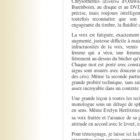
Chrysothémis (
Elektra
d'Ozawa,
Barenboim, au disque et au DVD),
précise, mais toujours intellige
toutefois reconnaître que son 
engageante du timbre, la fluidité 
La voix est fatiguée, exactement
augmenté, justesse difficile à mai
infractuosités de la voix, verni
femme qui a vécu, une femme 
fièrement au-dessus du bûcher qu'e
Chaque mot est porté avec constan
aigus sont assurés avec douceur 
des cris). Même la seconde parti
grande probité technique, sans rai
assez incroyable dans un contexte
Une grande leçon à toutes les tec
monologue sous un déluge de sple
en sens. Même Evelyn Herlitzius, 
sa voix fruitée et l'aisance de sa
attitude en accord avec le livret, e
Pour témoignage, je laisse ici la 
interprètes n'ont jamais enregist