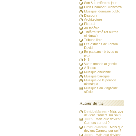
Son & Lumière du jour
Lutin Chamber Orchestra
Musique, domaine public
Discourir
Architecture
Pictural
Au théâtre
Théâtre filmé (et autres
cinémas)
Tribune libre
Les astuces de Tonton
David
En passant - brèves et
jeux
H.S.
Vaste monde et gentils
A l'index
Musique ancienne
Musique baroque
Musique de la période
classique
Musiques du vingtième
siècle
Autour du thé
DavidLeMarrec -
Mais que
devient Carnets sur sol ?
Julien -
Mais que devient
Carnets sur sol ?
DavidLeMarrec -
Mais que
devient Carnets sur sol ?
Julien -
Mais que devient