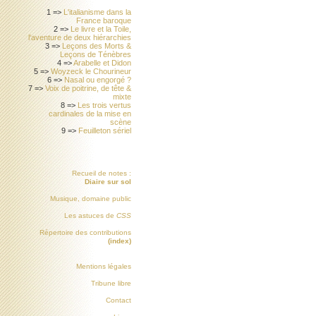
1 =>
L'italianisme dans la
France baroque
2 =>
Le livre et la Toile,
l'aventure de deux hiérarchies
3 =>
Leçons des Morts &
Leçons de Ténèbres
4 =>
Arabelle et Didon
5 =>
Woyzeck le Chourineur
6 =>
Nasal ou engorgé ?
7 =>
Voix de poitrine, de tête &
mixte
8 =>
Les trois vertus
cardinales de la mise en
scène
9 =>
Feuilleton sériel
Recueil de notes :
Diaire sur sol
Musique, domaine public
Les astuces de
CSS
Répertoire des contributions
(index)
Mentions légales
Tribune libre
Contact