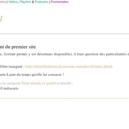
opéra
|
Vidéos
,
Playlists
&
Podcasts
|
Promenades
l
nt du premier site
, l'extrait promis y est désormais disponible), il était question des particularités
 d'être inauguré :
http://mireilledelunsch.monsite.wanadoo.fr/index.jhtml
.
arie-Laure du temps qu'elle lui consacre !
s la catégorie
Vaste monde et gentils
a suscité :
0 indiscrets