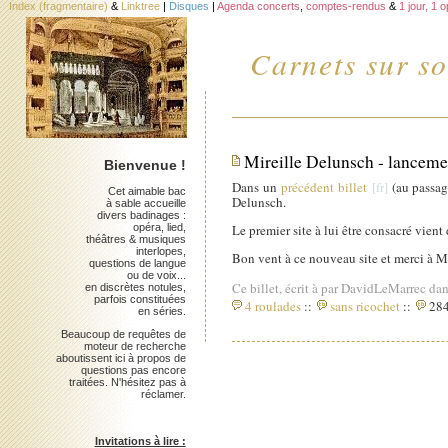
Index (fragmentaire)
&
Linktree
|
Disques
|
Agenda concerts
,
comptes-rendus
&
1 jour, 1 
Carnets sur so
Mireille Delunsch - lanceme
Bienvenue !
Dans un
précédent billet
(au passage
Cet aimable bac
Delunsch.
à sable accueille
divers badinages :
opéra, lied,
Le premier site à lui être consacré vient
théâtres & musiques
interlopes,
Bon vent à ce nouveau site et merci à M
questions de langue
ou de voix...
Ce billet, écrit à par DavidLeMarrec dan
en discrètes notules,
parfois constituées
4 roulades
::
sans ricochet
::
284
en séries.
Beaucoup de requêtes de
moteur de recherche
aboutissent ici à propos de
questions pas encore
traitées. N'hésitez pas à
réclamer.
Invitations à lire :