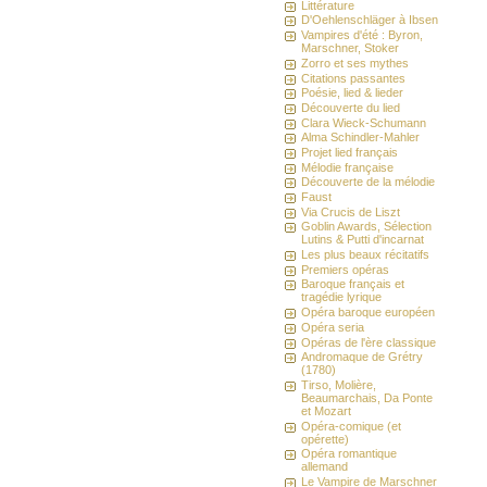
Littérature
D'Oehlenschläger à Ibsen
Vampires d'été : Byron,
Marschner, Stoker
Zorro et ses mythes
Citations passantes
Poésie, lied & lieder
Découverte du lied
Clara Wieck-Schumann
Alma Schindler-Mahler
Projet lied français
Mélodie française
Découverte de la mélodie
Faust
Via Crucis de Liszt
Goblin Awards, Sélection
Lutins & Putti d'incarnat
Les plus beaux récitatifs
Premiers opéras
Baroque français et
tragédie lyrique
Opéra baroque européen
Opéra seria
Opéras de l'ère classique
Andromaque de Grétry
(1780)
Tirso, Molière,
Beaumarchais, Da Ponte
et Mozart
Opéra-comique (et
opérette)
Opéra romantique
allemand
Le Vampire de Marschner