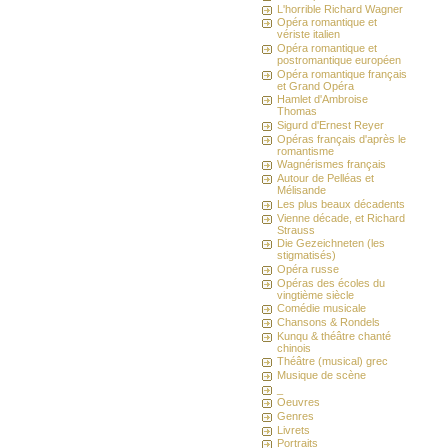
L'horrible Richard Wagner
Opéra romantique et
vériste italien
Opéra romantique et
postromantique européen
Opéra romantique français
et Grand Opéra
Hamlet d'Ambroise
Thomas
Sigurd d'Ernest Reyer
Opéras français d'après le
romantisme
Wagnérismes français
Autour de Pelléas et
Mélisande
Les plus beaux décadents
Vienne décade, et Richard
Strauss
Die Gezeichneten (les
stigmatisés)
Opéra russe
Opéras des écoles du
vingtième siècle
Comédie musicale
Chansons & Rondels
Kunqu & théâtre chanté
chinois
Théâtre (musical) grec
Musique de scène
_
Oeuvres
Genres
Livrets
Portraits