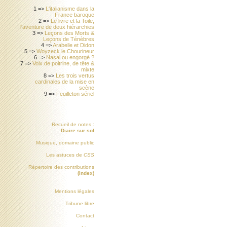
1 =>
L'italianisme dans la
France baroque
2 =>
Le livre et la Toile,
l'aventure de deux hiérarchies
3 =>
Leçons des Morts &
Leçons de Ténèbres
4 =>
Arabelle et Didon
5 =>
Woyzeck le Chourineur
6 =>
Nasal ou engorgé ?
7 =>
Voix de poitrine, de tête &
mixte
8 =>
Les trois vertus
cardinales de la mise en
scène
9 =>
Feuilleton sériel
Recueil de notes :
Diaire sur sol
Musique, domaine public
Les astuces de
CSS
Répertoire des contributions
(index)
Mentions légales
Tribune libre
Contact