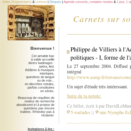
Index (fragmentaire)
&
Linktree
|
Disques
|
Agenda concerts
,
comptes-rendus
&
1 jour, 1 
Carnets sur so
Philippe de Villiers à l'
Bienvenue !
politiques - I, forme de l'
Cet aimable bac
à sable accueille
divers badinages :
Le 27 septembre 2004. Diffusé p
opéra, lied,
théâtres & musiques
intégr
interlopes,
http://www.asmp.fr/travaux/comm
questions de langue
ou de voix...
en discrètes notules,
Un sujet d'étude très intéressant.
parfois constituées
en séries.
Suite de la notule.
Beaucoup de requêtes de
moteur de recherche
Ce billet, écrit à par DavidLeMar
aboutissent ici à propos de
questions pas encore
5 roulades
::
une Nymphe Ec
traitées. N'hésitez pas à
réclamer.
Invitations à lire :