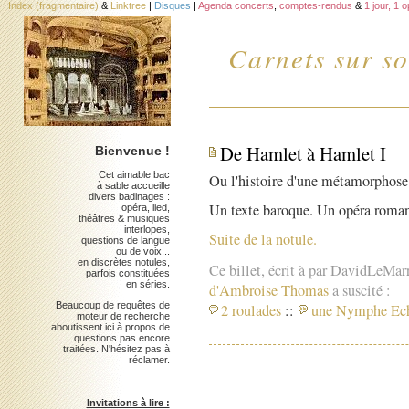
Index (fragmentaire)
&
Linktree
|
Disques
|
Agenda concerts
,
comptes-rendus
&
1 jour, 1 
Carnets sur so
De Hamlet à Hamlet I
Bienvenue !
Cet aimable bac
Ou l'histoire d'une métamorphose
à sable accueille
divers badinages :
Un texte baroque. Un opéra roman
opéra, lied,
théâtres & musiques
interlopes,
Suite de la notule.
questions de langue
ou de voix...
en discrètes notules,
Ce billet, écrit à par DavidLeMar
parfois constituées
en séries.
d'Ambroise Thomas
a suscité :
Beaucoup de requêtes de
2 roulades
::
une Nymphe Ec
moteur de recherche
aboutissent ici à propos de
questions pas encore
traitées. N'hésitez pas à
réclamer.
Invitations à lire :