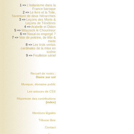
1 =>
L'italianisme dans la
France baroque
2 =>
Le livre et la Toile,
l'aventure de deux hiérarchies
3 =>
Leçons des Morts &
Leçons de Ténèbres
4 =>
Arabelle et Didon
5 =>
Woyzeck le Chourineur
6 =>
Nasal ou engorgé ?
7 =>
Voix de poitrine, de tête &
mixte
8 =>
Les trois vertus
cardinales de la mise en
scène
9 =>
Feuilleton sériel
Recueil de notes :
Diaire sur sol
Musique, domaine public
Les astuces de
CSS
Répertoire des contributions
(index)
Mentions légales
Tribune libre
Contact