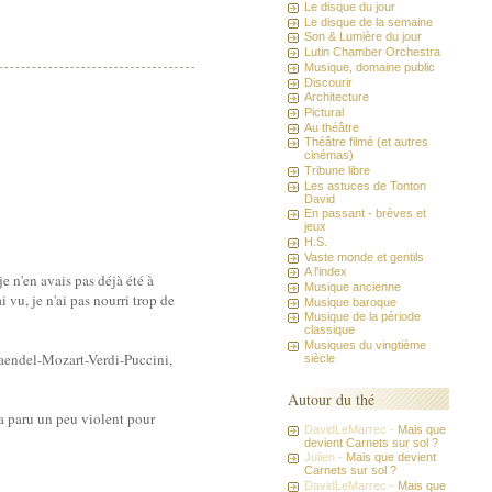
Le disque du jour
Le disque de la semaine
Son & Lumière du jour
Lutin Chamber Orchestra
Musique, domaine public
Discourir
Architecture
Pictural
Au théâtre
Théâtre filmé (et autres
cinémas)
Tribune libre
Les astuces de Tonton
David
En passant - brèves et
jeux
H.S.
Vaste monde et gentils
A l'index
 je n'en avais pas déjà été à
Musique ancienne
i vu, je n'ai pas nourri trop de
Musique baroque
Musique de la période
classique
Musiques du vingtième
 Haendel-Mozart-Verdi-Puccini,
siècle
Autour du thé
'a paru un peu violent pour
DavidLeMarrec -
Mais que
devient Carnets sur sol ?
Julien -
Mais que devient
Carnets sur sol ?
DavidLeMarrec -
Mais que