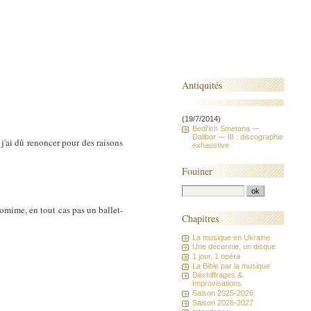
Antiquités
(19/7/2014)
Bedřich Smetana —
Dalibor — III : discographie
j'ai dû renoncer pour des raisons
exhaustive
Fouiner
tomime, en tout cas pas un ballet-
Chapitres
La musique en Ukraine
Une décennie, un disque
1 jour, 1 opéra
La Bible par la musique
Déchiffrages &
Improvisations
Saison 2025-2026
Saison 2026-2027