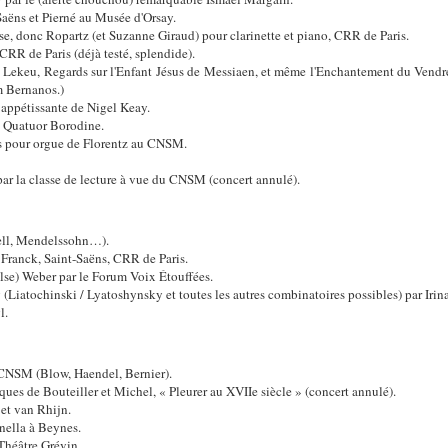
Saëns et Pierné au Musée d'Orsay.
e, donc Ropartz (et Suzanne Giraud) pour clarinette et piano, CRR de Paris.
RR de Paris (déjà testé, splendide).
 Lekeu, Regards sur l'Enfant Jésus de Messiaen, et même l'Enchantement du Vendr
m Bernanos.)
 appétissante de Nigel Keay.
e Quatuor Borodine.
s pour orgue de Florentz au CNSM.
par la classe de lecture à vue du CNSM (concert annulé).
ell, Mendelssohn…).
Franck, Saint-Saëns, CRR de Paris.
lse) Weber par le Forum Voix Étouffées.
(Liatochinski / Lyatoshynsky et toutes les autres combinatoires possibles) par Ir
l.
u CNSM (Blow, Haendel, Bernier).
ues de Bouteiller et Michel, « Pleurer au XVIIe siècle » (concert annulé).
et van Rhijn.
nella à Beynes.
héâtre Grévin.