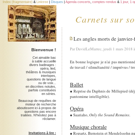
Index (fragmentaire)
&
Linktree
|
Disques
|
Agenda concerts
,
comptes-rendus
&
1 jour, 1 
Carnets sur so
Les angles morts de janvier-
Par DavidLeMarrec, jeudi 1 mars 2018 
Bienvenue !
Cet aimable bac
En bonne logique je n'ai pas mentionné, 
à sable accueille
divers badinages :
de travail / silmultanéité / imprévus / 
opéra, lied,
théâtres & musiques
interlopes,
questions de langue
Ballet
ou de voix...
en discrètes notules,
parfois constituées
● Reprise du Daphnis de Millepied (déjà v
en séries.
pantomime intelligible).
Beaucoup de requêtes de
moteur de recherche
Opéra
aboutissent ici à propos de
questions pas encore
● Saariaho,
Only the Sound Remains
.
traitées. N'hésitez pas à
réclamer.
Musique chorale
● Ropartz, Bernstein et Mendelssohn par
Invitations à lire :