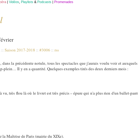
opéra
|
Vidéos
,
Playlists
&
Podcasts
|
Promenades
l
février
à
::
Saison 2017-2018
::
#3006
::
rss
dans la précédente notule, tous les spectacles que j'aurais voulu voir et auxquels 
trop-plein… Il y en a quantité. Quelques exemples tirés des deux derniers mois :
u, très flou là où le livret est très précis – épure qui n'a plus rien d'un ballet-pan
 la Maîtrise de Paris (mairie du XIXe).