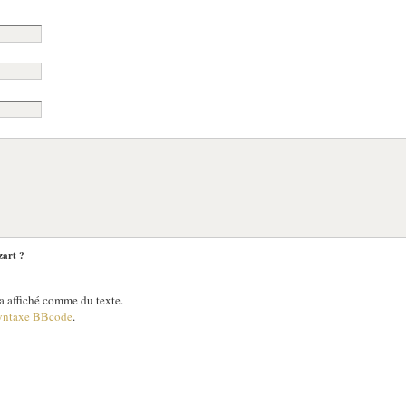
zart ?
 affiché comme du texte.
yntaxe BBcode
.