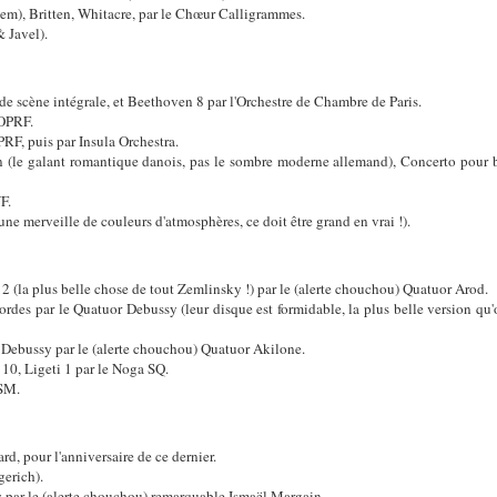
m), Britten, Whitacre, par le Chœur Calligrammes.
 Javel).
e scène intégrale, et Beethoven 8 par l'Orchestre de Chambre de Paris.
'OPRF.
RF, puis par Insula Orchestra.
 (le galant romantique danois, pas le sombre moderne allemand), Concerto pour 
F.
ne merveille de couleurs d'atmosphères, ce doit être grand en vrai !).
 (la plus belle chose de tout Zemlinsky !) par le (alerte chouchou) Quatuor Arod.
des par le Quatuor Debussy (leur disque est formidable, la plus belle version qu
 Debussy par le (alerte chouchou) Quatuor Akilone.
10, Ligeti 1 par le Noga SQ.
NSM.
, pour l'anniversaire de ce dernier.
gerich).
 par le (alerte chouchou) remarquable Ismaël Margain.