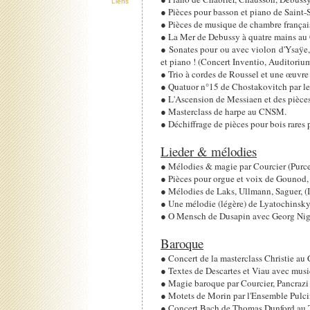
Liens
● Pièces pour basson et piano de Saint-
● Pièces de musique de chambre français
● La Mer de Debussy à quatre mains au C
● Sonates pour ou avec violon d'Ysaÿe,
et piano ! (Concert Inventio, Auditoriu
● Trio à cordes de Roussel et une œuvre
● Quatuor n°15 de Chostakovitch par l
● L'Ascension de Messiaen et des pièce
● Masterclass de harpe au CNSM.
● Déchiffrage de pièces pour bois rares 
Lieder & mélodies
● Mélodies & magie par Courcier (Purc
● Pièces pour orgue et voix de Gounod, 
● Mélodies de Laks, Ullmann, Saguer, (I
● Une mélodie (légère) de Lyatochinsky 
● O Mensch de Dusapin avec Georg Nig
Baroque
● Concert de la masterclass Christie a
● Textes de Descartes et Viau avec musiq
● Magie baroque par Courcier, Pancrazi 
● Motets de Morin par l'Ensemble Pulci
● Concert Bach de Thomas Dunford au T