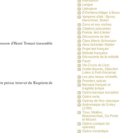
Intendance
Langue
Littérature
D'Oehlenschläger à Ibsen
Vampires d'été : Byron,
Marschner, Stoker
Zorro et ses mythes
Citations passantes
Poésie, lied & lieder
Découverte du lied
Clara Wieck-Schumann
basson d'Henri Tomasi (ensemble
Alma Schindler-Mahler
Projet lied français
Mélodie française
Découverte de la mélodie
Faust
Via Crucis de Liszt
Goblin Awards, Sélection
Lutins & Putti d'incarnat
Les plus beaux récitatifs
Premiers opéras
'on puisse trouver du Requiem de
Baroque français et
tragédie lyrique
Opéra baroque européen
Opéra seria
Opéras de l'ère classique
Andromaque de Grétry
(1780)
Tirso, Molière,
Beaumarchais, Da Ponte
et Mozart
Opéra-comique (et
opérette)
Opéra romantique