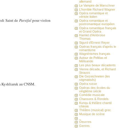
allemand
Le Vampire de Marschner
L'horrible Richard Wagner
Opéra romantique et
vériste italien
edi Saint de
Parsifal
pour violon
Opéra romantique et
postromantique européen
Opéra romantique français
et Grand Opéra
Hamlet d'Ambroise
Thomas
Sigurd d'Ernest Reyer
Opéras français d'après le
romantisme
Wagnérismes français
Autour de Pelléas et
Mélisande
Les plus beaux décadents
Vienne décade, et Richard
Strauss
Die Gezeichneten (les
stigmatisés)
ina Kyshliaruk au CNSM.
Opéra russe
Opéras des écoles du
vingtième siècle
Comédie musicale
Chansons & Rondels
Kunqu & théâtre chanté
chinois
Théâtre (musical) grec
Musique de scène
_
Oeuvres
Genres