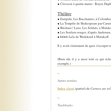
● Clavecin à quatre mains : Royer, Duph
Théâtre
● Euripide, Les Bacchantes, à Colombes
● La Tempête de Shakespeare par Carsen (
● Büchner / Lenz, Les Soldats, à Malako
● Les Souliers rouges, d'après Andersen
●
L
Lulu
de Wedekind à Malakoff.
ULU
Il y avait clairement de quoi s'occuper e
(Bien sûr, il y a aussi tout ce qui éch
exemple.)
--
Autres notules
Index classé
(partiel) de
Carnets sur sol
--
Trackbacks