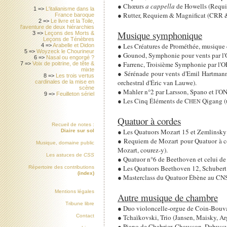
● Chœurs
a cappella
de Howells (Requie
1 =>
L'italianisme dans la
● Rutter, Requiem & Magnificat (CRR &
France baroque
2 =>
Le livre et la Toile,
l'aventure de deux hiérarchies
Musique symphonique
3 =>
Leçons des Morts &
Leçons de Ténèbres
● Les Créatures de Prométhée, musique d
4 =>
Arabelle et Didon
5 =>
Woyzeck le Chourineur
● Gounod, Symphonie pour vents par l
6 =>
Nasal ou engorgé ?
● Farrenc, Troisième Symphonie par l'OP
7 =>
Voix de poitrine, de tête &
mixte
● Sérénade pour vents d'Emil Hartmann
8 =>
Les trois vertus
orchestral d'Éric van Lauwe).
cardinales de la mise en
scène
● Mahler n°2 par Larsson, Spano et l'ON
9 =>
Feuilleton sériel
● Les Cinq Éléments de C
Qigang (u
HEN
Quatuor à cordes
Recueil de notes :
● Les Quatuors Mozart 15 et Zemlinsky 2
Diaire sur sol
● Requiem de Mozart pour Quatuor à cor
Musique, domaine public
Mozart, courez-y).
Les astuces de
CSS
● Quatuor n°6 de Beethoven et celui de
● Les Quatuors Beethoven 12, Schubert 
Répertoire des contributions
(index)
● Masterclass du Quatuor Ébène au C
Mentions légales
Autre musique de chambre
Tribune libre
● Duo violoncelle-orgue de Coin-Bouvard
● Tchaïkovski, Trio (Jansen, Maisky, Ar
Contact
● Piano de Chabrier, Chausson, Debussy