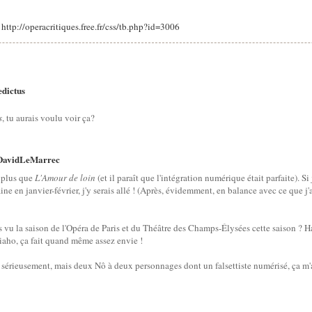
: http://operacritiques.free.fr/css/tb.php?id=3006
dictus
s
, tu aurais voulu voir ça?
DavidLeMarrec
, plus que
L'Amour de loin
(et il paraît que l'intégration numérique était parfaite). Si
ne en janvier-février, j'y serais allé ! (Après, évidemment, en balance avec ce que j'a
 as vu la saison de l'Opéra de Paris et du Théâtre des Champs-Élysées cette saison ?
iaho, ça fait quand même assez envie !
s sérieusement, mais deux Nô à deux personnages dont un falsettiste numérisé, ça m