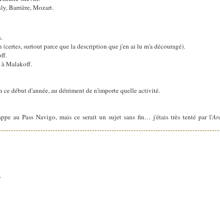
ly, Barrière, Mozart.
.
certes, surtout parce que la description que j'en ai lu m'a découragé).
ff.
, à Malakoff.
n ce début d'année, au détriment de n'importe quelle activité.
appe au Pass Navigo, mais ce serait un sujet sans fin… j'étais très tenté par l'
Ar
.