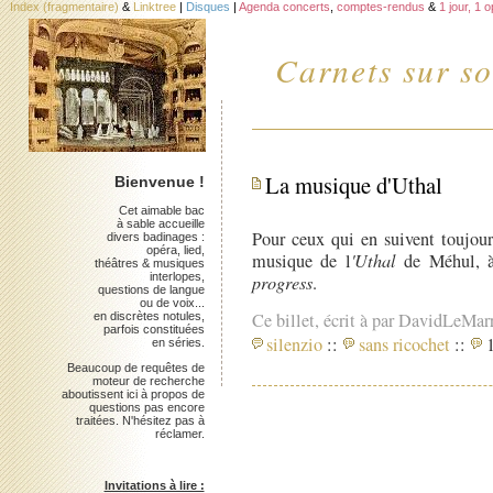
Index (fragmentaire)
&
Linktree
|
Disques
|
Agenda concerts
,
comptes-rendus
&
1 jour, 1 
Carnets sur so
La musique d'Uthal
Bienvenue !
Cet aimable bac
à sable accueille
Pour ceux qui en suivent toujou
divers badinages :
opéra, lied,
musique de l
'Uthal
de Méhul, à
théâtres & musiques
interlopes,
progress
.
questions de langue
ou de voix...
Ce billet, écrit à par DavidLeMar
en discrètes notules,
parfois constituées
silenzio
::
sans ricochet
::
1
en séries.
Beaucoup de requêtes de
moteur de recherche
aboutissent ici à propos de
questions pas encore
traitées. N'hésitez pas à
réclamer.
Invitations à lire :