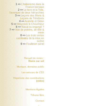
1 =>
L'italianisme dans la
France baroque
2 =>
Le livre et la Toile,
l'aventure de deux hiérarchies
3 =>
Leçons des Morts &
Leçons de Ténèbres
4 =>
Arabelle et Didon
5 =>
Woyzeck le Chourineur
6 =>
Nasal ou engorgé ?
7 =>
Voix de poitrine, de tête &
mixte
8 =>
Les trois vertus
cardinales de la mise en
scène
9 =>
Feuilleton sériel
Recueil de notes :
Diaire sur sol
Musique, domaine public
Les astuces de
CSS
Répertoire des contributions
(index)
Mentions légales
Tribune libre
Contact