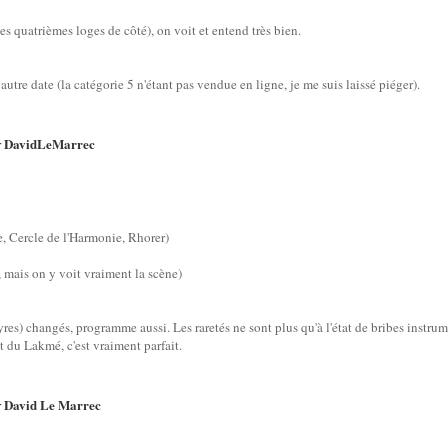
es quatrièmes loges de côté), on voit et entend très bien.
utre date (la catégorie 5 n'étant pas vendue en ligne, je me suis laissé piéger).
DavidLeMarrec
r
e, Cercle de l'Harmonie, Rhorer)
, mais on y voit vraiment la scène)
yres) changés, programme aussi. Les raretés ne sont plus qu'à l'état de bribes instr
t du Lakmé, c'est vraiment parfait.
David Le Marrec
r