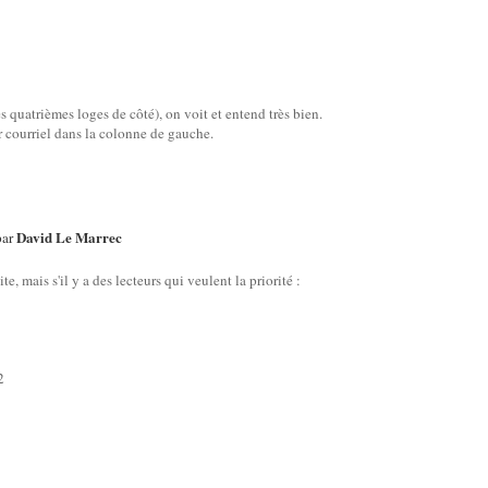
s quatrièmes loges de côté), on voit et entend très bien.
r courriel dans la colonne de gauche.
David Le Marrec
par
e, mais s'il y a des lecteurs qui veulent la priorité :
2