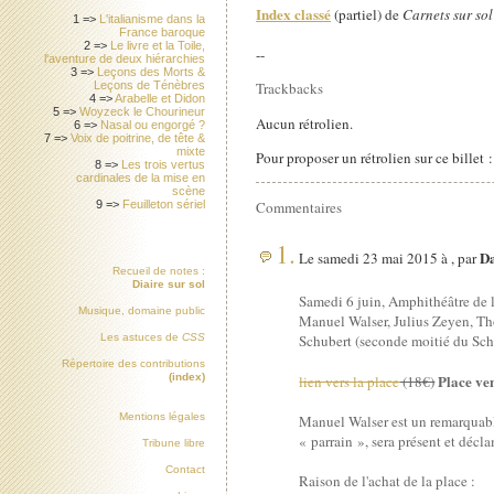
Index classé
(partiel) de
Carnets sur sol
1 =>
L'italianisme dans la
France baroque
2 =>
Le livre et la Toile,
--
l'aventure de deux hiérarchies
3 =>
Leçons des Morts &
Leçons de Ténèbres
Trackbacks
4 =>
Arabelle et Didon
5 =>
Woyzeck le Chourineur
Aucun rétrolien.
6 =>
Nasal ou engorgé ?
7 =>
Voix de poitrine, de tête &
mixte
Pour proposer un rétrolien sur ce billet 
8 =>
Les trois vertus
cardinales de la mise en
scène
Commentaires
9 =>
Feuilleton sériel
1.
Da
Le samedi 23 mai 2015 à , par
Recueil de notes :
Diaire sur sol
Samedi 6 juin, Amphithéâtre de 
Musique, domaine public
Manuel Walser, Julius Zeyen, T
Schubert (seconde moitié du Sch
Les astuces de
CSS
Répertoire des contributions
Place ve
(index)
lien vers la place
(18€)
Mentions légales
Manuel Walser est un remarquable
« parrain », sera présent et déc
Tribune libre
Contact
Raison de l'achat de la place :