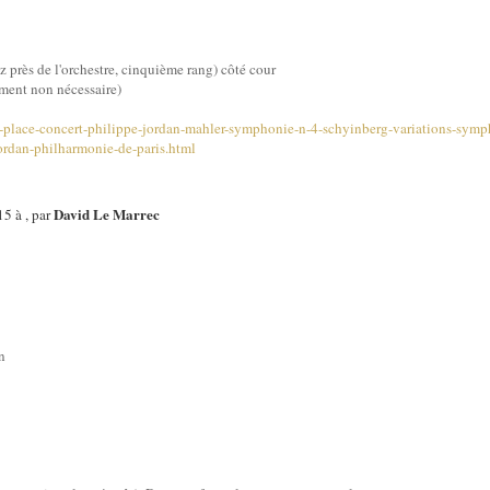
z près de l'orchestre, cinquième rang) côté cour
ment non nécessaire)
place-concert-philippe-jordan-mahler-symphonie-n-4-schyinberg-variations-sym
jordan-philharmonie-de-paris.html
David Le Marrec
5 à , par
n