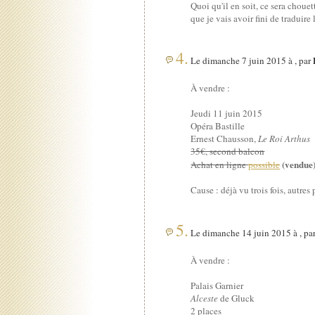
Quoi qu'il en soit, ce sera choue
que je vais avoir fini de traduir
4.
Le dimanche 7 juin 2015 à , par
À vendre :
Jeudi 11 juin 2015
Opéra Bastille
Ernest Chausson,
Le Roi Arthus
35€, second balcon
(vendue
Achat en ligne
possible
Cause : déjà vu trois fois, autres 
5.
Le dimanche 14 juin 2015 à , pa
À vendre :
Palais Garnier
Alceste
de Gluck
2 places