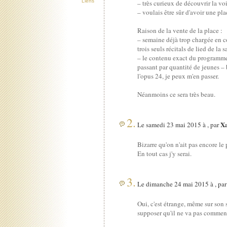
Liens
– très curieux de découvrir la vo
– voulais être sûr d'avoir une pla
Raison de la vente de la place :
– semaine déjà trop chargée en c
trois seuls récitals de lied de l
– le contenu exact du programme n
passant par quantité de jeunes – 
l'opus 24, je peux m'en passer.
Néanmoins ce sera très beau.
2.
Xa
Le samedi 23 mai 2015 à , par
Bizarre qu'on n'ait pas encore l
En tout cas j'y serai.
3.
Le dimanche 24 mai 2015 à , pa
Oui, c'est étrange, même sur son 
supposer qu'il ne va pas commenc