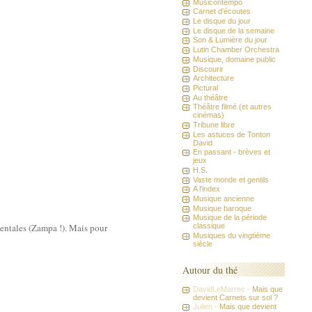
Musicontempo
Carnet d'écoutes
Le disque du jour
Le disque de la semaine
Son & Lumière du jour
Lutin Chamber Orchestra
Musique, domaine public
Discourir
Architecture
Pictural
Au théâtre
Théâtre filmé (et autres
cinémas)
Tribune libre
Les astuces de Tonton
David
En passant - brèves et
jeux
H.S.
Vaste monde et gentils
A l'index
Musique ancienne
Musique baroque
Musique de la période
umentales (Zampa !). Mais pour
classique
Musiques du vingtième
siècle
Autour du thé
DavidLeMarrec -
Mais que
devient Carnets sur sol ?
Julien -
Mais que devient