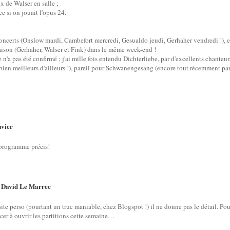
ix de Walser en salle ;
ce si on jouait l'opus 24.
oncerts (Onslow mardi, Cambefort mercredi, Gesualdo jeudi, Gerhaher vendredi !), et
a saison (Gerhaher, Walser et Fink) dans le même week-end !
'a pas été confirmé ; j'ai mille fois entendu Dichterliebe, par d'excellents chanteu
bien meilleurs d'ailleurs !), pareil pour Schwanengesang (encore tout récemment par 
vier
e programme précis!
David Le Marrec
r
site perso (pourtant un truc maniable, chez Blogspot !) il ne donne pas le détail. P
er à ouvrir les partitions cette semaine…