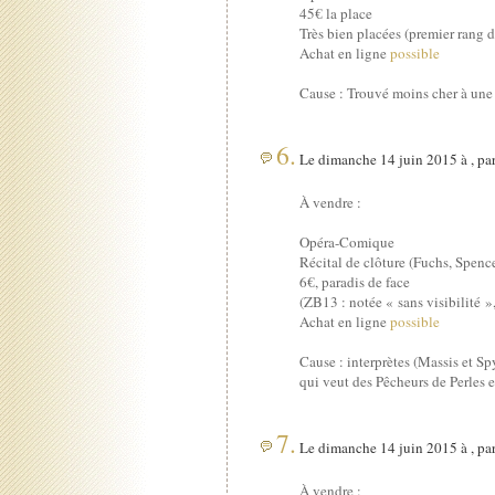
45€ la place
Très bien placées (premier rang d
Achat en ligne
possible
Cause : Trouvé moins cher à une a
6.
Le dimanche 14 juin 2015 à , pa
À vendre :
Opéra-Comique
Récital de clôture (Fuchs, Spenc
6€, paradis de face
(ZB13 : notée « sans visibilité »
Achat en ligne
possible
Cause : interprètes (Massis et Sp
qui veut des Pêcheurs de Perles e
7.
Le dimanche 14 juin 2015 à , pa
À vendre :