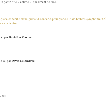
la partie dite « courbe », quasiment de face.
place-concert-helene-grimaud-concerto-pour-piano-n-2-de-brahms-symphonie-n-5-d
-de-paris.html
David Le Marrec
à , par
David Le Marrec
5 à , par
iques