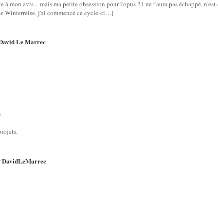
tte à mon avis – mais ma petite obsession pour l'opus 24 ne t'aura pas échappé, n'est-
e le Winterreise, j'ai commencé ce cycle-ci…]
David Le Marrec
)
projets.
DavidLeMarrec
r