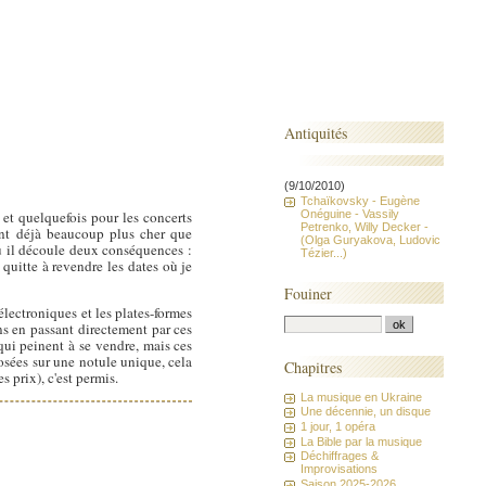
Antiquités
(9/10/2010)
Tchaïkovsky - Eugène
Onéguine - Vassily
 et quelquefois pour les concerts
Petrenko, Willy Decker -
tant déjà beaucoup plus cher que
(Olga Guryakova, Ludovic
où il découle deux conséquences :
Tézier...)
 quitte à revendre les dates où je
Fouiner
électroniques et les plates-formes
ns en passant directement par ces
 qui peinent à se vendre, mais ces
osées sur une notule unique, cela
Chapitres
 prix), c'est permis.
La musique en Ukraine
Une décennie, un disque
1 jour, 1 opéra
La Bible par la musique
Déchiffrages &
Improvisations
Saison 2025-2026