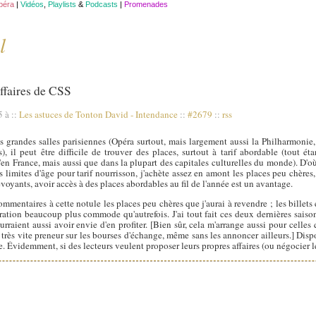
opéra
|
Vidéos
,
Playlists
&
Podcasts
|
Promenades
l
ffaires de CSS
5 à
::
Les astuces de Tonton David
-
Intendance
::
#2679
::
rss
s grandes salles parisiennes (Opéra surtout, mais largement aussi la Philharmonie,
 il peut être difficile de trouver des places, surtout à tarif abordable (tout é
'en France, mais aussi que dans la plupart des capitales culturelles du monde). D'
s limites d'âge pour tarif nourrisson, j'achète assez en amont les places peu chères,
voyants, avoir accès à des places abordables au fil de l'année est un avantage.
mmentaires à cette notule les places peu chères que j'aurai à revendre ; les billets 
ation beaucoup plus commode qu'autrefois. J'ai tout fait ces deux dernières saiso
rraient aussi avoir envie d'en profiter. [Bien sûr, cela m'arrange aussi pour celles
très vite preneur sur les bourses d'échange, même sans les annoncer ailleurs.] Disp
 Évidemment, si des lecteurs veulent proposer leurs propres affaires (ou négocier les