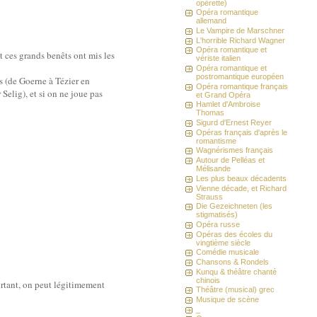
opérette)
Opéra romantique
allemand
Le Vampire de Marschner
L'horrible Richard Wagner
Opéra romantique et
 ces grands benêts ont mis les
vériste italien
Opéra romantique et
postromantique européen
rs (de Goerne à Tézier en
Opéra romantique français
Selig), et si on ne joue pas
et Grand Opéra
Hamlet d'Ambroise
Thomas
Sigurd d'Ernest Reyer
Opéras français d'après le
romantisme
Wagnérismes français
Autour de Pelléas et
Mélisande
Les plus beaux décadents
Vienne décade, et Richard
Strauss
Die Gezeichneten (les
stigmatisés)
Opéra russe
Opéras des écoles du
vingtième siècle
Comédie musicale
Chansons & Rondels
Kunqu & théâtre chanté
chinois
ourtant, on peut légitimement
Théâtre (musical) grec
Musique de scène
_