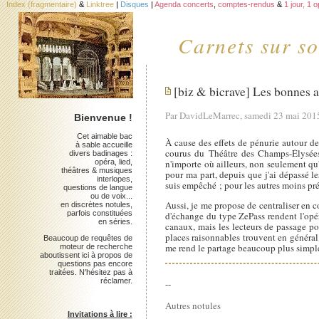
Index (fragmentaire)
&
Linktree
|
Disques
|
Agenda concerts
,
comptes-rendus
&
1 jour, 1 
Carnets sur so
[biz & bicrave] Les bonnes a
Par DavidLeMarrec, samedi 23 mai 201
Bienvenue !
Cet aimable bac
À cause des effets de pénurie autour de
à sable accueille
courus du Théâtre des Champs-Élysées),
divers badinages :
opéra, lied,
n'importe où ailleurs, non seulement qu
théâtres & musiques
pour ma part, depuis que j'ai dépassé le
interlopes,
suis empêché ; pour les autres moins pré
questions de langue
ou de voix...
Aussi, je me propose de centraliser en co
en discrètes notules,
parfois constituées
d'échange du type ZePass rendent l'opér
en séries.
canaux, mais les lecteurs de passage pou
places raisonnables trouvent en général 
Beaucoup de requêtes de
me rend le partage beaucoup plus simple.
moteur de recherche
aboutissent ici à propos de
questions pas encore
traitées. N'hésitez pas à
réclamer.
--
Autres notules
Invitations à lire :