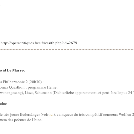
.
: http://operacritiques.free.fr/css/tb.php?id=2679
vid Le Marrec
la Philharmonie 2 (20h30) :
homas Quasthoff : programme Heine.
wanengesang), Liszt, Schumann (Dichterliebe apparemment, et peut-être l'opus 24 ?
ndue
 très jeune liedersänger (voir
ici
), vainqueur du très compétitif concours Wolf en
lamera des poèmes de Heine.