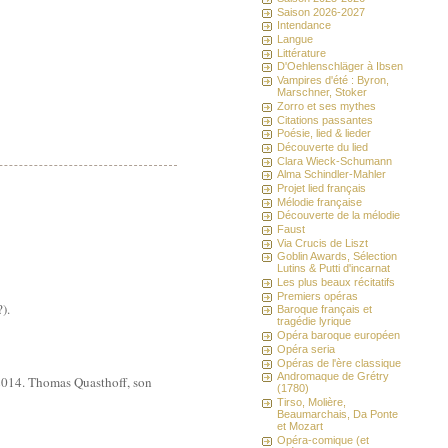
Saison 2026-2027
Intendance
Langue
Littérature
D'Oehlenschläger à Ibsen
Vampires d'été : Byron,
Marschner, Stoker
Zorro et ses mythes
Citations passantes
Poésie, lied & lieder
Découverte du lied
Clara Wieck-Schumann
Alma Schindler-Mahler
Projet lied français
Mélodie française
Découverte de la mélodie
Faust
Via Crucis de Liszt
Goblin Awards, Sélection
Lutins & Putti d'incarnat
Les plus beaux récitatifs
Premiers opéras
).
Baroque français et
tragédie lyrique
Opéra baroque européen
Opéra seria
Opéras de l'ère classique
Andromaque de Grétry
 2014. Thomas Quasthoff, son
(1780)
Tirso, Molière,
Beaumarchais, Da Ponte
et Mozart
Opéra-comique (et