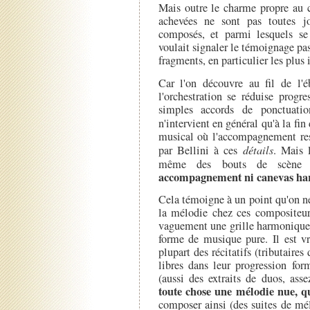
Mais outre le charme propre au c
achevées ne sont pas toutes j
composés, et parmi lesquels se 
voulait signaler le témoignage pa
fragments, en particulier les plus 
Car l'on découvre au fil de l'
l'orchestration se réduise progr
simples accords de ponctuatio
n'intervient en général qu'à la fi
musical où l'accompagnement rest
par Bellini à ces
détails
. Mais l
même des bouts de scène e
accompagnement ni canevas h
Cela témoigne à un point qu'on n
la mélodie chez ces compositeurs
vaguement une grille harmonique,
forme de musique pure. Il est vr
plupart des récitatifs (tributaire
libres dans leur progression fo
(aussi des extraits de duos, ass
toute chose une mélodie nue, qu
composer ainsi (des suites de mél