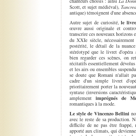
chanteurs choisis : ainsi
La Donn
Scott, et sujet médiéval),
Tancred
antique) témoignent d'une absence
le liv
Autre sujet de curiosité,
œuvre aussi originale et contro
transcrire ces nouveaux horizons en
du XXIe siècle, nécessairement 
postérité, le détail de la nuanc
stéréotypé que le livret d'opéra
bien regarder ces scènes, on ret
récitatifs essentiellement dévolus
et les airs ou ensembles suspend
se doute que Romani n'allait pa
cadre d'un simple livret d'o
prioritairement porter la nouveaut
syntaxe (inversions caractéristi
imprégnés de Mét
amplement
romantiques à la mode.
Le style de Vincenzo Bellini
non
avec le reste de sa production. 
difficile de ne pas être frappé,
apporté aux climats, qui devienne