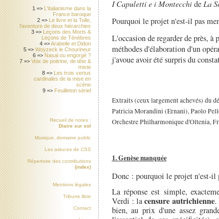
I Capuletti e i Montecchi
de
La S
1 =>
L'italianisme dans la
France baroque
Pourquoi le projet n'est-il pas me
2 =>
Le livre et la Toile,
l'aventure de deux hiérarchies
3 =>
Leçons des Morts &
L'occasion de regarder de près, à p
Leçons de Ténèbres
4 =>
Arabelle et Didon
méthodes d'élaboration d'un opér
5 =>
Woyzeck le Chourineur
6 =>
Nasal ou engorgé ?
j'avoue avoir été surpris du constat
7 =>
Voix de poitrine, de tête &
mixte
8 =>
Les trois vertus
cardinales de la mise en
scène
9 =>
Feuilleton sériel
Extraits (ceux largement achevés) du d
Patricia Morandini (Ernani), Paolo Pell
Recueil de notes :
Orchestre Philharmonique d'Oltenia, Fra
Diaire sur sol
Musique, domaine public
Les astuces de
CSS
1. Genèse manquée
Répertoire des contributions
(index)
Donc : pourquoi le projet n'est-il
Mentions légales
La réponse est simple, exactem
Tribune libre
censure autrichienne
Verdi : la
.
bien, au prix d'une assez grand
Contact