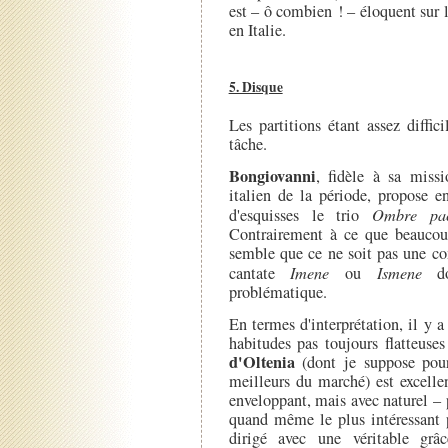
est – ô combien ! – éloquent sur
en Italie.
5. Disque
Les partitions étant assez diffici
tâche.
Bongiovanni
, fidèle à sa miss
italien de la période, propose 
d'esquisses le trio
Ombre pac
Contrairement à ce que beaucoup
semble que ce ne soit pas une co
cantate
Imene
ou
Ismene
don
problématique.
En termes d'interprétation, il y a
habitudes pas toujours flatteuses
d'Oltenia
(dont je suppose pour
meilleurs du marché) est excelle
enveloppant, mais avec naturel – 
quand même le plus intéressant p
dirigé avec une véritable gr