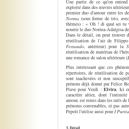
Une partie de ce qu'on entend 
exploité dans des œuvres ultérieur
premier duo d'amour entre les deu
Norma
(sous forme de trio, ave
thèmes) : « Oh ! di qual sei tu 
nourrir le duo Norma-Adalgisa de l
Dans le détail, on peut trouver 
réutilisation de l'air de Fil
Fernando
, antérieur) pour la
S
réutilisation de matériau de l'hér
une romance de salon ultérieure (
Plus intéressant que ces phén
répertoires, de réutilisation de p
sont inachevées et non suscepti
prénom déjà donné par Felice Rom
Elvira
Piave pour Verdi :
. Ici 
caractère altier, dont l'intimi
amour, est remis dans les rails de
prénoms convenables, et pas autr
Pepoli l'utilise aussi pour
I Purita
3. Détail