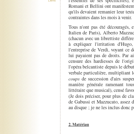
l'essentiel de ses spécificités),
Liens
Romani et Bellini ont manifesteme
qu'ils devaient remanier leur text
contraintes dans les mois à venir.
Tous n'ont pas été découragés, 
Italien de Paris), Alberto Mazzu
(chacun avec un librettiste différe
à expliquer l'irritation d'Hu
l'entreprise de Verdi, voyant ce 
lui payaient pas de droits. Par ai
censure des hardiesses de l'orig
l'opéra belcantiste depuis le début
verbale particulière, multipliant 
coups
de succession d'airs suspen
manière générale ramenant tou
littéraire que musical), censé favo
(Je dois préciser, pour plus de cla
de Gabussi et Mazzucato, assez di
au disque ; je ne les inclus donc
2. Matériau