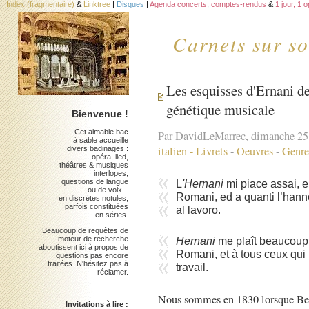
Index (fragmentaire)
&
Linktree
|
Disques
|
Agenda concerts
,
comptes-rendus
&
1 jour, 1 
Carnets sur so
Les esquisses d'Ernani de 
génétique musicale
Bienvenue !
Cet aimable bac
Par DavidLeMarrec, dimanche 25
à sable accueille
italien
-
Livrets
-
Oeuvres
-
Genre
divers badinages :
opéra, lied,
théâtres & musiques
interlopes,
questions de langue
L
'Hernani
mi piace assai, e
ou de voix...
Romani, ed a quanti l’hanno 
en discrètes notules,
parfois constituées
al lavoro.
en séries.
Beaucoup de requêtes de
Hernani
me plaît beaucoup, 
moteur de recherche
aboutissent ici à propos de
Romani, et à tous ceux qui 
questions pas encore
traitées. N'hésitez pas à
travail.
réclamer.
Nous sommes en 1830 lorsque Belli
Invitations à lire :