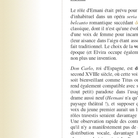
Le rôle d'Ernani était prévu pour
d'inhabituel dans un opéra
seria
belcanto
romantique succédant
d
classique, dont il n'est qu'une évo
d'une voix de femme pour incarne
(leur aisance dans l'aigu étant as
v
fait traditionnel. Le choix de la
époque (et Elvira occupe égaleme
non plus une invention.
d
Don Carlo
, roi d'Espagne, est
second XVIIIe siècle, où cette voi
soit bienveillant comme Titus o
rend également compatible avec s
(tout petit) paradoxe dans l'usa
drame aussi neuf (
Hernani
n'a qu'
paysage théâtral !), et supposer
voix du jeune premier aurait un l
rôles travestis seraient davantag
Une observation rapide des contr
qu'il n'y a manifestement pas de c
distribution vocale, davantage l