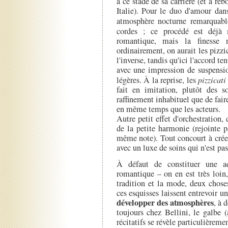
à ce stade de sa carrière (et à reb
Italie). Pour le duo d'amour da
atmosphère nocturne remarquab
cordes ; ce procédé est déjà
romantique, mais la finesse 
ordinairement, on aurait les pizzi
l'inverse, tandis qu'ici l'accord te
avec une impression de suspensio
légères. À la reprise, les
pizzicati
fait en imitation, plutôt des so
raffinement inhabituel que de fair
en même temps que les acteurs.
Autre petit effet d'orchestration, 
de la petite harmonie (rejointe p
même note). Tout concourt à crée
avec un luxe de soins qui n'est pas
À défaut de constituer une a
romantique – on en est très loin
tradition et la mode, deux chose
ces esquisses laissent entrevoir 
développer des atmosphères
, à 
toujours chez Bellini, le galbe 
récitatifs se révèle particulièreme