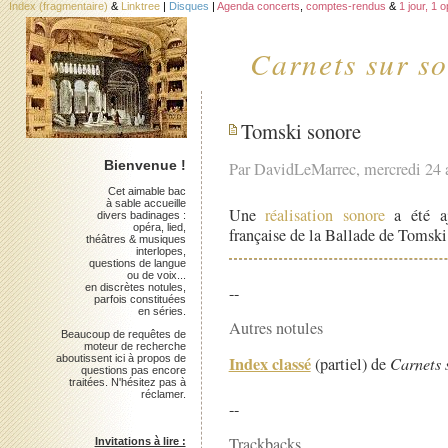
Index (fragmentaire)
&
Linktree
|
Disques
|
Agenda concerts
,
comptes-rendus
&
1 jour, 1 
Carnets sur so
Tomski sonore
Bienvenue !
Par DavidLeMarrec, mercredi 24 
Cet aimable bac
à sable accueille
Une
réalisation sonore
a été aj
divers badinages :
opéra, lied,
française de la Ballade de Tomski
théâtres & musiques
interlopes,
questions de langue
ou de voix...
en discrètes notules,
--
parfois constituées
en séries.
Autres notules
Beaucoup de requêtes de
moteur de recherche
aboutissent ici à propos de
Index classé
(partiel) de
Carnets 
questions pas encore
traitées. N'hésitez pas à
réclamer.
--
Trackbacks
Invitations à lire :