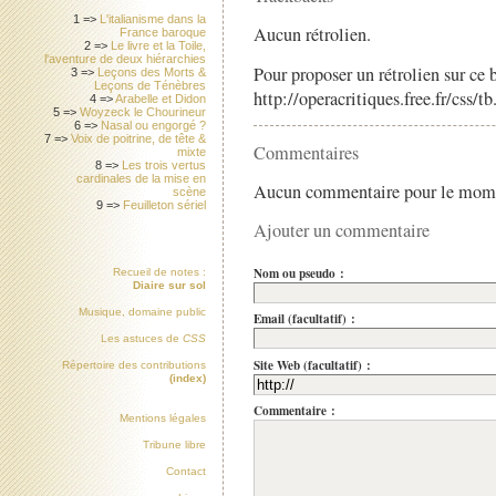
1 =>
L'italianisme dans la
Aucun rétrolien.
France baroque
2 =>
Le livre et la Toile,
l'aventure de deux hiérarchies
Pour proposer un rétrolien sur ce b
3 =>
Leçons des Morts &
Leçons de Ténèbres
http://operacritiques.free.fr/css/
4 =>
Arabelle et Didon
5 =>
Woyzeck le Chourineur
6 =>
Nasal ou engorgé ?
7 =>
Voix de poitrine, de tête &
Commentaires
mixte
8 =>
Les trois vertus
cardinales de la mise en
Aucun commentaire pour le mom
scène
9 =>
Feuilleton sériel
Ajouter un commentaire
Nom ou pseudo :
Recueil de notes :
Diaire sur sol
Musique, domaine public
Email (facultatif) :
Les astuces de
CSS
Site Web (facultatif) :
Répertoire des contributions
(index)
Commentaire :
Mentions légales
Tribune libre
Contact