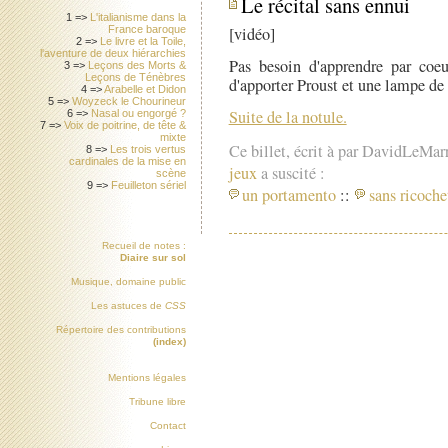
Le récital sans ennui
1 =>
L'italianisme dans la
France baroque
[vidéo]
2 =>
Le livre et la Toile,
l'aventure de deux hiérarchies
Pas besoin d'apprendre par coe
3 =>
Leçons des Morts &
Leçons de Ténèbres
d'apporter Proust et une lampe de p
4 =>
Arabelle et Didon
5 =>
Woyzeck le Chourineur
Suite de la notule.
6 =>
Nasal ou engorgé ?
7 =>
Voix de poitrine, de tête &
mixte
Ce billet, écrit à par DavidLeMar
8 =>
Les trois vertus
cardinales de la mise en
jeux
a suscité :
scène
9 =>
Feuilleton sériel
un portamento
::
sans ricoche
Recueil de notes :
Diaire sur sol
Musique, domaine public
Les astuces de
CSS
Répertoire des contributions
(index)
Mentions légales
Tribune libre
Contact