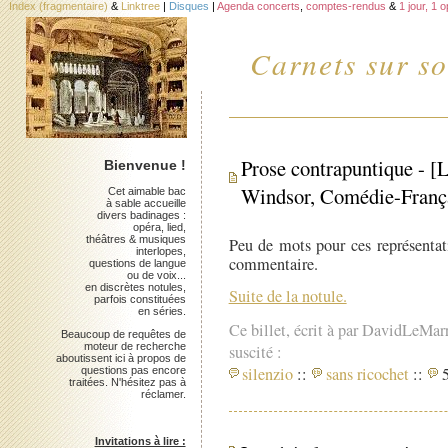
Index (fragmentaire)
&
Linktree
|
Disques
|
Agenda concerts
,
comptes-rendus
&
1 jour, 1 
Carnets sur so
Prose contrapuntique - 
Bienvenue !
Windsor, Comédie-Franç
Cet aimable bac
à sable accueille
divers badinages :
opéra, lied,
théâtres & musiques
Peu de mots pour ces représentati
interlopes,
commentaire.
questions de langue
ou de voix...
en discrètes notules,
Suite de la notule.
parfois constituées
en séries.
Ce billet, écrit à par DavidLeMar
Beaucoup de requêtes de
moteur de recherche
suscité :
aboutissent ici à propos de
silenzio
::
sans ricochet
::
5
questions pas encore
traitées. N'hésitez pas à
réclamer.
Invitations à lire :