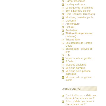
Carnet d'écoutes
Le disque du jour
Le disque de la semaine
Son & Lumière du jour
Lutin Chamber Orchestra
Musique, domaine public
Discourir
Architecture
Pictural
Au théâtre
Théâtre filmé (et autres
cinémas)
Tribune libre
Les astuces de Tonton
David
En passant - brèves et
jeux
H.S.
Vaste monde et gentils
A l'index
Musique ancienne
Musique baroque
Musique de la période
classique
Musiques du vingtième
siècle
Autour du thé
DavidLeMarrec -
Mais que
devient Carnets sur sol ?
Julien -
Mais que devient
Carnets sur sol ?