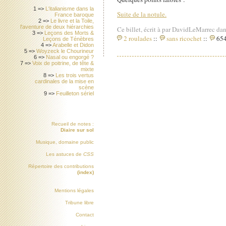
1 =>
L'italianisme dans la
Suite de la notule.
France baroque
2 =>
Le livre et la Toile,
l'aventure de deux hiérarchies
Ce billet, écrit à par DavidLeMarrec dan
3 =>
Leçons des Morts &
2 roulades
::
sans ricochet
::
654
Leçons de Ténèbres
4 =>
Arabelle et Didon
5 =>
Woyzeck le Chourineur
6 =>
Nasal ou engorgé ?
7 =>
Voix de poitrine, de tête &
mixte
8 =>
Les trois vertus
cardinales de la mise en
scène
9 =>
Feuilleton sériel
Recueil de notes :
Diaire sur sol
Musique, domaine public
Les astuces de
CSS
Répertoire des contributions
(index)
Mentions légales
Tribune libre
Contact