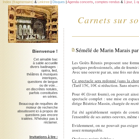
Index (fragmentaire)
&
Linktree
|
Disques
|
Agenda concerts
,
comptes-rendus
&
1 jour, 1 
Carnets sur so
Sémélé de Marin Marais par 
Bienvenue !
Cet aimable bac
Les Goûts Réunis proposent une formul
à sable accueille
quelques professionnels, afin de fournir
divers badinages :
opéra, lied,
Avec une oeuvre par an, une fois sur deux
théâtres & musiques
interlopes,
Ce spectacle sera redonné (sans la cho
questions de langue
(Tarif 15€, 10€ si réduction. Sans réserv
ou de voix...
en discrètes notules,
parfois constituées
Pour 4€ (livret fourni), on pouvait ains
en séries.
spectacle complet : une mise en espac
dirige Béatrice Massin, chargée de recré
Beaucoup de requêtes de
moteur de recherche
aboutissent ici à propos de
J'ai été agréablement surpris de con
questions pas encore
l'ensemble de ses autres oeuvres, même s
traitées. N'hésitez pas à
réclamer.
Evidemment, on ne pouvait pas exiger da
assez remarquable.
Invitations à lire :
Quelques points faibles :