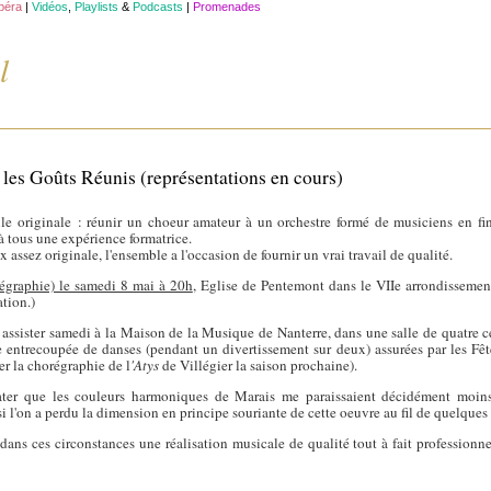
opéra
|
Vidéos
,
Playlists
&
Podcasts
|
Promenades
l
les Goûts Réunis (représentations en cours)
e originale : réunir un choeur amateur à un orchestre formé de musiciens en fin
 à tous une expérience formatrice.
 assez originale, l'ensemble a l'occasion de fournir un vrai travail de qualité.
régraphie) le samedi 8 mai à 20h
, Eglise de Pentemont dans le VIIe arrondissement
ation.)
i assister samedi à la Maison de la Musique de Nanterre, dans une salle de quatre ce
e entrecoupée de danses (pendant un divertissement sur deux) assurées par les F
er la chorégraphie de l
'Atys
de Villégier la saison prochaine).
stater que les couleurs harmoniques de Marais me paraissaient décidément moin
i l'on a perdu la dimension en principe souriante de cette oeuvre au fil de quelques 
ns ces circonstances une réalisation musicale de qualité tout à fait professionnell