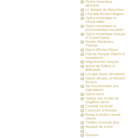
Opéra romantique
allemand
Le Vampire de Marschner
L'horrible Richard Wagner
Opéra romantique et
vériste italien
Opéra romantique et
postromantique européen
Opéra romantique français
et Grand Opéra
Hamlet d'Ambroise
Thomas
Sigurd d'Ernest Reyer
Opéras français d'après le
romantisme
Wagnérismes français
Autour de Pelléas et
Mélisande
Les plus beaux décadents
Vienne décade, et Richard
Strauss
Die Gezeichneten (les
stigmatisés)
Opéra russe
Opéras des écoles du
vingtième siècle
Comédie musicale
Chansons & Rondels
Kunqu & théâtre chanté
chinois
Théâtre (musical) grec
Musique de scène
_
Oeuvres