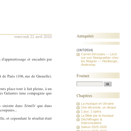
Antiquités
mercredi 21 avril 2010
(24/7/2014)
Carnet d'écoutes — Liszt
sur son Steingraeber chez
 d'apprentissage et encadrés par
les Wagner — Hitzlberger,
Ambronay
Fouiner
 de Paris (106, rue de Grenelle).
nts place tout à fait pleine, à un
êtes Galantes (une compagnie que
Chapitres
La musique en Ukraine
s sinistre dans
Sémélé
que dans
Une décennie, un disque
coupures...
1 jour, 1 opéra
La Bible par la musique
e, et cependant le résultat était
Déchiffrages &
Improvisations
Saison 2025-2026
Saison 2026-2027