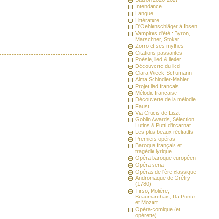
Intendance
Langue
Littérature
D'Oehlenschläger à Ibsen
Vampires d'été : Byron,
Marschner, Stoker
Zorro et ses mythes
Citations passantes
Poésie, lied & lieder
Découverte du lied
Clara Wieck-Schumann
Alma Schindler-Mahler
Projet lied français
Mélodie française
Découverte de la mélodie
Faust
Via Crucis de Liszt
Goblin Awards, Sélection
Lutins & Putti d'incarnat
Les plus beaux récitatifs
Premiers opéras
Baroque français et
tragédie lyrique
Opéra baroque européen
Opéra seria
Opéras de l'ère classique
Andromaque de Grétry
(1780)
Tirso, Molière,
Beaumarchais, Da Ponte
et Mozart
Opéra-comique (et
opérette)