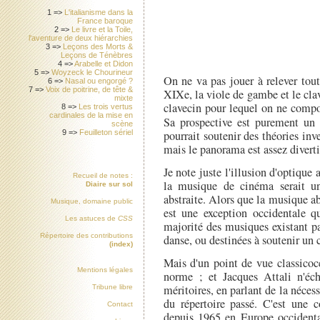
1 =>
L'italianisme dans la
France baroque
2 =>
Le livre et la Toile,
l'aventure de deux hiérarchies
3 =>
Leçons des Morts &
Leçons de Ténèbres
4 =>
Arabelle et Didon
5 =>
Woyzeck le Chourineur
On ne va pas jouer à relever tout
6 =>
Nasal ou engorgé ?
7 =>
Voix de poitrine, de tête &
XIXe, la viole de gambe et le cla
mixte
clavecin pour lequel on ne compo
8 =>
Les trois vertus
cardinales de la mise en
Sa prospective est purement un
scène
9 =>
Feuilleton sériel
pourrait soutenir des théories in
mais le panorama est assez diverti
Je note juste l'illusion d'optique 
Recueil de notes :
la musique de cinéma serait u
Diaire sur sol
abstraite. Alors que la musique a
Musique, domaine public
est une exception occidentale qu
Les astuces de
CSS
majorité des musiques existant p
Répertoire des contributions
danse, ou destinées à soutenir un 
(index)
Mais d'un point de vue classicoce
Mentions légales
norme ; et Jacques Attali n'éch
méritoires, en parlant de la néces
Tribune libre
du répertoire passé. C'est une c
Contact
depuis 1965 en Europe occidenta