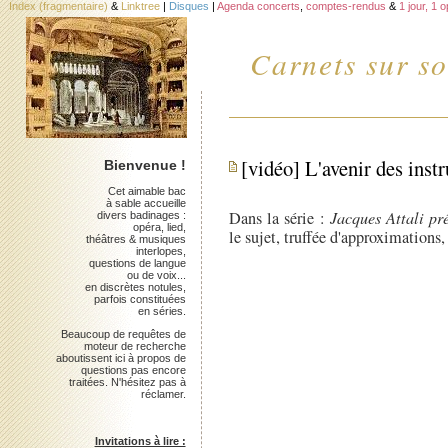
Index (fragmentaire)
&
Linktree
|
Disques
|
Agenda concerts
,
comptes-rendus
&
1 jour, 1 
Carnets sur so
[vidéo] L'avenir des ins
Bienvenue !
Cet aimable bac
à sable accueille
Dans la série :
Jacques Attali pré
divers badinages :
opéra, lied,
le sujet, truffée d'approximation
théâtres & musiques
interlopes,
questions de langue
ou de voix...
en discrètes notules,
parfois constituées
en séries.
Beaucoup de requêtes de
moteur de recherche
aboutissent ici à propos de
questions pas encore
traitées. N'hésitez pas à
réclamer.
Invitations à lire :