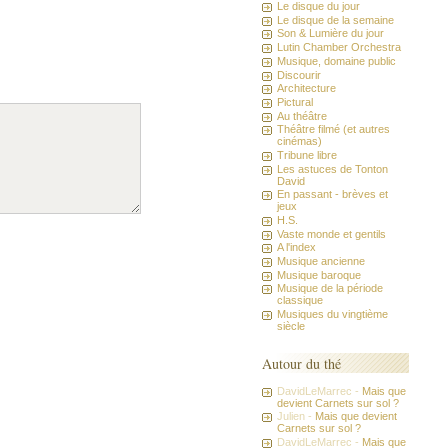
Le disque du jour
Le disque de la semaine
Son & Lumière du jour
Lutin Chamber Orchestra
Musique, domaine public
Discourir
Architecture
Pictural
Au théâtre
Théâtre filmé (et autres
cinémas)
Tribune libre
Les astuces de Tonton
David
En passant - brèves et
jeux
H.S.
Vaste monde et gentils
A l'index
Musique ancienne
Musique baroque
Musique de la période
classique
Musiques du vingtième
siècle
Autour du thé
DavidLeMarrec -
Mais que
devient Carnets sur sol ?
Julien -
Mais que devient
Carnets sur sol ?
DavidLeMarrec -
Mais que