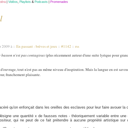
opéra
|
Vidéos
,
Playlists
&
Podcasts
|
Promenades
l
r 2009 à
::
En passant - brèves et jeux
::
#1142
::
rss
e basson n'est pas contagieux
(plus récemment auteur d'une suite lyrique pour grand
d'ouvrage, tout n'est pas au même niveau d'inspiration. Mais la langue en est savour
our, franchement plaisante.
céré qu'on enfonçait dans les oreilles des esclaves pour leur faire avouer la c
ésigne une quantité x de fausses notes - théoriquement variable entre une et
ositeur, qui ne peut de ce fait prétendre à aucune propriété artistique sur 