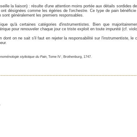
eille la liaison) : résulte d'une attention moins portée aux détails sordides d
é ont désignées comme les égéries de l'orchestre. Ce type de pain bénéficie
en sont généralement les premiers responsables.
ique qu'à certaines catégories d'instrumentistes. Bien que majoritairemen
que pour renouveler chaque jour ce triste exploit en toute impunité (cf. viol
in dont on ne sait s'il faut en rejeter la responsabilité sur l'instrumentiste, l
heur.
noménologie stylistique du Pain
, Tome IV ; Brothenburg, 1747.
.