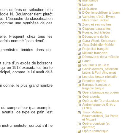
Intendance
Langue
Littérature
eurs critères de sélection bien
D'Oehlenschläger à Ibsen
école N. Boulanger tient plutôt
Vampires d'été : Byron,
as. L'ébauche de classification
Marschner, Stoker
te comme une synthèse de ces
Zorro et ses mythes
Citations passantes
Poésie, lied & lieder
elle. Fréquent chez tous les
Découverte du lied
 parfois nommé "pain demi".
Clara Wieck-Schumann
Alma Schindler-Mahler
Projet lied français
rumentistes timides dans des
Mélodie française
Découverte de la mélodie
Faust
a suite d'un excès de boissons
Via Crucis de Liszt
qui en 1912 exécuta les trente
Goblin Awards, Sélection
icipal, comme le lui avait déjà
Lutins & Putti d'incarnat
Les plus beaux récitatifs
Premiers opéras
Baroque français et
pain donné, le plus grand nombre
tragédie lyrique
Opéra baroque européen
Opéra seria
Opéras de l'ère classique
Andromaque de Grétry
ût du compositeur (par exemple,
(1780)
avertis, ce type de pain l'est
Tirso, Molière,
Beaumarchais, Da Ponte
et Mozart
Opéra-comique (et
instrumentiste, surtout s'il ne
opérette)
Opéra romantique