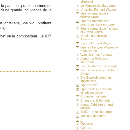
allemand
e la partition qu'aux charmes de
Le Vampire de Marschner
L'horrible Richard Wagner
 d'une grande indulgence de la
Opéra romantique et
vériste italien
Opéra romantique et
t chrétiens, ceux-ci profitent
postromantique européen
ons).
Opéra romantique français
et Grand Opéra
e chef ou le compositeur. Le XX°
Hamlet d'Ambroise
Thomas
Sigurd d'Ernest Reyer
Opéras français d'après le
romantisme
Wagnérismes français
Autour de Pelléas et
Mélisande
Les plus beaux décadents
Vienne décade, et Richard
Strauss
Die Gezeichneten (les
stigmatisés)
Opéra russe
Opéras des écoles du
vingtième siècle
Comédie musicale
Chansons & Rondels
Kunqu & théâtre chanté
chinois
Théâtre (musical) grec
Musique de scène
_
Oeuvres
Genres