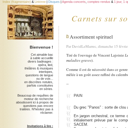
Index (fragmentaire)
&
Linktree
|
Disques
|
Agenda concerts
,
comptes-rendus
&
1 jour, 1 
Carnets sur so
Assortiment spirituel
Par DavidLeMarrec, dimanche 15 févrie
Bienvenue !
Tiré de l'ouvrage de Vincent Lajoinie
L
Cet aimable bac
à sable accueille
maladies graves
).
divers badinages :
opéra, lied,
théâtres & musiques
Comme il est de nécessité dans ce genre 
interlopes,
mêlée à un goût assez raffiné du calemb
questions de langue
ou de voix...
en discrètes notules,
--
parfois constituées
en séries.
PAIN
Beaucoup de requêtes de
moteur de recherche
aboutissent ici à propos de
questions pas encore
Du grec "Panos" : sorte de clou a
traitées. N'hésitez pas à
réclamer.
En jargon orchestral, ce terme d
initialement prévue par le comp
SACEM.
Invitations à lire :