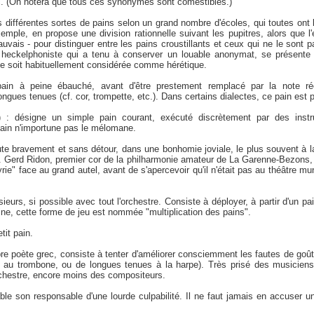
tc. (On notera que tous ces synonymes sont comestibles.)
s différentes sortes de pains selon un grand nombre d'écoles, qui toutes ont l
xemple, en propose une division rationnelle suivant les pupitres, alors que l'
vais - pour distinguer entre les pains croustillants et ceux qui ne le sont p
re heckelphoniste qui a tenu à conserver un louable anonymat, se présen
lle soit habituellement considérée comme hérétique.
pain à peine ébauché, avant d'être prestement remplacé par la note ré
ongues tenues (cf. cor, trompette, etc.). Dans certains dialectes, ce pain est
t") : désigne un simple pain courant, exécuté discrètement par des inst
 pain n'importune pas le mélomane.
te bravement et sans détour, dans une bonhomie joviale, le plus souvent à l
. Gerd Ridon, premier cor de la philharmonie amateur de La Garenne-Bezons, 
e" face au grand autel, avant de s'apercevoir qu'il n'était pas au théâtre mun
sieurs, si possible avec tout l'orchestre. Consiste à déployer, à partir d'un 
ine, cette forme de jeu est nommée "multiplication des pains".
tit pain.
bre poète grec, consiste à tenter d'améliorer consciemment les fautes de go
s au trombone, ou de longues tenues à la harpe). Très prisé des musiciens 
chestre, encore moins des compositeurs.
ble son responsable d'une lourde culpabilité. Il ne faut jamais en accuser un 