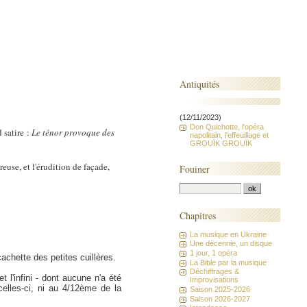
Antiquités
(12/11/2023)
Don Quichotte, l'opéra
 satire :
Le ténor provoque des
napolitain, l'effeuillage et
GROUÏK GROUÏK
euse, et l'érudition de façade,
Fouiner
Chapitres
La musique en Ukraine
Une décennie, un disque
1 jour, 1 opéra
achette des petites cuillères.
La Bible par la musique
Déchiffrages &
 l'infini - dont aucune n'a été
Improvisations
celles-ci, ni au 4/12ème de la
Saison 2025-2026
Saison 2026-2027