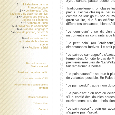
Syn. : canard, patate, pêche, e
1 =>
L'italianisme dans la
France baroque
Traditionnellement, on classe le
2 =>
Le livre et la Toile,
précis. L'école classique, par e
l'aventure de deux hiérarchies
compte de leur goût - bon ou mau
3 =>
Leçons des Morts &
qu'on va lire, due à un célèb
Leçons de Ténèbres
4 =>
Arabelle et Didon
différentes tendances, bien qu'e
5 =>
Woyzeck le Chourineur
6 =>
Nasal ou engorgé ?
"Le demi-pain" : se dit d'un 
7 =>
Voix de poitrine, de tête &
instrumentistes contraints à de l
mixte
8 =>
Les trois vertus
cardinales de la mise en
"Le petit pain" (ou "croissan
scène
circonstances furtives. Le petit
9 =>
Feuilleton sériel
"Le pain de campagne" : s'exécu
fermentées. On cite le cas de M
premières mesures de "La Walkyri
Recueil de notes :
fait remarquer le bedeau.
Diaire sur sol
Musique, domaine public
"Le pain parasol" : se joue à plu
de variantes possible. En Palest
Les astuces de
CSS
Répertoire des contributions
"Le pain perdu" : autre nom du pe
(index)
"Le pain d'art" : du nom du célè
s'il a confié des doubles-corde
Mentions légales
extrêmement peu des chefs d'or
Tribune libre
"Le pain pascal" : pain qui acca
Contact
s'appelle pas Pascal.