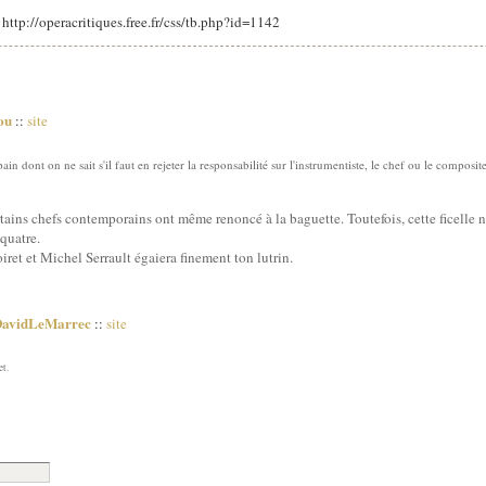
: http://operacritiques.free.fr/css/tb.php?id=1142
ou
::
site
pain dont on ne sait s'il faut en rejeter la responsabilité sur l'instrumentiste, le chef ou le composit
rtains chefs contemporains ont même renoncé à la baguette. Toutefois, cette ficelle 
 quatre.
iret et Michel Serrault égaiera finement ton lutrin.
DavidLeMarrec
::
site
et.