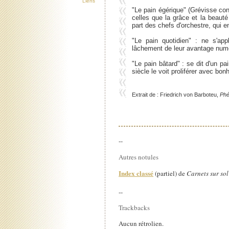
Liens
"Le pain égérique" (Grévisse cons
celles que la grâce et la beaut
part des chefs d'orchestre, qui 
"Le pain quotidien" : ne s'appl
lâchement de leur avantage numéri
"Le pain bâtard" : se dit d'un pa
siècle le voit proliférer avec bon
Extrait de : Friedrich von Barboteu,
Phé
--
Autres notules
Index classé
(partiel) de
Carnets sur sol
--
Trackbacks
Aucun rétrolien.