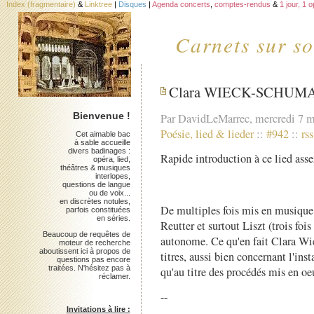
Index (fragmentaire)
&
Linktree
|
Disques
|
Agenda concerts
,
comptes-rendus
&
1 jour, 1 
Carnets sur so
Clara WIECK-SCHUMANN
Bienvenue !
Par DavidLeMarrec, mercredi 7 
Poésie, lied & lieder
::
#942
::
rss
Cet aimable bac
à sable accueille
divers badinages :
Rapide introduction à ce lied asse
opéra, lied,
théâtres & musiques
interlopes,
questions de langue
ou de voix...
en discrètes notules,
De multiples fois mis en musique
parfois constituées
en séries.
Reutter et surtout Liszt (trois fois
Beaucoup de requêtes de
autonome. Ce qu'en fait Clara Wi
moteur de recherche
aboutissent ici à propos de
titres, aussi bien concernant l'in
questions pas encore
traitées. N'hésitez pas à
qu'au titre des procédés mis en oe
réclamer.
--
Invitations à lire :