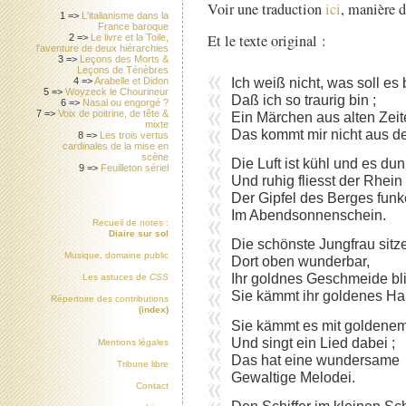
Voir une traduction
ici
, manière 
1 =>
L'italianisme dans la
France baroque
Et le texte original :
2 =>
Le livre et la Toile,
l'aventure de deux hiérarchies
3 =>
Leçons des Morts &
Leçons de Ténèbres
Ich weiß nicht, was soll es
4 =>
Arabelle et Didon
5 =>
Woyzeck le Chourineur
Daß ich so traurig bin ;
6 =>
Nasal ou engorgé ?
7 =>
Voix de poitrine, de tête &
Ein Märchen aus alten Zeit
mixte
Das kommt mir nicht aus d
8 =>
Les trois vertus
cardinales de la mise en
scène
Die Luft ist kühl und es dun
9 =>
Feuilleton sériel
Und ruhig fliesst der Rhein 
Der Gipfel des Berges funk
Im Abendsonnenschein.
Recueil de notes :
Diaire sur sol
Die schönste Jungfrau sitze
Musique, domaine public
Dort oben wunderbar,
Ihr goldnes Geschmeide bli
Les astuces de
CSS
Sie kämmt ihr goldenes Ha
Répertoire des contributions
(index)
Sie kämmt es mit golden
Und singt ein Lied dabei ;
Mentions légales
Das hat eine wundersame
Tribune libre
Gewaltige Melodei.
Contact
Den Schiffer im kleinen Sch