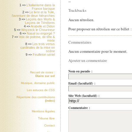
--
1 =>
L'italianisme dans la
France baroque
Trackbacks
2 =>
Le livre et la Toile,
l'aventure de deux hiérarchies
Aucun rétrolien.
3 =>
Leçons des Morts &
Leçons de Ténèbres
4 =>
Arabelle et Didon
Pour proposer un rétrolien sur ce billet 
5 =>
Woyzeck le Chourineur
6 =>
Nasal ou engorgé ?
7 =>
Voix de poitrine, de tête &
mixte
Commentaires
8 =>
Les trois vertus
cardinales de la mise en
Aucun commentaire pour le moment.
scène
9 =>
Feuilleton sériel
Ajouter un commentaire
Nom ou pseudo :
Recueil de notes :
Diaire sur sol
Email (facultatif) :
Musique, domaine public
Les astuces de
CSS
Site Web (facultatif) :
Répertoire des contributions
(index)
Commentaire :
Mentions légales
Tribune libre
Contact