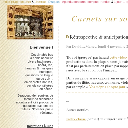
Index (fragmentaire)
&
Linktree
|
Disques
|
Agenda concerts
,
comptes-rendus
&
1 jour, 1 
Carnets sur so
Rétrospective & anticipatio
Par DavidLeMarrec, lundi 4 novembre 
Bienvenue !
Cet aimable bac
Trouvé (presque) par hasard
cette vidéo
à sable accueille
productions dont la plupart n'ont jamais 
divers badinages :
opéra, lied,
n'est pas parfaitement en place par rapp
théâtres & musiques
rares avec le support de l'image...
interlopes,
questions de langue
Dans un genre assez opposé, un usage p
ou de voix...
parties de flûte, traverso, cromorne, vi
en discrètes notules,
parfois constituées
par exemple «
Vos mépris chaque jour
»
en séries.
Beaucoup de requêtes de
moteur de recherche
--
aboutissent ici à propos de
questions pas encore
Autres notules
traitées. N'hésitez pas à
réclamer.
Index classé
(partiel) de
Carnets sur sol
Invitations à lire :