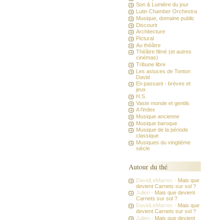
Son & Lumière du jour
Lutin Chamber Orchestra
Musique, domaine public
Discourir
Architecture
Pictural
Au théâtre
Théâtre filmé (et autres
cinémas)
Tribune libre
Les astuces de Tonton
David
En passant - brèves et
jeux
H.S.
Vaste monde et gentils
A l'index
Musique ancienne
Musique baroque
Musique de la période
classique
Musiques du vingtième
siècle
Autour du thé
DavidLeMarrec -
Mais que
devient Carnets sur sol ?
Julien -
Mais que devient
Carnets sur sol ?
DavidLeMarrec -
Mais que
devient Carnets sur sol ?
Julien -
Mais que devient