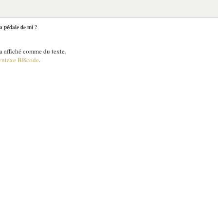
la pédale de mi ?
 affiché comme du texte.
yntaxe BBcode
.