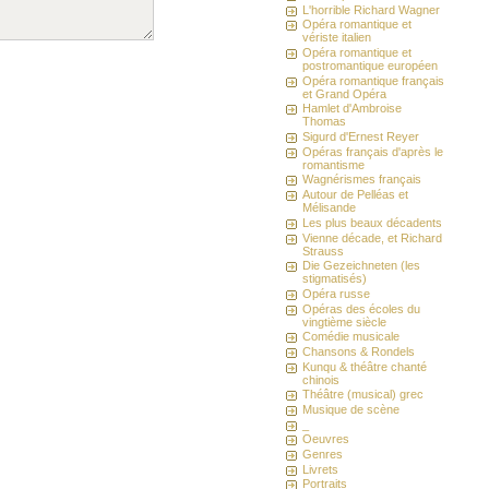
L'horrible Richard Wagner
Opéra romantique et
vériste italien
Opéra romantique et
postromantique européen
Opéra romantique français
et Grand Opéra
Hamlet d'Ambroise
Thomas
Sigurd d'Ernest Reyer
Opéras français d'après le
romantisme
Wagnérismes français
Autour de Pelléas et
Mélisande
Les plus beaux décadents
Vienne décade, et Richard
Strauss
Die Gezeichneten (les
stigmatisés)
Opéra russe
Opéras des écoles du
vingtième siècle
Comédie musicale
Chansons & Rondels
Kunqu & théâtre chanté
chinois
Théâtre (musical) grec
Musique de scène
_
Oeuvres
Genres
Livrets
Portraits