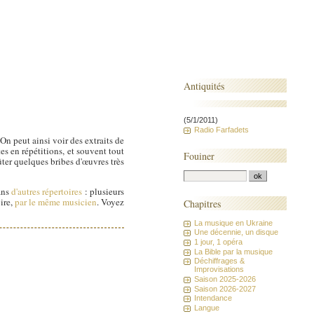
Antiquités
(5/1/2011)
Radio Farfadets
n peut ainsi voir des extraits de
tes en répétitions, et souvent tout
Fouiner
ûter quelques bribes d'œuvres très
ans
d'autres répertoires
: plusieurs
ire,
par le même musicien
. Voyez
Chapitres
La musique en Ukraine
Une décennie, un disque
1 jour, 1 opéra
La Bible par la musique
Déchiffrages &
Improvisations
Saison 2025-2026
Saison 2026-2027
Intendance
Langue