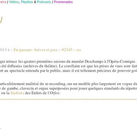
opéra
|
Vidéos
,
Playlists
&
Podcasts
|
Promenades
l
n
2013 à
::
En passant - brèves et jeux
::
#2345
::
rss
qui retrace les quatres premières saisons du mandat Deschamps à l'Opéra-Comique. O
été diffusées (archives du théâtre). Le corollaire est que les prises de vues sont fai
ort au spectacle entendu par le public, mais il est tellement précieux de pouvoir go
articulièrement maîtrisé du re-recording, sur un modèle plus largement en vogue d
ole de gambe, clavecin et orgue superposées pour jouer quelques standards du réperto
 ou la
Sinfonia
des Enfers de l
'Orfeo
.
.