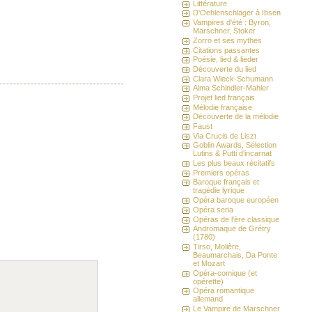
Littérature
D'Oehlenschläger à Ibsen
Vampires d'été : Byron,
Marschner, Stoker
Zorro et ses mythes
Citations passantes
Poésie, lied & lieder
Découverte du lied
Clara Wieck-Schumann
Alma Schindler-Mahler
Projet lied français
Mélodie française
Découverte de la mélodie
Faust
Via Crucis de Liszt
Goblin Awards, Sélection
Lutins & Putti d'incarnat
Les plus beaux récitatifs
Premiers opéras
Baroque français et
tragédie lyrique
Opéra baroque européen
Opéra seria
Opéras de l'ère classique
Andromaque de Grétry
(1780)
Tirso, Molière,
Beaumarchais, Da Ponte
et Mozart
Opéra-comique (et
opérette)
Opéra romantique
allemand
Le Vampire de Marschner