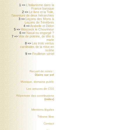
1 =>
L'italianisme dans la
France baroque
2 =>
Le livre et la Toile,
l'aventure de deux hiérarchies
3 =>
Leçons des Morts &
Leçons de Ténèbres
4 =>
Arabelle et Didon
5 =>
Woyzeck le Chourineur
6 =>
Nasal ou engorgé ?
7 =>
Voix de poitrine, de tête &
mixte
8 =>
Les trois vertus
cardinales de la mise en
scène
9 =>
Feuilleton sériel
Recueil de notes :
Diaire sur sol
Musique, domaine public
Les astuces de
CSS
Répertoire des contributions
(index)
Mentions légales
Tribune libre
Contact