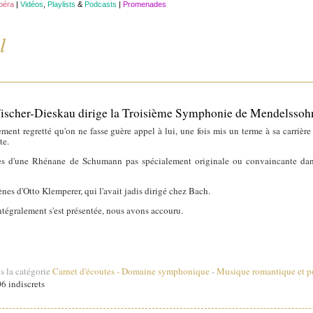
opéra
|
Vidéos
,
Playlists
&
Podcasts
|
Promenades
l
 Fischer-Dieskau dirige la Troisième Symphonie de Mendelssoh
ment regretté qu'on ne fasse guère appel à lui, une fois mis un terme à sa carrière
te.
s d'une Rhénane de Schumann pas spécialement originale ou convaincante dans
es d'Otto Klemperer, qui l'avait jadis dirigé chez Bach.
intégralement s'est présentée, nous avons accouru.
s la catégorie
Carnet d'écoutes
-
Domaine symphonique
-
Musique romantique et p
6 indiscrets