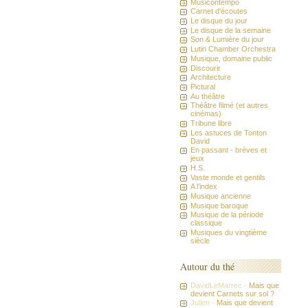
Musicontempo
Carnet d'écoutes
Le disque du jour
Le disque de la semaine
Son & Lumière du jour
Lutin Chamber Orchestra
Musique, domaine public
Discourir
Architecture
Pictural
Au théâtre
Théâtre filmé (et autres
cinémas)
Tribune libre
Les astuces de Tonton
David
En passant - brèves et
jeux
H.S.
Vaste monde et gentils
A l'index
Musique ancienne
Musique baroque
Musique de la période
classique
Musiques du vingtième
siècle
Autour du thé
DavidLeMarrec -
Mais que
devient Carnets sur sol ?
Julien -
Mais que devient