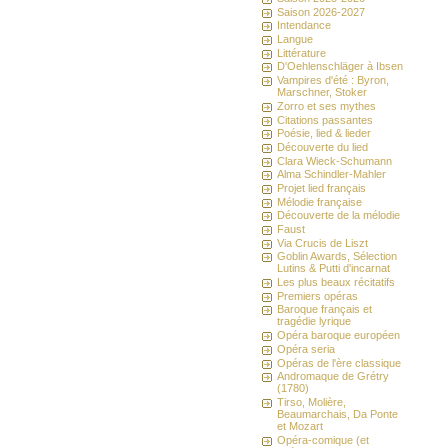
Saison 2026-2027
Intendance
Langue
Littérature
D'Oehlenschläger à Ibsen
Vampires d'été : Byron,
Marschner, Stoker
Zorro et ses mythes
Citations passantes
Poésie, lied & lieder
Découverte du lied
Clara Wieck-Schumann
Alma Schindler-Mahler
Projet lied français
Mélodie française
Découverte de la mélodie
Faust
Via Crucis de Liszt
Goblin Awards, Sélection
Lutins & Putti d'incarnat
Les plus beaux récitatifs
Premiers opéras
Baroque français et
tragédie lyrique
Opéra baroque européen
Opéra seria
Opéras de l'ère classique
Andromaque de Grétry
(1780)
Tirso, Molière,
Beaumarchais, Da Ponte
et Mozart
Opéra-comique (et