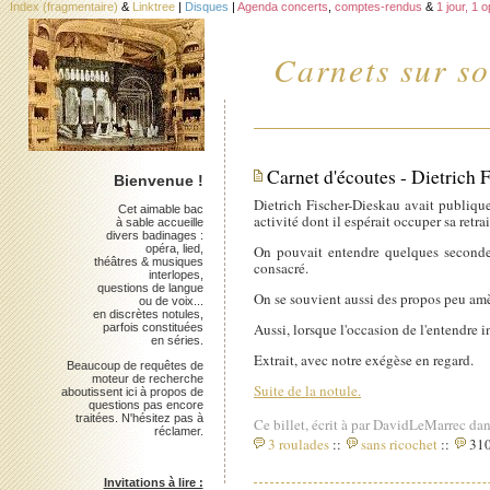
Index (fragmentaire)
&
Linktree
|
Disques
|
Agenda concerts
,
comptes-rendus
&
1 jour, 1 
Carnets sur so
Carnet d'écoutes - Dietrich
Bienvenue !
Dietrich Fischer-Dieskau avait publique
Cet aimable bac
activité dont il espérait occuper sa retrai
à sable accueille
divers badinages :
opéra, lied,
On pouvait entendre quelques seconde
théâtres & musiques
consacré.
interlopes,
questions de langue
On se souvient aussi des propos peu amèn
ou de voix...
en discrètes notules,
Aussi, lorsque l'occasion de l'entendre 
parfois constituées
en séries.
Extrait, avec notre exégèse en regard.
Beaucoup de requêtes de
moteur de recherche
Suite de la notule.
aboutissent ici à propos de
questions pas encore
traitées. N'hésitez pas à
Ce billet, écrit à par DavidLeMarrec dan
réclamer.
3 roulades
::
sans ricochet
::
310
Invitations à lire :