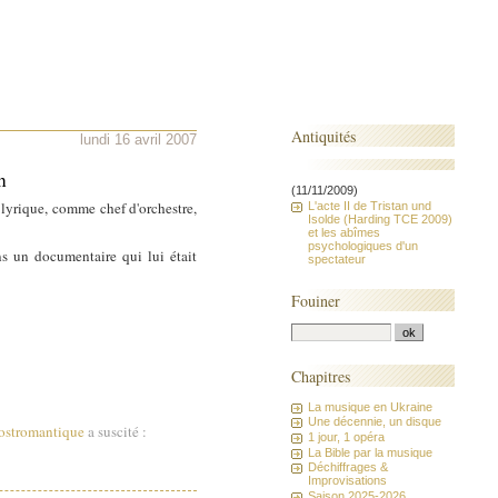
Antiquités
lundi 16 avril 2007
n
(11/11/2009)
 lyrique, comme chef d'orchestre,
L'acte II de Tristan und
Isolde (Harding TCE 2009)
et les abîmes
psychologiques d'un
 un documentaire qui lui était
spectateur
Fouiner
Chapitres
La musique en Ukraine
Une décennie, un disque
ostromantique
a suscité :
1 jour, 1 opéra
La Bible par la musique
Déchiffrages &
Improvisations
Saison 2025-2026