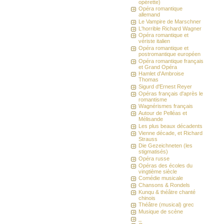
opérette)
Opéra romantique
allemand
Le Vampire de Marschner
L'horrible Richard Wagner
Opéra romantique et
vériste italien
Opéra romantique et
postromantique européen
Opéra romantique français
et Grand Opéra
Hamlet d'Ambroise
Thomas
Sigurd d'Ernest Reyer
Opéras français d'après le
romantisme
Wagnérismes français
Autour de Pelléas et
Mélisande
Les plus beaux décadents
Vienne décade, et Richard
Strauss
Die Gezeichneten (les
stigmatisés)
Opéra russe
Opéras des écoles du
vingtième siècle
Comédie musicale
Chansons & Rondels
Kunqu & théâtre chanté
chinois
Théâtre (musical) grec
Musique de scène
_