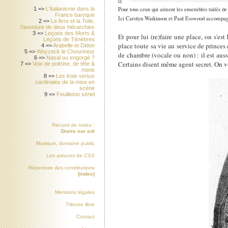
Pour tous ceux qui aiment les ensembles tuilés de 
1 =>
L'italianisme dans la
France baroque
Ici Carolyn Watkinson et Paul Esswood accompag
2 =>
Le livre et la Toile,
l'aventure de deux hiérarchies
3 =>
Leçons des Morts &
Et pour lui (re)faire une place, on s'est
Leçons de Ténèbres
place toute sa vie au service de princ
4 =>
Arabelle et Didon
5 =>
Woyzeck le Chourineur
de chambre (vocale ou non) : il est auss
6 =>
Nasal ou engorgé ?
Certains disent même agent secret. On v
7 =>
Voix de poitrine, de tête &
mixte
8 =>
Les trois vertus
cardinales de la mise en
scène
9 =>
Feuilleton sériel
Recueil de notes :
Diaire sur sol
Musique, domaine public
Les astuces de
CSS
Répertoire des contributions
(index)
Mentions légales
Tribune libre
Contact