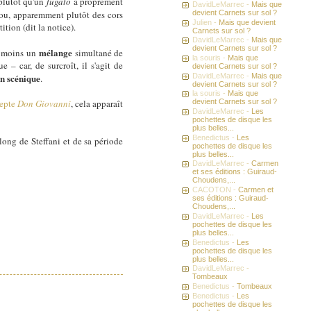
 plutôt qu'un
fugato
à proprement
DavidLeMarrec -
Mais que
(ou, apparemment plutôt des cors
devient Carnets sur sol ?
Julien -
Mais que devient
ition (dit la notice).
Carnets sur sol ?
DavidLeMarrec -
Mais que
devient Carnets sur sol ?
mélange
e moins un
simultané de
la souris -
Mais que
 – car, de surcroît, il s'agit de
devient Carnets sur sol ?
DavidLeMarrec -
Mais que
on scénique
.
devient Carnets sur sol ?
la souris -
Mais que
cepte
Don Giovanni
, cela apparaît
devient Carnets sur sol ?
DavidLeMarrec -
Les
pochettes de disque les
plus belles...
Benedictus -
Les
long de Steffani et de sa période
pochettes de disque les
plus belles...
DavidLeMarrec -
Carmen
et ses éditions : Guiraud-
Choudens,...
CACOTON -
Carmen et
ses éditions : Guiraud-
Choudens,...
DavidLeMarrec -
Les
pochettes de disque les
plus belles...
Benedictus -
Les
pochettes de disque les
plus belles...
DavidLeMarrec -
Tombeaux
Benedictus -
Tombeaux
Benedictus -
Les
pochettes de disque les