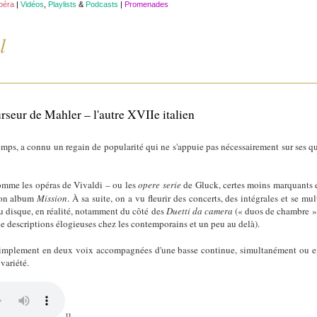
opéra
|
Vidéos
,
Playlists
&
Podcasts
|
Promenades
l
eur de Mahler – l'autre XVIIe italien
emps, a connu un regain de popularité qui ne s'appuie pas nécessairement sur ses qu
omme les opéras de Vivaldi – ou les
opere serie
de Gluck, certes moins marquants e
on album
Mission
. À sa suite, on a vu fleurir des concerts, des intégrales et se mul
u disque, en réalité, notamment du côté des
Duetti da camera
(« duos de chambre ») 
e descriptions élogieuses chez les contemporains et un peu au delà).
simplement en deux voix accompagnées d'une basse continue, simultanément ou en 
variété.
]]