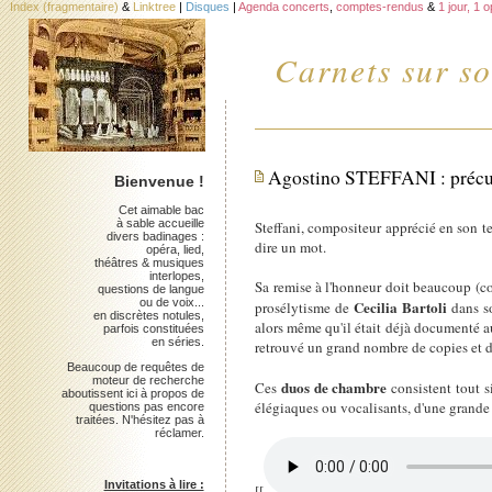
Index (fragmentaire)
&
Linktree
|
Disques
|
Agenda concerts
,
comptes-rendus
&
1 jour, 1 
Carnets sur so
Agostino STEFFANI : précurs
Bienvenue !
Cet aimable bac
à sable accueille
Steffani, compositeur apprécié en son t
divers badinages :
dire un mot.
opéra, lied,
théâtres & musiques
interlopes,
Sa remise à l'honneur doit beaucoup (c
questions de langue
ou de voix...
Cecilia Bartoli
prosélytisme de
dans s
en discrètes notules,
alors même qu'il était déjà documenté a
parfois constituées
en séries.
retrouvé un grand nombre de copies et d
Beaucoup de requêtes de
moteur de recherche
duos de chambre
Ces
consistent tout 
aboutissent ici à propos de
élégiaques ou vocalisants, d'une grande 
questions pas encore
traitées. N'hésitez pas à
réclamer.
Invitations à lire :
[[