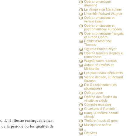
Opéra romantique
allemand
Le Vampire de Marschner
L'horrible Richard Wagner
Opéra romantique et
vériste italien
Opéra romantique et
postromantique européen
Opéra romantique français
et Grand Opéra
Hamlet d'Ambroise
Thomas
Sigurd d'Ernest Reyer
Opéras français d'après le
romantisme
Wagnérismes français
Autour de Pelléas et
Mélisande
Les plus beaux décadents
Vienne décade, et Richard
Strauss
Die Gezeichneten (les
stigmatisés)
Opéra russe
Opéras des écoles du
vingtième siècle
Comédie musicale
Chansons & Rondels
Kunqu & théâtre chanté
chinois
…), il illustre remarquablement
Théâtre (musical) grec
Musique de scène
e, de la période où les qualités de
_
Oeuvres