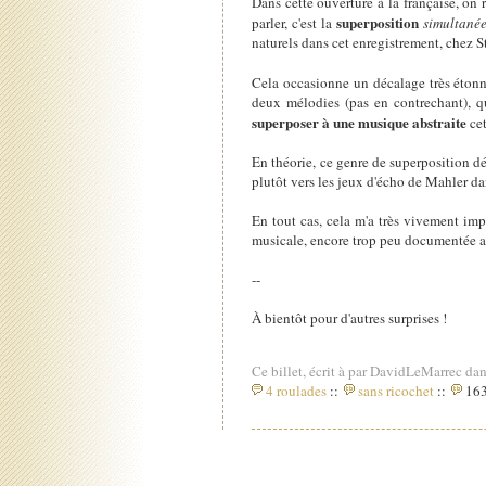
Dans cette ouverture à la française, on r
superposition
parler, c'est la
simultané
naturels dans cet enregistrement, chez St
Cela occasionne un décalage très éton
deux mélodies (pas en contrechant), que
superposer à une musique abstraite
cet
En théorie, ce genre de superposition d
plutôt vers les jeux d'écho de Mahler d
En tout cas, cela m'a très vivement imp
musicale, encore trop peu documentée a
--
À bientôt pour d'autres surprises !
Ce billet, écrit à par DavidLeMarrec dan
4 roulades
::
sans ricochet
::
163