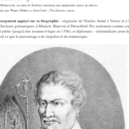
Monteverdi, ces duos de Steffani constituent une inépuisable source de délices.
nés par Wouter Möller et Alan Curtis :
Placidissime catene
.
largement appuyé sur sa biographie
: originaire de Vénétie, formé à Venise et à 
es électeurs germaniques, à Munich, Hanovre et Düsseldorf. Pas seulement comme co
i prêtre (jusqu'à être nommé évêque en 1706), et diplomate – intermédiaire pour des
oit ce que le personnage a de singulier et de romanesque.