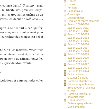
Genres
Livrets
te, comme dans
Il Giustino
– mais
Portraits
e la liberté des premiers temps,
Pédagogique
liant les trouvailles (même en en
Glottologie
Discographies
livrets (ce début de
Nabucco
– «
Disques et représentations
Saison 2009-2010
pport à ce qui suit – car,
spoiler
,
Saison 2010-2011
Saison 2011-2012
loses conçues exclusivement pour
Saison 2012-2013
leur cahier des charges est bel et
Saison 2013-2014
Saison 2014-2015
Saison 2015-2016
Saison 2016-2017
647, où les récitatifs restent très
Saison 2017-2018
ême monteverdiens) et, du côté du
Saison 2018-2019
Saison 2019-2020
pparenter à quasiment toutes les
Saison 2020-2021
d'Ulysse
de Monteverdi.
Saison 2021-2022
Saison 2022-2023
…
Saison 2023-2024
Petits marteaux
Quatuor à cordes
iculations et entre périodes et les
Domaine chambriste
Domaine symphonique
Bons tuyaux et grandes
orgues
Domaine religieux et
ecclésiastique
Opéra, opéras
Ballet et gargouillades
Musicontempo