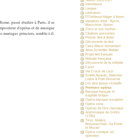
Intendance
Langue
Littérature
D'Oehlenschläger à Ibsen
Vampires d'été : Byron,
Rome, passé étudier à Paris, il se
Marschner, Stoker
mpositeur d'opéras et de musique
Zorro et ses mythes
 mariages princiers, semble-t-il.
Citations passantes
Poésie, lied & lieder
Découverte du lied
Clara Wieck-Schumann
Alma Schindler-Mahler
Projet lied français
Mélodie française
Découverte de la mélodie
Faust
Via Crucis de Liszt
Goblin Awards, Sélection
Lutins & Putti d'incarnat
Les plus beaux récitatifs
Premiers opéras
Baroque français et
tragédie lyrique
Opéra baroque européen
Opéra seria
Opéras de l'ère classique
Andromaque de Grétry
(1780)
Tirso, Molière,
Beaumarchais, Da Ponte
et Mozart
Opéra-comique (et
opérette)