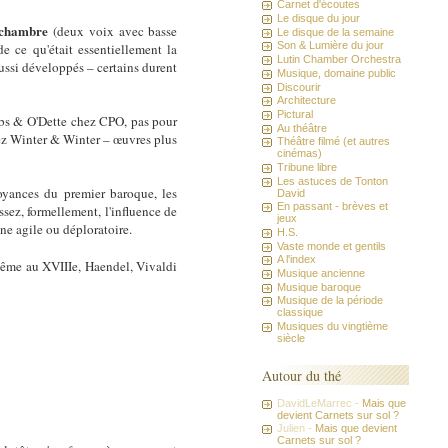
Carnet d'écoutes
Le disque du jour
 chambre
(deux voix avec basse
Le disque de la semaine
Son & Lumière du jour
e ce qu'était essentiellement la
Lutin Chamber Orchestra
ussi développés – certains durent
Musique, domaine public
Discourir
Architecture
Pictural
ubbs & O'Dette chez CPO, pas pour
Au théâtre
ez Winter & Winter – œuvres plus
Théâtre filmé (et autres
cinémas)
Tribune libre
Les astuces de Tonton
toyances du premier baroque, les
David
En passant - brèves et
ssez, formellement, l'influence de
jeux
ne agile ou déploratoire.
H.S.
Vaste monde et gentils
A l'index
e même au XVIIIe, Haendel, Vivaldi
Musique ancienne
Musique baroque
Musique de la période
classique
Musiques du vingtième
siècle
Autour du thé
DavidLeMarrec -
Mais que
devient Carnets sur sol ?
Julien -
Mais que devient
Carnets sur sol ?