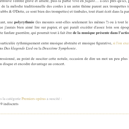
etrouve l'entrée grave et altière, puis la partie vive en
fugato
… à ceci près qu'ici,
e
de la mélodie traditionnelle des cordes à un autre thème parent aux trompettes 
ubbs & O'Dette, ce sont bien des trompettes) et timbales, tout étant écrit dans la part
polyrythmie
nant, une
(les mesures sont-elles seulement les mêmes ?) ou à tout l
 j'aurais bien aimé lire sur papier, et qui paraît excéder d'assez loin son époque
de la
musique présente dans l'acti
te fanfare guerrière, qui pourrait tout à fait être
ésarticulée rythmiquement entre musique abstraite et musique figurative,
si l'on ex
ans
Das klagende Lied
ou la
Deuxième Symphonie
.
ressionné, au point de susciter cette notule, occasion de dire un mot un peu plus 
u disque et encodre davantage au concert.
s la catégorie
Premiers opéras
a suscité :
9 indiscrets