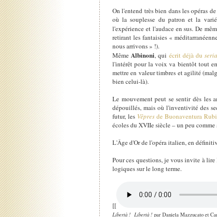
On l'entend très bien dans les opéras d
où la souplesse du patron et la varié
l'expérience et l'audace en sus. De mêm
retirant les fantaisies « méditarranéenn
nous arrivons » !).
Albinoni
Même
, qui
écrit déjà du
seri
l'intérêt pour la voix va bientôt tout
mettre en valeur timbres et agilité (mal
bien celui-là).
Le mouvement peut se sentir dès les a
dépouillés, mais où l'inventivité des s
futur, les
Vêpres
de Buonaventura Rub
écoles du XVIIe siècle – un peu comme s
L'Âge d'Or de l'opéra italien, en définit
Pour ces questions, je vous invite à lire
logiques sur le long terme.
[[
Libertà ! Libertà !
par Daniela Mazzucato et Caro