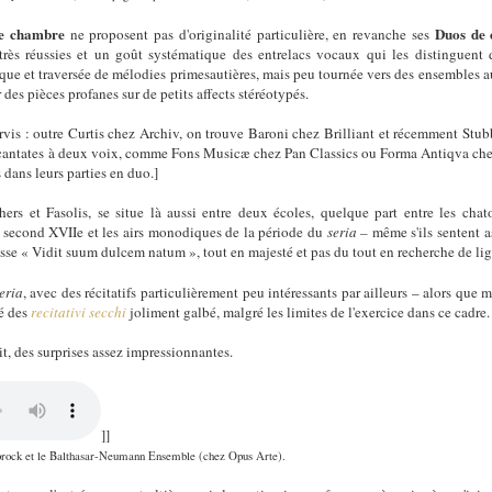
de chambre
Duos de
ne proposent pas d'originalité particulière, en revanche ses
rès réussies et un goût systématique des entrelacs vocaux qui les distinguent d
ique et traversée de mélodies primesautières, mais peu tournée vers des ensembles a
es pièces profanes sur de petits affects stéréotypés.
 servis : outre Curtis chez Archiv, on trouve Baroni chez Brilliant et récemment St
des cantates à deux voix, comme Fons Musicæ chez Pan Classics ou Forma Antiqva ch
 dans leurs parties en duo.]
hers et Fasolis, se situe là aussi entre deux écoles, quelque part entre les cha
e second XVIIe et les airs monodiques de la période du
seria –
même s'ils sentent a
sse « Vidit suum dulcem natum », tout en majesté et pas du tout en recherche de lig
eria
, avec des récitatifs particulièrement peu intéressants par ailleurs – alors qu
é des
recitativi secchi
joliment galbé, malgré les limites de l'exercice dans ce cadre.
it, des surprises assez impressionnantes.
]]
rock et le Balthasar-Neumann Ensemble (chez Opus Arte).