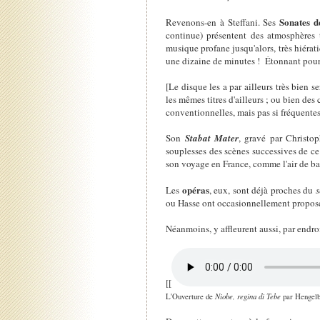
Sonates 
Revenons-en à Steffani. Ses
continue) présentent des atmosphères t
musique profane jusqu'alors, très hiérat
une dizaine de minutes ! Étonnant pour d
[Le disque les a par ailleurs très bien
les mêmes titres d'ailleurs ; ou bien 
conventionnelles, mais pas si fréquentes
Son
Stabat Mater
, gravé par Christop
souplesses des scènes successives de c
son voyage en France, comme l'air de ba
opéras
Les
, eux, sont déjà proches du
s
ou Hasse ont occasionnellement propos
Néanmoins, y affleurent aussi, par endro
[[
L'Ouverture de
Niobe, regina di Tebe
par Hengelb