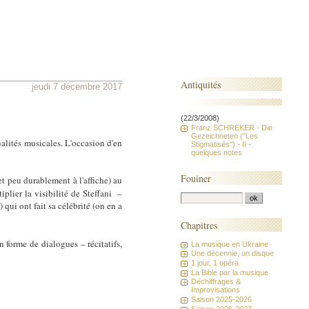
Antiquités
jeudi 7 décembre 2017
(22/3/2008)
Franz SCHREKER - Die
Gezeichneten ("Les
alités musicales. L'occasion d'en
Stigmatisés") - II -
quelques notes
Fouiner
t peu durablement à l'affiche) au
tiplier la visibilité de Steffani –
qui ont fait sa célébrité (on en a
Chapitres
forme de dialogues – récitatifs,
La musique en Ukraine
Une décennie, un disque
1 jour, 1 opéra
La Bible par la musique
Déchiffrages &
Improvisations
Saison 2025-2026
Saison 2026-2027