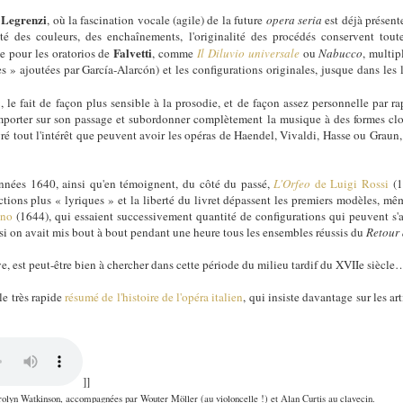
Legrenzi
e
, où la fascination vocale (agile) de la future
opera
seria
est déjà présen
té des couleurs, des enchaînements, l'originalité des procédés conservent tout
Falvetti
e pour les oratorios de
, comme
Il Diluvio universale
ou
Nabucco
, multip
es » ajoutées par García-Alarcón) et les configurations originales, jusque dans les 
a
, le fait de façon plus sensible à la prosodie, et de façon assez personnelle par ra
 emporter sur son passage et subordonner complètement la musique à des formes c
gré tout l'intérêt que peuvent avoir les opéras de Haendel, Vivaldi, Hasse ou Graun, 
nnées 1640, ainsi qu'en témoignent, du côté du passé,
L'Orfeo
de Luigi Rossi
(1
ections plus « lyriques » et la liberté du livret dépassent les premiers modèles, m
ino
(1644), qui essaient successivement quantité de configurations qui peuvent s'a
i on avait mis bout à bout pendant une heure tous les ensembles réussis du
Retour 
ive, est peut-être bien à chercher dans cette période du milieu tardif du XVIIe siècle
 le très rapide
résumé de l'histoire de l'opéra italien
, qui insiste davantage sur les art
]]
lyn Watkinson, accompagnées par Wouter Möller (au violoncelle !) et Alan Curtis au clavecin.