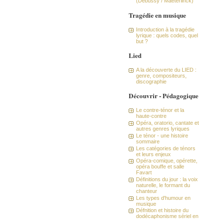
(Debussy / Maeterlinck)
Tragédie en musique
Introduction à la tragédie
lyrique : quels codes, quel
but ?
Lied
A la découverte du LIED :
genre, compositeurs,
discographie
Découvrir - Pédagogique
Le contre-ténor et la
haute-contre
Opéra, oratorio, cantate et
autres genres lyriques
Le ténor - une histoire
sommaire
Les catégories de ténors
et leurs enjeux
Opéra-comique, opérette,
opéra bouffe et salle
Favart
Définitions du jour : la voix
naturelle, le formant du
chanteur
Les types d'humour en
musique
Défnition et histoire du
dodécaphonisme sériel en